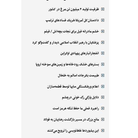
ظرفیت تولید ۴ میلیون تن مرغ در کشور
دادستان‌کل آمریکا شریک فسادهای ترامپ
خشم مادرانه فیل برای نجات بچه‌اش / فیلم
پزشکیان با رهبر انقلاب اسلامی دیدار و گفت‌وگو کرد
انفجارانبارهای پهپادی اوکراین
بسترهای خشک رودخانه‌ها و زمین‌های سوخته اروپا
طبیعت بکرجاده اسالم به خلخال
اعلام ورشکستگی سایپا توسط قطعه‌سازان
دلایل پارگی رگ خونی درچشم
راهبرد فعلی ما حفظ تنگه هرمز است
مانع بزرگ در مسیر بازگشت رضاییان به فولاد
این بیلبوردها غلط‌نویسی را ترویج می‌کنند