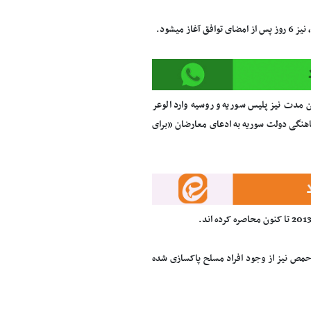
میشود.
له خواهد شد. در این مدت نیز پلیس سوریه و روسیه وارد الوعر
وط به مذاکره تشکیل شده و 300 فرد مسلح نیز با هماهنگی دولت سوریه به ادعای معارضان «برای
وعر تحت کنترل نیروهای سوریه است و 23 منطقه از شهر حمص نیز از وجود افراد مسلح پاکسازی شده