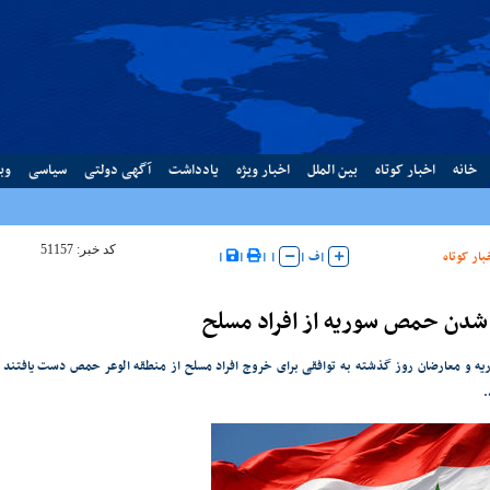
خانه
اخبار کوتاه
بین الملل
اخبار ویژه
یادداشت
آگهی دولتی
سیاسی
وب
کد خبر: 51157
بار کوتاه
|
ف
|
|
|
|
|
شدن حمص سوریه از افراد مسلح
ه و معارضان روز گذشته به توافقی برای خروج افراد مسلح از منطقه الوعر حمص دست یافتند و 
.