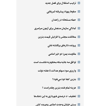
ترکیب استقلال برای فصل جدید
سقوط پهپاد پیشرفته آمریکایی
حمله مسلحانه در زاهدان
آمادگی سازمان سنجش برای آزمون سراسری
مخالفت مجلس با افزایش قیمت بنزین
پرونده دلارهای برنگشته نفتی
مقاومت یمن؛ دو خیز اساسی
توافق سه جانبه مکه محکوم به شکست است
واریزی سود سهام عدالت تا هفته دولت
بنزین کجا دود می‌شود؟
هزینه تمام شده بنزین چقدراست ؟
تخفیف ۵۰ درصدی شهرداری به این دهک‌ها
بستن خیابان وحدت اسلامی وعربده کشی