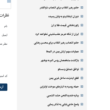
حکم رهبر انقلاب برای انتصاب ذوالقدر
نظرات
دوران اینفانتینو به پایان رسیده
رکوردشکنی قیمت طلا و ارز
نام
ایران از تنگه هرمز عقب‌نشینی نخواهد کرد
ایمیل
حکم انتصاب رهبر انقلاب برای محسن رضایی
نظر شم
عملیات مهم ارتش یمن در المخا
بازگشت متخصصان روس اتم به بوشهر
توافق دمشق و مسکو
کد امنی
قطع اینترنت ساحل غربی یمن
ار
حمله روسیه به انبارهای سوخت اوکراین
بیانیه شدیداللحن حشد الشعبی
پاسخ حاجی‌بابایی به تذکر رسایی