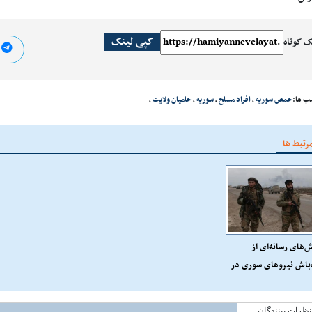
کپی لینک
ک کوتاه
ا
ب ها:
حمص سوریه
،
افراد مسلح
،
سوریه
،
حامیان ولایت
،
رتبط ها
‌های رسانه‌ای از
‌باش نیروهای سوری در
راق
نظرات بینندگان