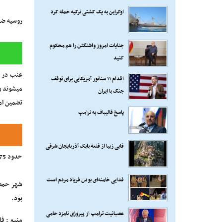
اوکراین به یک کشتی ترکیه حمله کرد
روسیه ضامن 
جنایات امروز واشنگتن را هم محکوم
کنید
اقدام ۱۱ سناتور آمریکایی برای توقف
جنگ با ایران
تضمین ام
پاسخ قالیباف به ترامپ
قابی زیبا از قلعه بابک آذربایجان شرقی
حدود 75 هزار نفر هنوز در الوعر حضور دارند و نیروهای سوری مناطق حضور افراد مسلح را از سال 2013 تا کنون محاصره کرده اند.
فدایی خامنه‌ای بودن فریاد مردم است
بود.
عصبانیت ترامپ از پیروزی نامزد حامی
منبع : ف