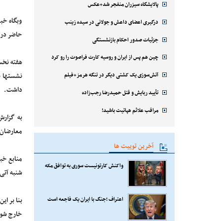
پالایشگاه سیزران منفجر شد+عکس
وبگاه خب
درگیری اعضای داعش و جولانی در سیده زینب
حاضر در ا
جزئیات صدور احکام بازنشستگی
چین هم پس از ایران و روسیه کارت فراصوت را رو کرد
هفته نخس
آتش‌سوزی یک کشتی دیگر در تنگه هرمز+فیلم
نشستها پ
داشت.
تأیید ربایش و قتل حمیدرضا رجب‌زاده
مراقب علائم هپاتیت باشید!
به گزارش
معارضان اصرار داشتند که 300 نف
آخرین توییت ها
واکنش کارتونیست سوری به توافق مکه
شنبه آتی
اعتراف ؛جنگ با ایران یک فاجعه است
خارج شون