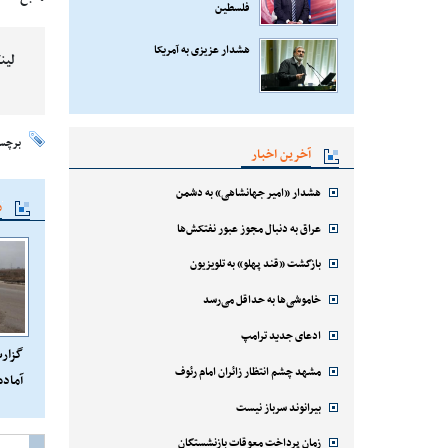
فلسطین
هشدار عزیزی به آمریکا
لین
برچس
آخرین اخبار
هشدار «امیر جهانشاهی» به دشمن
م
عراق به دنبال مجوز عبور نفتکش‌ها
بازگشت «قند پهلو» به تلویزیون
خاموشی‌ها به حداقل می‌رسد
ادعای جدید ترامپ
گزارش
مشهد چشم انتظار زائران امام رئوف
آماده
مرز ع
بیرانوند سرباز نیست
زمان پرداخت معوقات بازنشستگان