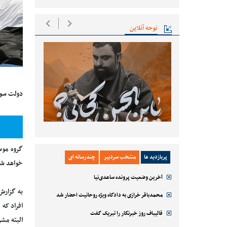
نوحه آنلاین
دولت سور
گروه موس
پربازدید ها
منتخب سردبیر
چندرسانه ای
خواهد شد
آخرین وضعیت پرونده ساعدی‌نیا
به گزارش
محمدباقر خرازی به دادگاه ویژه روحانیت احضار شد
افراد که
قالیباف روز خبرنگار را تبریک گفت
البته مشر