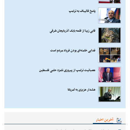
پاسخ قالیباف به ترامپ
قابی زیبا از قلعه بابک آذربایجان شرقی
فدایی خامنه‌ای بودن فریاد مردم است
عصبانیت ترامپ از پیروزی نامزد حامی فلسطین
هشدار عزیزی به آمریکا
آخرین اخبار