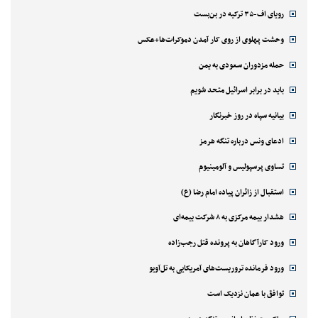
رویای اف-۳۵ ترکیه در بن‌بست
وحشت پهلوی از روی کار آمدن دموکرات‌ها+عکس
حمله مزدوران سعودی به یمن
باید در برابر اسرائیل متحد شویم
بیانیه سپاه در روز خبرنگار
ادعای ونس درباره تنگه هرمز
تساوی پرسپولیس و آلومینیوم
استقبال از زائران پیاده امام رضا (ع)
هشدار بیمه مرکزی به ۸ شرکت بیمه‌ای
ورود کارآگاهان به پرونده قتل رجب‌زاده
ورود فرمانده تروریست‌های آمریکایی به تل‌آویو
توافق با عمان نزدیک است