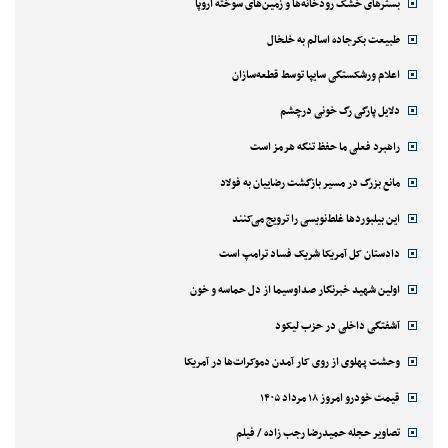
بسترهای خشک رودخانه‌ها و زمین‌های سوخته اروپا
طبیعت بکرجاده اسالم به خلخال
اعلام ورشکستگی سایپا توسط قطعه‌سازان
دلایل پارگی رگ خونی درچشم
راهبرد فعلی ما حفظ تنگه هرمز است
مانع بزرگ در مسیر بازگشت رضاییان به فولاد
این بیلبوردها غلط‌نویسی را ترویج می‌کنند
دادستان کل آمریکا شریک فساد ترامپ است
اولین شهید خبرنگار صداوسیما از دل حماسه و خون
آشفتگی داخلی در حزب لیکود
وحشت پهلوی از روی کار آمدن دموکرات‌ها در آمریکا
قیمت خودرو امروز ۱۸ مرداد ۱۴۰۵
تصاویر حجله حمیدرضا رجب زاده / فیلم