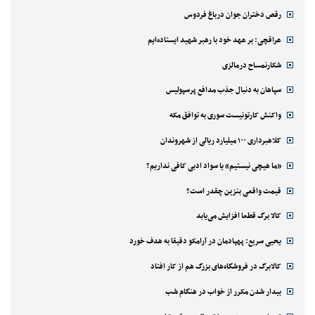
رقص دختران جوان درباغ فردوس
عراقچی: بر عهد خود با رهبر شهید ایستاده‌ایم
شکارنمساح درمالزی
سپاهان به دنبال جذب مدافع پرسپولیس
واکنش کارتونیست سوری به توافق مکه
کلاهبرداری ۱۰۰ میلیارد ریالی از شهروندان
«ما هیچی نیستیم» یا سواد ادبی کافی نداریم؟
قیمت واقعی بنزین چقدر است؟
کالا برگ قطعا افزایش می‌یابد
یحیی سریع: پهپادمان در آرامکو دقیقا به هدف خورد
کالابرگ در فروشگاه‌های بزرگ هم از کار افتاد
بیدار شدن مکرر از خواب در هنگام شب