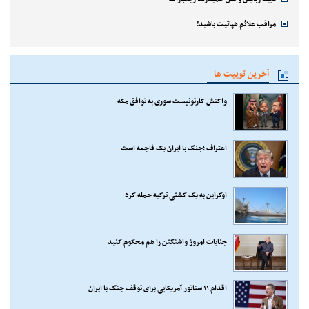
مراقب علائم هپاتیت باشید!
آخرین توییت ها
واکنش کارتونیست سوری به توافق مکه
اعتراف ؛جنگ با ایران یک فاجعه است
اوکراین به یک کشتی ترکیه حمله کرد
جنایات امروز واشنگتن را هم محکوم کنید
اقدام ۱۱ سناتور آمریکایی برای توقف جنگ با ایران