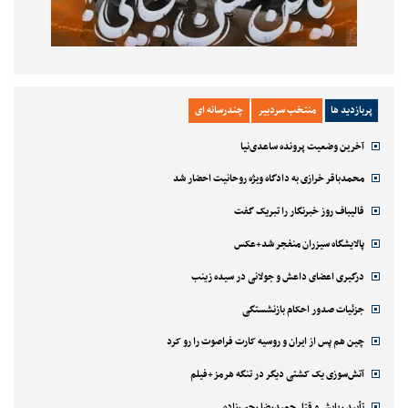
پربازدید ها
منتخب سردبیر
چندرسانه ای
آخرین وضعیت پرونده ساعدی‌نیا
محمدباقر خرازی به دادگاه ویژه روحانیت احضار شد
قالیباف روز خبرنگار را تبریک گفت
پالایشگاه سیزران منفجر شد+عکس
درگیری اعضای داعش و جولانی در سیده زینب
جزئیات صدور احکام بازنشستگی
چین هم پس از ایران و روسیه کارت فراصوت را رو کرد
آتش‌سوزی یک کشتی دیگر در تنگه هرمز+فیلم
تأیید ربایش و قتل حمیدرضا رجب‌زاده