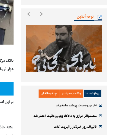
نوحه آنلاین
هزار توما
پربازدید ها
منتخب سردبیر
چندرسانه ای
بر این اساس از امروز شنبه ۲۵ اسفندماه ۹۷، م
آخرین وضعیت پرونده ساعدی‌نیا
محمدباقر خرازی به دادگاه ویژه روحانیت احضار شد
قالیباف روز خبرنگار را تبریک گفت