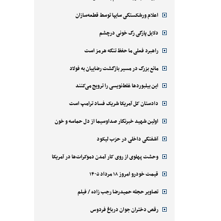
اعلام ورشکستگی سایپا توسط قطعه‌سازان
دلایل پارگی رگ خونی درچشم
راهبرد فعلی ما حفظ تنگه هرمز است
مانع بزرگ در مسیر بازگشت رضاییان به فولاد
این بیلبوردها غلط‌نویسی را ترویج می‌کنند
دادستان کل آمریکا شریک فساد ترامپ است
اولین شهید خبرنگار صداوسیما از دل حماسه و خون
آشفتگی داخلی در حزب لیکود
وحشت پهلوی از روی کار آمدن دموکرات‌ها در آمریکا
قیمت خودرو امروز ۱۸ مرداد ۱۴۰۵
تصاویر حجله حمیدرضا رجب زاده / فیلم
رقص دختران جوان درباغ فردوس