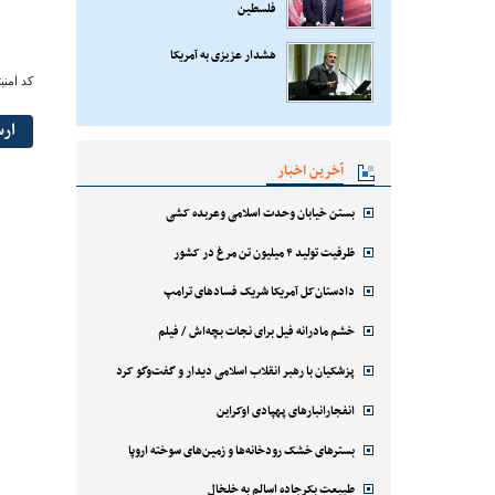
فلسطین
هشدار عزیزی به آمریکا
کد امنی
ار
آخرین اخبار
بستن خیابان وحدت اسلامی وعربده کشی
ظرفیت تولید ۴ میلیون تن مرغ در کشور
دادستان‌کل آمریکا شریک فسادهای ترامپ
خشم مادرانه فیل برای نجات بچه‌اش / فیلم
پزشکیان با رهبر انقلاب اسلامی دیدار و گفت‌وگو کرد
انفجارانبارهای پهپادی اوکراین
بسترهای خشک رودخانه‌ها و زمین‌های سوخته اروپا
طبیعت بکرجاده اسالم به خلخال