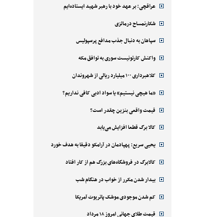
عراقچی: بر عهد خود با رهبر شهید ایستاده‌ایم
شکارنمساح درمالزی
سپاهان به دنبال جذب مدافع پرسپولیس
واکنش کارتونیست سوری به توافق مکه
کلاهبرداری ۱۰۰ میلیارد ریالی از شهروندان
«ما هیچی نیستیم» یا سواد ادبی کافی نداریم؟
قیمت واقعی بنزین چقدر است؟
کالا برگ قطعا افزایش می‌یابد
یحیی سریع: پهپادمان در آرامکو دقیقا به هدف خورد
کالابرگ در فروشگاه‌های بزرگ هم از کار افتاد
بیدار شدن مکرر از خواب در هنگام شب
کم شدن موجودی موشک پاتریوت آمریکا
قیمت طلای جهانی امروز ۱۸ مرداد