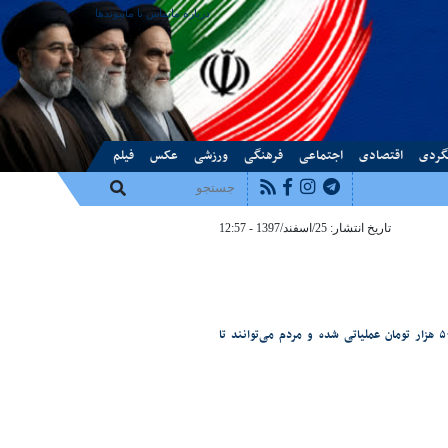
درباره ما
تماس با ما
پیوندها
گردی
اقتصادی
اجتماعی
فرهنگی
ورزشی
عکس
فیلم
تاریخ انتشار: 25/اسفند/1397 - 12:57
با مجوز بانک مرکزی، از امروز شنبه ۲۵ اسفندماه۹۷، افزایش سقف مجاز برداشت‌ از خودپردازها به ۵۰۰ هزار تومان عملیاتی شده و مردم می‌توانند تا