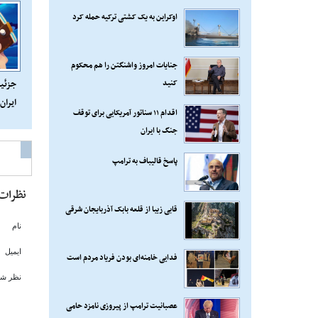
اوکراین به یک کشتی ترکیه حمله کرد
جنایات امروز واشنگتن را هم محکوم
کنید
جزئیا
ایران
اقدام ۱۱ سناتور آمریکایی برای توقف
جنگ با ایران
پاسخ قالیباف به ترامپ
نظرات
قابی زیبا از قلعه بابک آذربایجان شرقی
نام
ایمیل
فدایی خامنه‌ای بودن فریاد مردم است
نظر شم
عصبانیت ترامپ از پیروزی نامزد حامی