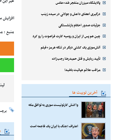
غیر این صورت، 
پالایشگاه سیزران منفجر شد+عکس
درگیری اعضای داعش و جولانی در سیده زینب
افزایش سق
جزئیات صدور احکام بازنشستگی
منبع : م
چین هم پس از ایران و روسیه کارت فراصوت را رو کرد
آتش‌سوزی یک کشتی دیگر در تنگه هرمز+فیلم
تأیید ربایش و قتل حمیدرضا رجب‌زاده
مراقب علائم هپاتیت باشید!
لین
آخرین توییت ها
واکنش کارتونیست سوری به توافق مکه
برچس
اعتراف ؛جنگ با ایران یک فاجعه است
م