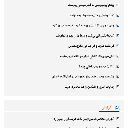
وینگر پرسپولیس به فجر سپاسی پیوست
تأیید ربایش و قتل حمیدرضا رجب‌زاده
چین هم پس از ایران و روسیه کارت فراصوت را رو کرد
آمریکا پشتیبانی بی‌قید و شرط ما از پهلوی تمام شد
فرمانده عارف و فراجناحی دفاع مقدس
آتش‌سوزی یک کشتی دیگر در تنگه هرمز+فیلم
ارزان‌ترین سواری داخلی چند؟
مشاهده مجدد خرس‌های قهوه‌ای در اشترانکوه /فیلم
جنایات امروز واشنگتن را هم محکوم کنید
گزارش
آموزش محاصره‌شکنی؛ یمن نفت عربستان را زمین زد