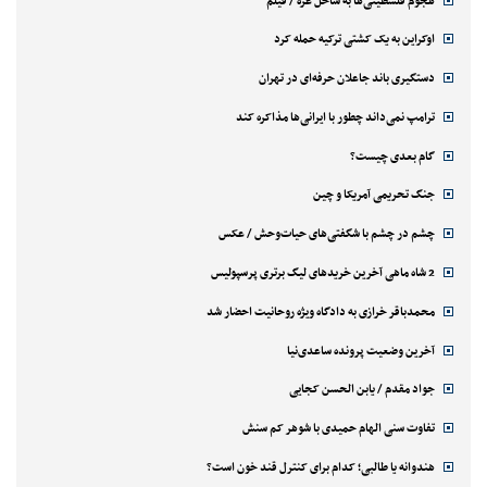
هجوم فلسطینی‌ها به ساحل غزه / فیلم
اوکراین به یک کشتی ترکیه حمله کرد
دستگیری باند جاعلان حرفه‌ای در تهران
ترامپ نمی‌داند چطور با ایرانی‌ها مذاکره کند
گام بعدی چیست؟
جنگ تحریمی آمریکا و چین
چشم در چشم با شگفتی‌های حیات‌وحش / عکس
2 شاه ماهی آخرین خریدهای لیگ برتری پرسپولیس
محمدباقر خرازی به دادگاه ویژه روحانیت احضار شد
آخرین وضعیت پرونده ساعدی‌نیا
جواد مقدم / یابن الحسن کجایی
تفاوت سنی الهام حمیدی با شوهر کم سنش
هندوانه یا طالبی؛ کدام‌ برای کنترل قند خون است؟