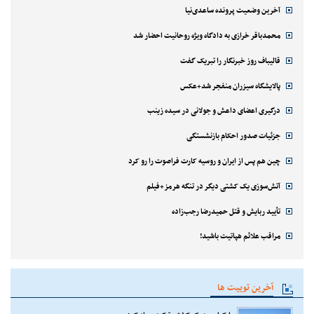
آخرین وضعیت پرونده ساعدی‌نیا
محمدباقر خرازی به دادگاه ویژه روحانیت احضار شد
قالیباف روز خبرنگار را تبریک گفت
پالایشگاه سیزران منفجر شد+عکس
درگیری اعضای داعش و جولانی در سیده زینب
جزئیات صدور احکام بازنشستگی
چین هم پس از ایران و روسیه کارت فراصوت را رو کرد
آتش‌سوزی یک کشتی دیگر در تنگه هرمز+فیلم
تأیید ربایش و قتل حمیدرضا رجب‌زاده
مراقب علائم هپاتیت باشید!
آخرین توییت ها