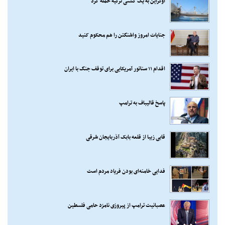
اوکراین به یک کشتی ترکیه حمله کرد
جنایات امروز واشنگتن را هم محکوم کنید
اقدام ۱۱ سناتور آمریکایی برای توقف جنگ با ایران
پاسخ قالیباف به ترامپ
قابی زیبا از قلعه بابک آذربایجان شرقی
فدایی خامنه‌ای بودن فریاد مردم است
عصبانیت ترامپ از پیروزی نامزد حامی فلسطین