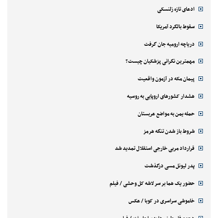
ادعای تازه زلنسکی
سقوط بالگرد آمریکا
دریاچه ارومیه جان گرفت
مهمترین نگرانی پزشکیان چیست؟
پیمان مکه در آزمون واقعیت
هشدار کشورهای اروپایی به روسیه
حمله یمن به مواضع عربستان
شروط باز شدن تنگه هرمز
قرارداد مربی خارجی استقلال تمدید شد
پدر لیونل مسی درگذشت
حضور یک هما بر سر لاشه‌ کل وحشی / فیلم
خاموشی سراسری در کوبا / عکس