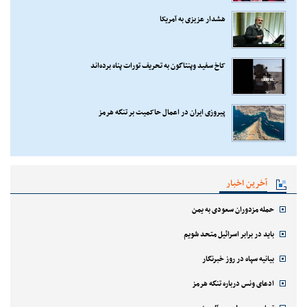
هشدار عزیزی به آمریکا
کاخ سفید وپنتاگون به تحریف تورات پناه برده‌اند
پیروزی ایران در اعمال حاکمیت بر تنگه هرمز
آخرین اخبار
حمله مزدوران سعودی به یمن
باید در برابر اسرائیل متحد شویم
بیانیه سپاه در روز خبرنگار
ادعای ونس درباره تنگه هرمز