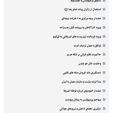
تساوی پرسپولیس و آلومینیوم
استقبال از زائران پیاده امام رضا (ع)
هشدار بیمه مرکزی به ۸ شرکت بیمه‌ای
ورود کارآگاهان به پرونده قتل رجب‌زاده
ورود فرمانده تروریست‌های آمریکایی به تل‌آویو
توافق با عمان نزدیک است
حاکمیت نظم ایرانی بر تنگه هرمز
وخامت حال جو بایدن
دستگیری باند فروش سکه های تقلبی
مذاکرات مثبت و سازنده عمان با ایران
هشدار الموسوی درباره توطئه آمریکا
مهاجم پرسپولیس به پیکان پیوست
درگیری اعضای داعش و نیروهای جولانی