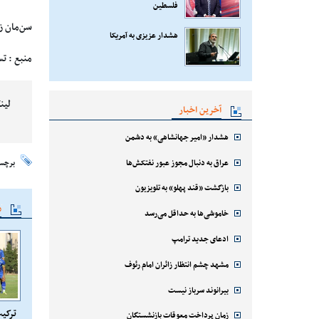
فلسطین
سن‌مان ز
هشدار عزیزی به آمریکا
منبع : ت
لین
آخرین اخبار
هشدار «امیر جهانشاهی» به دشمن
عراق به دنبال مجوز عبور نفتکش‌ها
برچس
بازگشت «قند پهلو» به تلویزیون
م
خاموشی‌ها به حداقل می‌رسد
ادعای جدید ترامپ
مشهد چشم انتظار زائران امام رئوف
بیرانوند سرباز نیست
ترکیب
زمان پرداخت معوقات بازنشستگان