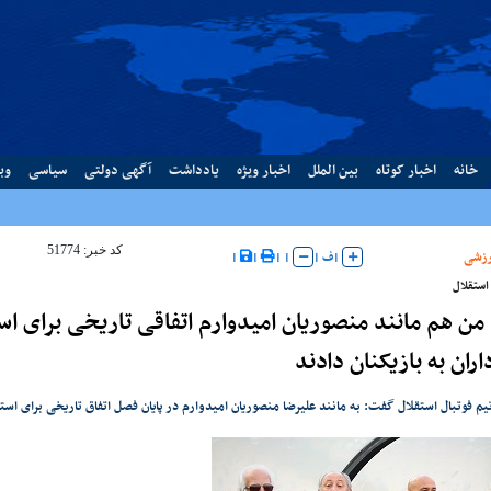
خانه
اخبار کوتاه
بین الملل
اخبار ویژه
یادداشت
آگهی دولتی
سیاسی
وب
کد خبر: 51774
زشی
|
ف
|
|
|
|
|
ستقلال
 من هم مانند منصوریان امیدوارم اتفاقی تاریخی برای اس
داران به بازیکنان دادند
م فوتبال استقلال گفت: به مانند علیرضا منصوریان امیدوارم در پایان فصل اتفاق تاریخی برای است