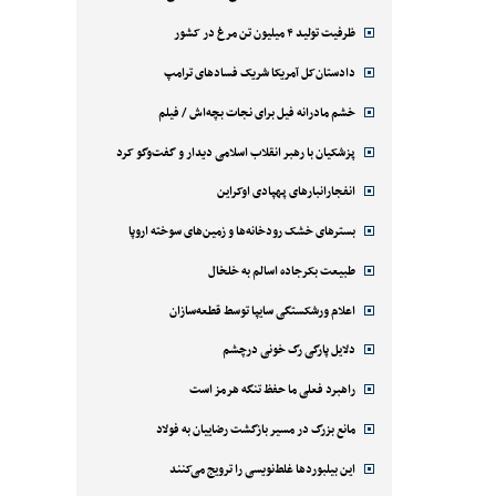
ظرفیت تولید ۴ میلیون تن مرغ در کشور
دادستان‌کل آمریکا شریک فسادهای ترامپ
خشم مادرانه فیل برای نجات بچه‌اش / فیلم
پزشکیان با رهبر انقلاب اسلامی دیدار و گفت‌وگو کرد
انفجارانبارهای پهپادی اوکراین
بسترهای خشک رودخانه‌ها و زمین‌های سوخته اروپا
طبیعت بکرجاده اسالم به خلخال
اعلام ورشکستگی سایپا توسط قطعه‌سازان
دلایل پارگی رگ خونی درچشم
راهبرد فعلی ما حفظ تنگه هرمز است
مانع بزرگ در مسیر بازگشت رضاییان به فولاد
این بیلبوردها غلط‌نویسی را ترویج می‌کنند