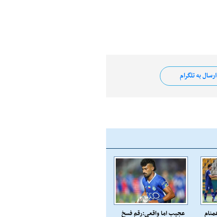
رسال به تلگرام
منام
عجیب اما واقعی:رقم فسخ