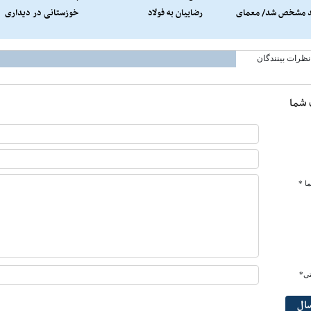
 مشخص شد/ معمای
رضاییان به فولاد
خوزستانی در دیداری
ری‌زاده در یک پست
تدارکاتی
+عکس
نظرات بینندگان
 شما
ا *
تی*
سال