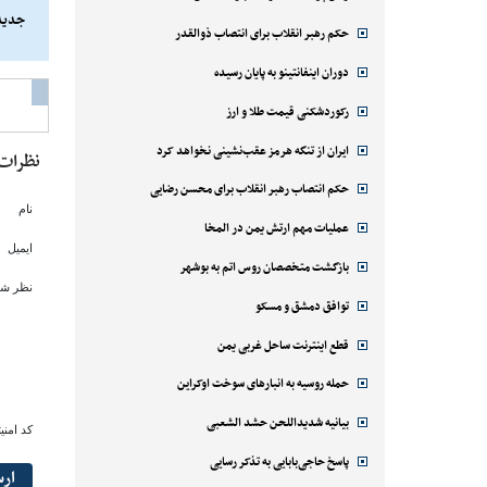
جدید
حکم رهبر انقلاب برای انتصاب ذوالقدر
بختیا
دوران اینفانتینو به پایان رسیده
مهم 
رکوردشکنی قیمت طلا و ارز
ایران از تنگه هرمز عقب‌نشینی نخواهد کرد
نظرات
حکم انتصاب رهبر انقلاب برای محسن رضایی
نام
عملیات مهم ارتش یمن در المخا
ایمیل
بازگشت متخصصان روس اتم به بوشهر
نظر شم
توافق دمشق و مسکو
قطع اینترنت ساحل غربی یمن
حمله روسیه به انبارهای سوخت اوکراین
بیانیه شدیداللحن حشد الشعبی
کد امنی
پاسخ حاجی‌بابایی به تذکر رسایی
ار