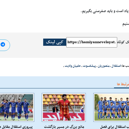
یاد است و باید صغرسنی بگیریم.
سنیم
کپی لینک
ک کوتاه
ا
ب ها:
استقلال
،
منصوریان
،
پیشکسوت
،
حامیان ولایت
،
رتبط ها
 استقلال برای فصل
مانع بزرگ در مسیر بازگشت
پیروزی استقلال مقابل ه