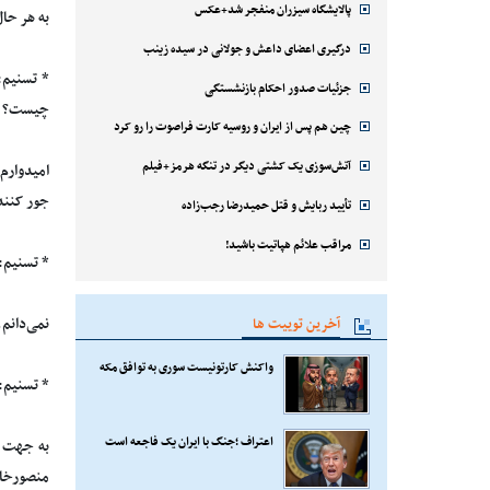
پالایشگاه سیزران منفجر شد+عکس
به هر حال
درگیری اعضای داعش و جولانی در سیده زینب
* تسنیم:
جزئیات صدور احکام بازنشستگی
چیست؟
چین هم پس از ایران و روسیه کارت فراصوت را رو کرد
آتش‌سوزی یک کشتی دیگر در تنگه هرمز+فیلم
جور کنند
تأیید ربایش و قتل حمیدرضا رجب‌زاده
مراقب علائم هپاتیت باشید!
* تسنیم: 
آخرین توییت ها
نمی‌دانم.
واکنش کارتونیست سوری به توافق مکه
* تسنیم: بگذر
اعتراف ؛جنگ با ایران یک فاجعه است
به جهت فو
منصورخان