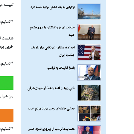
کبیسه می
اوکراین به یک کشتی ترکیه حمله کرد
* تسنیم: 
جنایات امروز واشنگتن را هم محکوم
کنید
شکست الس
خوبی بود 
اقدام ۱۱ سناتور آمریکایی برای توقف
جنگ با ایران
* تسنیم: 
پاسخ قالیباف به ترامپ
قابی زیبا از قلعه بابک آذربایجان شرقی
من هم امی
فدایی خامنه‌ای بودن فریاد مردم است
* تسنیم: 
عصبانیت ترامپ از پیروزی نامزد حامی