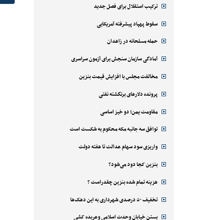
ترکیب استقلال برای فصل جدید
سقوط پهپاد پیشرفته آمریکایی
حمله مسلحانه در زاهدان
آمادگی سازمان سنجش برای آزمون سراسری
مخالفت مجلس با افزایش قیمت بنزین
پرونده دلارهای برنگشته نفتی
مقاومت یمن؛ دو خیز اساسی
توافق سه جانبه مکه محکوم به شکست است
واریزی سود سهام عدالت تا هفته دولت
بنزین کجا دود می‌شود؟
هزینه تمام شده بنزین چقدراست ؟
تخفیف ۵۰ درصدی شهرداری به این دهک‌ها
بستن خیابان وحدت اسلامی وعربده کشی