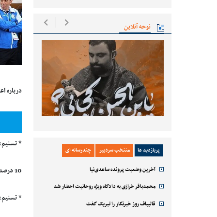
نوحه آنلاین
درباره اعتصاب با
* تسنیم:
پربازدید ها
منتخب سردبیر
چندرسانه ای
آخرین وضعیت پرونده ساعدی‌نیا
10 درصد از مطالبات آنها پرداخت شد و دیگر مشکلی نیست.
محمدباقر خرازی به دادگاه ویژه روحانیت احضار شد
* تسنیم:
قالیباف روز خبرنگار را تبریک گفت