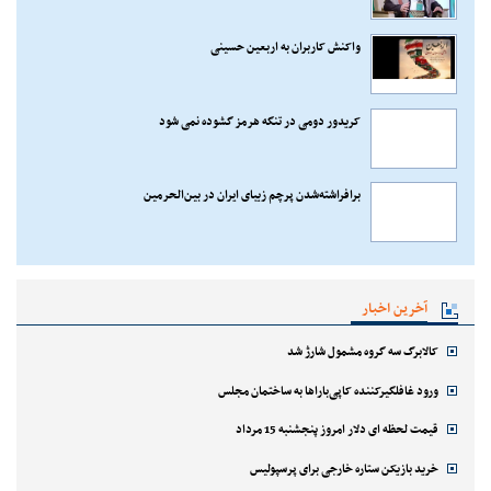
واکنش کاربران به اربعین حسینی
کریدور دومی در تنگه هرمز گشوده نمی شود
برافراشته‌شدن پرچم زیبای ایران در بین‌الحرمین
آخرین اخبار
کالابرگ سه گروه مشمول شارژ شد
ورود غافلگیرکننده کاپی‌باراها به ساختمان مجلس
قیمت لحظه ای دلار امروز پنجشنبه 15 مرداد
خرید بازیکن ستاره خارجی برای پرسپولیس