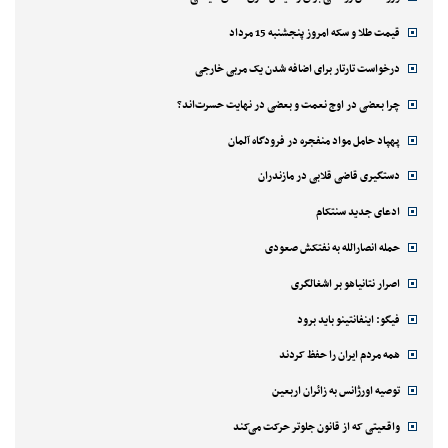
قیمت طلا و سکه امروز پنجشنبه 15 مرداد
درخواست تارتار برای اضافه شدن یک مربی خارجی
چرا بعضی در اوج نعمت و بعضی در نهایت حسرت‌اند؟
پهپاد حامل مواد منفجره در فرودگاه آلمان
دستگیری قاضی قلابی در مازندران
ادعای جدید سنتکام
حمله انصارالله به نفتکش صعودی
اصرار نتانیاهو بر اشغالگری
فیگو: اینفانتینو باید برود
همه مردم ایران را حفظ کردند
توصیه اورژانس به زائران اربعین
واقعیتی که از قانون جلوتر حرکت می‌کند