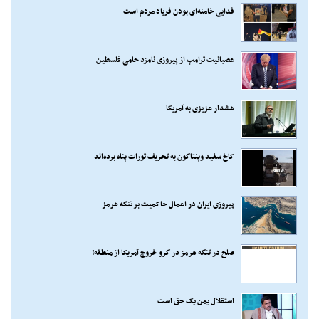
فدایی خامنه‌ای بودن فریاد مردم است
عصبانیت ترامپ از پیروزی نامزد حامی فلسطین
هشدار عزیزی به آمریکا
کاخ سفید وپنتاگون به تحریف تورات پناه برده‌اند
پیروزی ایران در اعمال حاکمیت بر تنگه هرمز
صلح در تنگه هرمز در گرو خروج آمریکا از منطقه!
استقلال یمن یک حق است