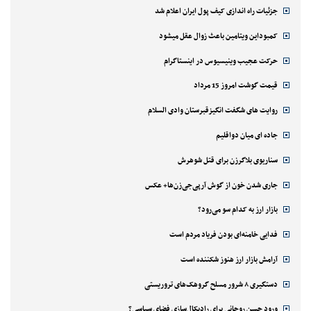
جزئیات راه اندازی کیف پول ایران اعلام شد
کمبوداین ویتامین باعث زوال عقل میشود
حرکت عجیب وینیسیوس در اینستاگرام
قیمت گوشت امروز 15 مرداد
روایت های شگفت انگیزقبرستان وادی السلام
جاده ای میان دواقلیم
سناریوی بلاگرزن برای قتل شوهرش
جاری شدن خون از گوش آرپی‌جی‌زن‌ها+ عکس
بازار ارز به کدام سو می‌رود؟
فدایی خامنه‌ای بودن فریاد مردم است
آرامش بازار ارز هنوز شکننده است
دستگیری ۸ شرور مسلح گروهک‌های تروریستی
ورود حسن روحانی برای رادیکال‌سازی فضای سیاسی؟