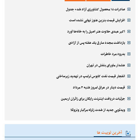
صادرات ۱۵ محصول کشاورزی آزاد شد+ جدول
افزایش قیمت بنزین هنوز نهایی نشده است
اکبر عبدی حلاوت هنر اصیل را به خانه‌ها آورد
بازداشت مجدد سارق یک هفته پس از آزادی
بدرود مرد خاطرات
هشدار ماورای بنفش در تهران
انفجار قیمت نفت کابوس ترامپ در تهدید زیرساختی
قیمت دینار در عراق امروز شنبه ۳ مرداد
جزئیات دریافت اینترنت رایگان برای زائران اربعین
ویدئویی جدید از شدت زلزله مرگبار ونزوئلا
آخرین توییت ها