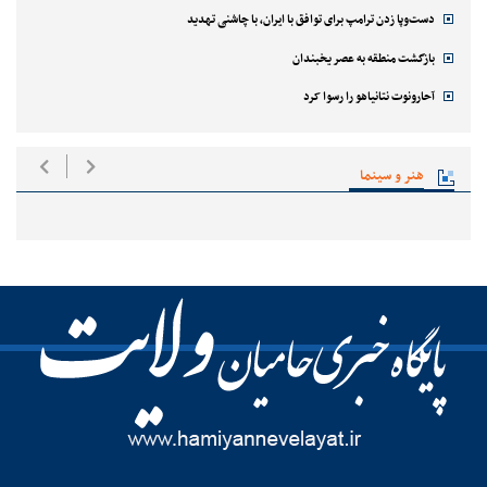
دست‌وپا زدن ترامپ برای توافق با ایران، با چاشنی تهدید
بازگشت منطقه به عصر یخبندان
آحارونوت نتانیاهو را رسوا کرد
هنر و سینما