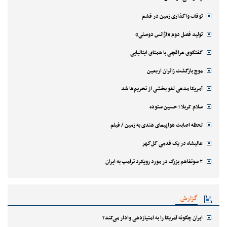
توقف واگذاری زمین در قشم
تولید فصل دوم «آژانس دوستی»
گفتگوی عراقچی با همتای ایتالیایی
موج بازگشت زائران اربعین
آمریکا مدعی لغو بخشی از تحریم‌ها شد
سلام کربلا ؛ حسین ستوده
لحظه اصابت هواپیمای هندی به زمین / فیلم
عالیشاه در یک قدمی گل‌گهر
۲ سوتفاهم بزرگ در مورد رویکرد ترامپ به ایران
گزارش
ایران چگونه آمریکا را به امتیازدهی وادار می‌کند؟