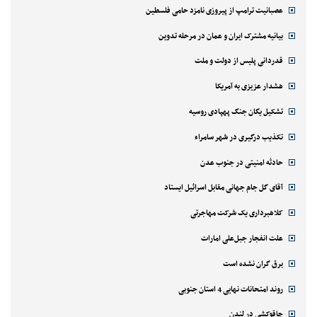
عصبانیت ترامپ از پیروزی نامزد حامی فلسطین
بیانیه مشترک ایران و عمان در مرحله تدوین
قدردانی پلیس از دولت و ملت
هشدار عزیزی به آمریکا
تشکیل یگان جنگ پهپادی روسیه
تکذیب درگیری در شهر سامراء
حادثه امنیتی در جنوب عدن
آقای گل جام جهانی مقابل اسرائیل ایستاد
کلاهبرداری یک شرکت مهاجرتی
علت انفجار جبل‌علی امارات
برق گران نشده است
روند امتحانات نهایی 4 استان جنوبی
چاقوکشی در لندن