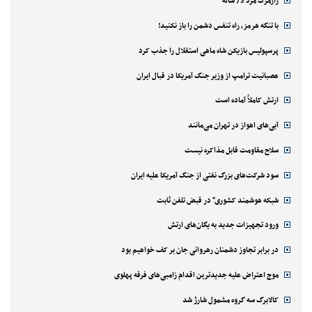
رازمرگ مرد 72 ساله
با تنگه هرمز، راه تنفس دشمن را باز نکنید!
پرسپولیس بازیکن شاه ماهی استقلال را جذب کرد
عصبانیت ترامپ از وزیر جنگ آمریکا در قبال ایران
ارتش کاملاً آماده است
آبی‌های اهواز در تهران می‌مانند
سلاح مقاومت قابل مذاکره نیست
سود شرکت‌های بزرگ نفتی از جنگ آمریکا علیه ایران
شبکه هوشمند کشوری" در قبض تلفن ثابت
ورود تجهیزات جدید به یگان‌های ارتش
در برابر تجاوز دشمنان رهروانی جان بر کف خواهیم بود
موج اعتراض علیه جدیدترین اقدام زامبی‌های فرقه پهلوی
کالابرگ سه گروه مشمول شارژ شد