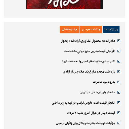
پربازدید ها
منتخب سردبیر
چندرسانه ای
صادرات ۱۵ محصول کشاورزی آزاد شد+ جدول
افزایش قیمت بنزین هنوز نهایی نشده است
اکبر عبدی حلاوت هنر اصیل را به خانه‌ها آورد
بازداشت مجدد سارق یک هفته پس از آزادی
بدرود مرد خاطرات
هشدار ماورای بنفش در تهران
انفجار قیمت نفت کابوس ترامپ در تهدید زیرساختی
قیمت دینار در عراق امروز شنبه ۳ مرداد
جزئیات دریافت اینترنت رایگان برای زائران اربعین