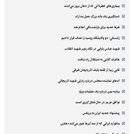
بیماری‌های خطرناکی که از دهان بروز می‌کنند
دستگیری یک باند بزرگ جعل مدارک
شرط جدید برای بازنشستگی اعلام شد
زلنسکی: دو پالایشگاه روسیه را هدف قرار دادیم
شهید عباس بابایی در نگاه رهبر شهید انقلاب
هافبک گابنی به استقلال راه نیافت
قابی زیبا از قلعه بابک آذربایجان شرقی
ادعای نماینده مجلس درباره ردزنی شهید لاریجانی
بیانیه یمن درباره یک عملیات ویژه
توافق هرمز در حال شکل‌گیری است
پیشنهاد جدید ایران به بریکس
ماهواره ایرانی که از سد ابرها عبور می‌کند+عکس