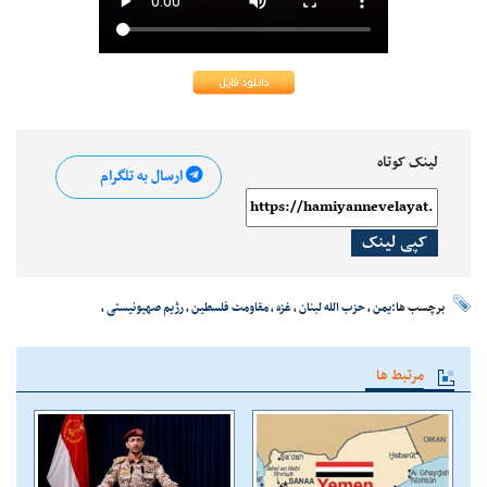
لینک کوتاه
ارسال به تلگرام
کپی لینک
برچسب ها:
یمن
،
حزب الله لبنان
،
غزه
،
مقاومت فلسطین
،
رژیم صهیونیستی
،
مرتبط ها