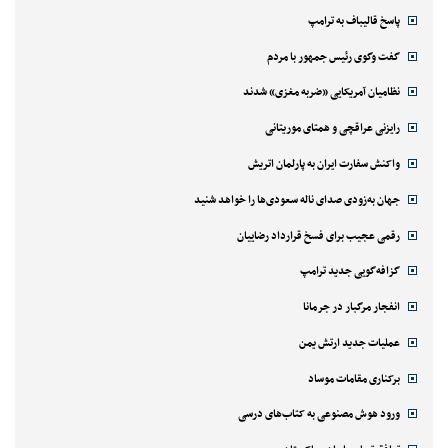
پاسخ قالیباف به ترامپ
گفت وگوی رئیس جمهور با مردم
نظامیان آمریکایی «ضربه مغزی» شدند
رایزنی عراقچی و همتای موریتانی
واکنش سفارت ایران به پارلمان اتریش
جهان به‌زودی صدای ناله سعودی‌ها را خواهد شنید
رقمی عجیب برای فسخ قرارداد رضاییان
گزافه‌گویی جدید ترامپ
انفجار مرگبار در جرمانا
عملیات جدید ارتش یمن
برکناری مقامات موساد
ورود هوش مصنوعی به کتاب‌های درسی