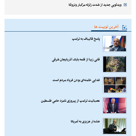
ویدئویی جدید از شدت زلزله مرگبار ونزوئلا
آخرین توییت ها
پاسخ قالیباف به ترامپ
قابی زیبا از قلعه بابک آذربایجان شرقی
فدایی خامنه‌ای بودن فریاد مردم است
عصبانیت ترامپ از پیروزی نامزد حامی فلسطین
هشدار عزیزی به آمریکا