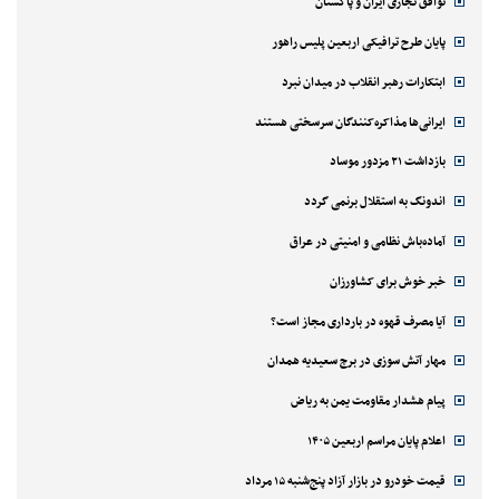
توافق تجاری ایران و پاکستان
پایان طرح ترافیکی اربعین پلیس راهور
ابتکارات رهبر انقلاب در میدان نبرد
ایرانی‌ها مذاکره‌کنندگان سرسختی هستند
بازداشت ۲۱ مزدور موساد
اندونگ به استقلال برنمی گردد
آماده‌باش نظامی و امنیتی در عراق
خبر خوش برای کشاورزان
آیا مصرف قهوه در بارداری مجاز است؟
مهار آتش سوزی در برج سعیدیه همدان
پیام هشدار مقاومت یمن به ریاض
اعلام پایان مراسم اربعین ۱۴۰۵
قیمت خودرو در بازار آزاد پنج‌شنبه ۱۵ مرداد