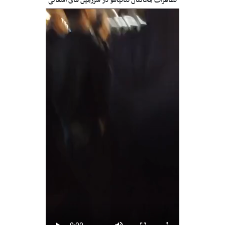
تظاهرات مخالفان نتانیاهو در سرزمین های اشغالی