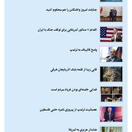
جنایات امروز واشنگتن را هم محکوم کنید
اقدام ۱۱ سناتور آمریکایی برای توقف جنگ با ایران
پاسخ قالیباف به ترامپ
قابی زیبا از قلعه بابک آذربایجان شرقی
فدایی خامنه‌ای بودن فریاد مردم است
عصبانیت ترامپ از پیروزی نامزد حامی فلسطین
هشدار عزیزی به آمریکا