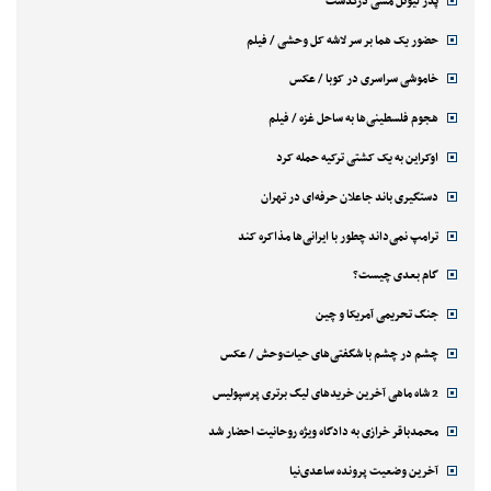
پدر لیونل مسی درگذشت
حضور یک هما بر سر لاشه‌ کل وحشی / فیلم
خاموشی سراسری در کوبا / عکس
هجوم فلسطینی‌ها به ساحل غزه / فیلم
اوکراین به یک کشتی ترکیه حمله کرد
دستگیری باند جاعلان حرفه‌ای در تهران
ترامپ نمی‌داند چطور با ایرانی‌ها مذاکره کند
گام بعدی چیست؟
جنگ تحریمی آمریکا و چین
چشم در چشم با شگفتی‌های حیات‌وحش / عکس
2 شاه ماهی آخرین خریدهای لیگ برتری پرسپولیس
محمدباقر خرازی به دادگاه ویژه روحانیت احضار شد
آخرین وضعیت پرونده ساعدی‌نیا