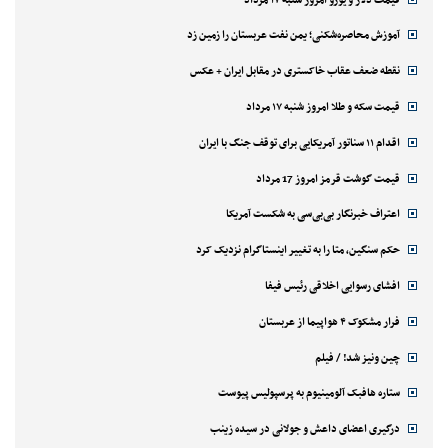
آموزش محاصره‌شکنی؛ یمن نفت عربستان را زمین زد
نقطه ضعف عقاب خاکستری در مقابل ایران + عکس
قیمت سکه و طلا امروز شنبه ۱۷ مرداد
اقدام ۱۱ سناتور آمریکایی برای توقف جنگ با ایران
قیمت گوشت قرمز امروز 17 مرداد
اعتراف خبرنگار بی‌بی‌سی به شکست آمریکا
حکم سنگین، متا را به تغییر اینستاگرام نزدیک کرد
افشای رسوایی اخلاقی رئیس فیفا
فرار مشکوک ۴ هواپیما از عربستان
چین ونیز شد! / فیلم
ستاره هافبک آلومینیوم به پرسپولیس پیوست
درگیری اعضای داعش و جولانی در سیده زینب