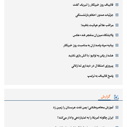
قالیباف روز خبرنگار را تبریک گفت
جزئیات صدور احکام بازنشستگی
مراقب علائم هپاتیت باشید!
پالایشگاه سیزران منفجر شد+عکس
بیانیه سپاه پاسداران به مناسبت روز خبرنگار
هشدار پکن به توکیو: با آتش بازی نکنید
پیروزی استقلال در دیداری تدارکاتی
پاسخ قالیباف به ترامپ
گزارش
آموزش محاصره‌شکنی؛ یمن نفت عربستان را زمین زد
ایران چگونه آمریکا را به امتیازدهی وادار می‌کند؟