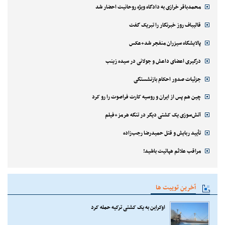
محمدباقر خرازی به دادگاه ویژه روحانیت احضار شد
قالیباف روز خبرنگار را تبریک گفت
پالایشگاه سیزران منفجر شد+عکس
درگیری اعضای داعش و جولانی در سیده زینب
جزئیات صدور احکام بازنشستگی
چین هم پس از ایران و روسیه کارت فراصوت را رو کرد
آتش‌سوزی یک کشتی دیگر در تنگه هرمز+فیلم
تأیید ربایش و قتل حمیدرضا رجب‌زاده
مراقب علائم هپاتیت باشید!
آخرین توییت ها
اوکراین به یک کشتی ترکیه حمله کرد