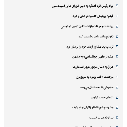
پیام رئیس قوه قضائیه به دبیر شورای عالی امنیت ملی
فیلم/ بریتیش کلمبیا در آتش و دود
پرداخت معوقات بازنشستگان تامین اجتماعی
نکونام مافیا را سربه‌نیست کرد
ترامپ یک مشاور ارشد خود را برکنار کرد
هشدار «امیر جهانشاهی» به دشمن
عراق به دنبال مجوز عبور نفتکش‌ها
بازگشت «قند پهلو» به تلویزیون
خاموشی‌ها به حداقل می‌رسد
ادعای جدید ترامپ
مشهد چشم انتظار زائران امام رئوف
بیرانوند سرباز نیست