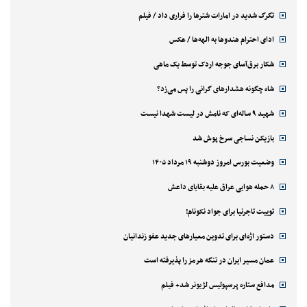
تگرگ شدید در امارات شترها را فراری داد / فیلم
ادای احترام هندوها به الهه‌ها / عکس
شکار برق‌آسای جوجه اردک توسط یک ماهی
شاه چگونه هشدارهای گرانی را پس می‌زد؟
شهید ۹ ساله‌ای که نامش در لیست شهدا نیست
بازیکن نساجی سرخ پوش شد
وضعیت بورس امروز دوشنبه ۱۹ مرداد ۱۴۰۵
۸ حمله هوایی عراق علیه بقایای داعش
توییت تاجرنیا برای جواد نکونام!
دستور اژه‌ای برای تدوین معیارهای جدید عفو زندانیان
عمان مسیر ایران در تنگه هرمز را پذیرفته است
مدافع ستاره پرسپولیس لژیونر شد+ فیلم