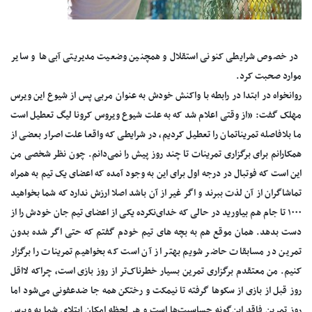
در خصوص شرایطی کنونی استقلال و همچنین وضعیت مدیریتی آبی‌ها و سایر
موارد صحبت کرد.
روانخواه در ابتدا در رابطه با واکنش خودش به عنوان مربی پس از شیوع این ویرس
مهلک گفت: «از وقتی اعلام شد که به علت شیوع ویروس کرونا لیگ تعطیل است
ما بلافاصله تمریناتمان را تعطیل کردیم، در شرایطی که واقعا علت اصرار بعضی از
همکارانم برای برگزاری تمرینات تا چند روز پیش را نمی‌دانم. چون نظر شخصی من
این است که فوتبال در درجه اول برای این به وجود آمده که اعضای یک تیم به همراه
تماشاگران از آن لذت ببرند و اگر غیر از آن باشد اصلا ارزش ندارد که شما بخواهید
۱۰۰۰ تا جام هم بیاورید در حالی که خدای‌نکرده یکی از اعضای تیم جان خودش را از
دست بدهد. همان موقع هم به بچه های تیم خودم گفتم که حتی اگر شده بدون
تمرین در مسابقات حاضر شویم بهتر از آن است که بخواهیم تمرینات را برگزار
کنیم. من معتقدم برگزاری تمرین بسیار خطرناک‌تر از روز بازی است، چراکه لااقل
روز قبل از بازی از سکوها گرفته تا نیمکت و رختکن همه جا ضدعفونی می‌شود اما
روز تمرین فاقد این‌گونه حساسیت‌ها است و هر لحظه امکان ابتلای شما به ویرس