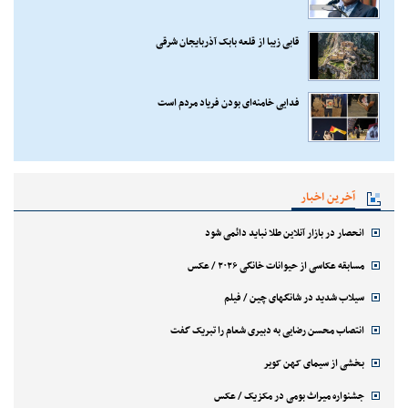
قابی زیبا از قلعه بابک آذربایجان شرقی
فدایی خامنه‌ای بودن فریاد مردم است
آخرین اخبار
انحصار در بازار آنلاین طلا نباید دائمی شود
مسابقه عکاسی از حیوانات خانگی ۲۰۲۶ / عکس
سیلاب شدید در شانگهای چین / فیلم
انتصاب محسن رضایی به دبیری شعام را تبریک گفت
بخشی از سیمای کهن کویر
جشنواره میراث بومی در مکزیک / عکس