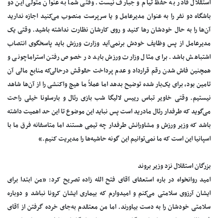
استقلال قادر به حفظ تیام و جبارف نیست. وقتی شما به عنوان متولی این دو
باشگاه دو نفر را به عنوان مدیرعامل و یا سرپرست منصوب می‌کنید اجازه ندارید
آن‌ها را به حال خودشان رها کنید و روی کارشان نظارت نداشته باشید. وقتی یک
مدیرعامل از پس وظایف خودش برنمی‌آید وزارت ورزش باید پاسخگوی انتصاب
اشتباهش باشد. برای مثال وزارت ورزش باید در خصوص رفتن استراماچونی و
همچنین فاش شدن رقم قرارداد و عدم پرداخت حقوقش درحالی‌که منابع مالی آن
تامین بود، برای یک‌بار شده توضیح بدهد اما عملاً ما هیچ واکنشی را از آن‌ها شاهد
نیستیم. وقتی خاویر تباس رییس لالیگا شب بازی رئال و بارسلونا خیلی راحت
می‌گوید که طرفدار رئال مادرید است پس نباید این موضوع تا این حد اهمیت داشته
باشد که وزیر ورزش و مشاورانش طرفدار چه تیمی هستند اما متاسفانه فرق ما با
اسپانیا این است که ما نمی‌توانیم این گونه حاشیه‌ها را مدیریت کنیم.»
بزرگان استقلال نزد وزیر بروند
امید روانخواه در باره استعفای آقای فتح الله زاده تصریح کرد: «من ابتدا برای
ایشان آرزوی سلامتی می‌کنم و امیدوارم که بیماری ایشان کرونا نباشد و دوباره
سلامتی خودشان را به دست بیاورند. اما من معتقدم به‌جای خرده گرفتن از آقای