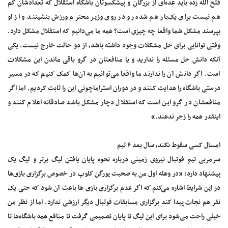
فتح الله زده باید عده‌ای از بزرگان و پیشکسوتان باشگاه استقلال که تعدادشان کم
هم نیست برای یک‌بار هم شده رو در روی وزیر محترم ورزش بنشینند و از او
بپرسند مشکل شما واقعا چه چیزی است؟ همه ما می‌دانیم که استقلال مشکل دارد.
وقتی توانایی برای حل مشکلات وجود داشته باشد، از دو حالت خارج نیست. یکی
آنکه دانش حل مسئله را ندارید و یا منافعتان در گرو باقی ماندن این مشکلات
است. اگر دانش آن را ندارند ما واقعا می‌توانیم به آن‌ها کمک کنیم که در مسیر
درستی باشگاه را هدایت کنند و در دوران استراماچونی این را ثابت کردیم. اما اگر
منافعشان در گرو این است که استقلال دچار مشکل باشد صادقانه اعلام کنند و
اینقدر همه را زجر ندهند.»
امسال کسی سقوط نکند، سال بعد ۴ تیم
سرمربی تیم فوتبال نیروی زمینی درباره نحوه پایان یافتن لیگ برتر و لیگ یک
پیشنهاد دارد: «در وهله اول من به صحبت یورگن کلوپ در خصوص برگزاری بازی‌ها
در این شرایط اشاره می‌کنم که اگر عدم برگزاری بازی ها باعث آن شود که حتی یک
نفر هم نجات پیدا کند برگزاری مسابقات فوتبال دیگر ارزشی ندارد. اما از نظر من
خیلی راحت می‌شود برای این لیگ تا پایان تصمیمی گرفت تا منافع همه باشگاه‌ها تا