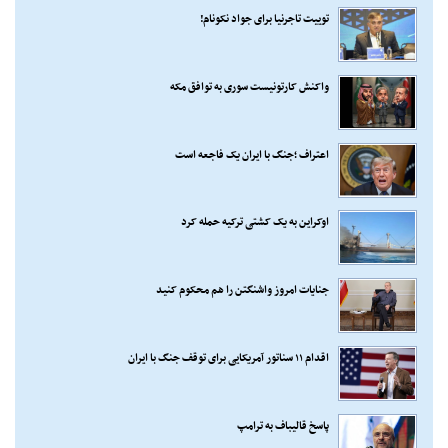
توییت تاجرنیا برای جواد نکونام!
واکنش کارتونیست سوری به توافق مکه
اعتراف ؛جنگ با ایران یک فاجعه است
اوکراین به یک کشتی ترکیه حمله کرد
جنایات امروز واشنگتن را هم محکوم کنید
اقدام ۱۱ سناتور آمریکایی برای توقف جنگ با ایران
پاسخ قالیباف به ترامپ