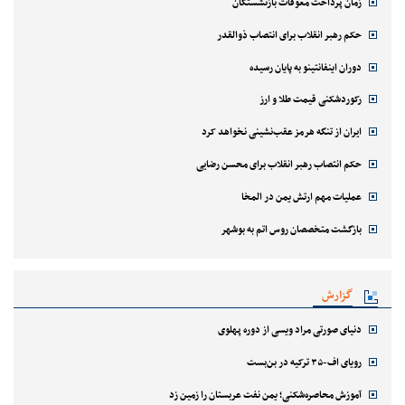
زمان پرداخت معوقات بازنشستگان
حکم رهبر انقلاب برای انتصاب ذوالقدر
دوران اینفانتینو به پایان رسیده
رکوردشکنی قیمت طلا و ارز
ایران از تنگه هرمز عقب‌نشینی نخواهد کرد
حکم انتصاب رهبر انقلاب برای محسن رضایی
عملیات مهم ارتش یمن در المخا
بازگشت متخصصان روس اتم به بوشهر
گزارش
دنیای صورتی مراد ویسی از دوره پهلوی
رویای اف-۳۵ ترکیه در بن‌بست
آموزش محاصره‌شکنی؛ یمن نفت عربستان را زمین زد