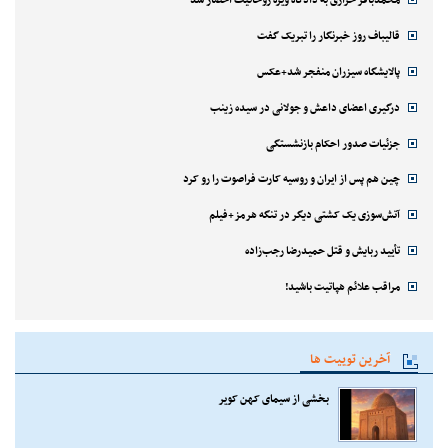
محمدباقر خرازی به دادگاه ویژه روحانیت احضار شد
قالیباف روز خبرنگار را تبریک گفت
پالایشگاه سیزران منفجر شد+عکس
درگیری اعضای داعش و جولانی در سیده زینب
جزئیات صدور احکام بازنشستگی
چین هم پس از ایران و روسیه کارت فراصوت را رو کرد
آتش‌سوزی یک کشتی دیگر در تنگه هرمز+فیلم
تأیید ربایش و قتل حمیدرضا رجب‌زاده
مراقب علائم هپاتیت باشید!
آخرین توییت ها
بخشی از سیمای کهن کویر