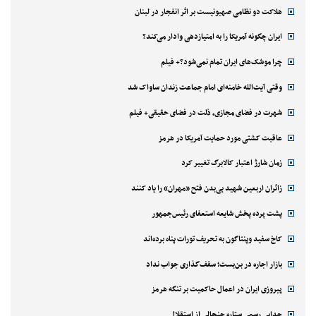
هلاکت دو نظامی صهیونیست بر اثر انفجار در لبنان
ایران چگونه آمریکا را به امتیازدهی وادار می‌کند؟
چرا موشک‌های ایران تمام نمی‌شود؟+ فیلم
وقتی آیت‌الله خامنه‌ای امام جماعت زندان ساواک شد
شهرت در فضای مجازی، ذلت در فضای حقیقی+ فیلم
عاقبت کشتی مورد حمایت آمریکا در هرمز
زمان شارژ اعتبار کالابرگ تغییر کرد
زائران اربعین شهید بی‌بدن فتح «مهران» را یاد کنند
پشت پرده پخش شایعه استعفای رئیس‌جمهور
کاخ سفید وپنتاگون به تحریف تورات پناه برده‌اند
بازار اجاره در بن‌بست؛ سقف‌گذاری جواب نداد
پیروزی ایران در اعمال حاکمیت بر تنگه هرمز
جدایی رسمی ستاره جنجالی از استقلال