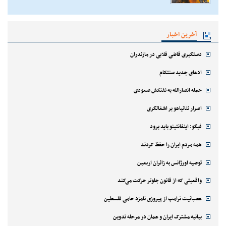
آخرین اخبار
دستگیری قاضی قلابی در مازندران
ادعای جدید سنتکام
حمله انصارالله به نفتکش صعودی
اصرار نتانیاهو بر اشغالگری
فیگو: اینفانتینو باید برود
همه مردم ایران را حفظ کردند
توصیه اورژانس به زائران اربعین
واقعیتی که از قانون جلوتر حرکت می‌کند
عصبانیت ترامپ از پیروزی نامزد حامی فلسطین
بیانیه مشترک ایران و عمان در مرحله تدوین