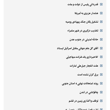
قدردانی پلیس از دولت و ملت
هشدار عزیزی به آمریکا
تشکیل یگان جنگ پهپادی روسیه
تکذیب درگیری در شهر سامراء
حادثه امنیتی در جنوب عدن
آقای گل جام جهانی مقابل اسرائیل ایستاد
کلاهبرداری یک شرکت مهاجرتی
علت انفجار جبل‌علی امارات
برق گران نشده است
روند امتحانات نهایی 4 استان جنوبی
چاقوکشی در لندن
توقف واگذاری زمین در قشم
تولید فصل دوم «آژانس دوستی»