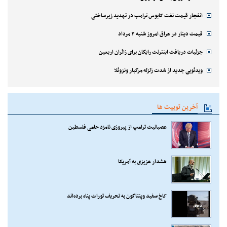
انفجار قیمت نفت کابوس ترامپ در تهدید زیرساختی
قیمت دینار در عراق امروز شنبه ۳ مرداد
جزئیات دریافت اینترنت رایگان برای زائران اربعین
ویدئویی جدید از شدت زلزله مرگبار ونزوئلا
آخرین توییت ها
عصبانیت ترامپ از پیروزی نامزد حامی فلسطین
هشدار عزیزی به آمریکا
کاخ سفید وپنتاگون به تحریف تورات پناه برده‌اند