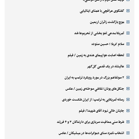
گفتگوی عراقچی با همتای ایتالیایی
موج بازگشت زائران اربعین
آمریکا مدعی لغو بخشی از تحریم‌ها شد
سلام کربلا ؛ حسین ستوده
لحظه اصابت هواپیمای هندی به زمین / فیلم
عالیشاه در یک قدمی گل‌گهر
۲ سوتفاهم بزرگ در مورد رویکرد ترامپ به ایران
جنگل‌های یونان؛ نقاشیِ سوخته‌ی زمین / عکس
رسانه آمریکایی به ترامپ: از ایران شکست خوردی
جایتان خالی نبود آقای شهید!/ فیلم
شرط سنی معافیت سربازی برای دارندگان ۳ و ۴ فرزند
انتخاب نامزد سنای دموکرات‌ها در میشیگان / عکس