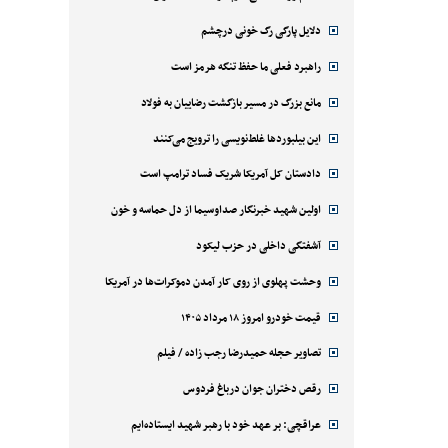
دلایل پارگی رگ خونی درچشم
راهبرد فعلی ما حفظ تنگه هرمز است
مانع بزرگ در مسیر بازگشت رضاییان به فولاد
این بیلبوردها غلط‌نویسی را ترویج می‌کنند
دادستان کل آمریکا شریک فساد ترامپ است
اولین شهید خبرنگار صداوسیما از دل حماسه و خون
آشفتگی داخلی در حزب لیکود
وحشت پهلوی از روی کار آمدن دموکرات‌ها در آمریکا
قیمت خودرو امروز ۱۸ مرداد ۱۴۰۵
تصاویر حجله حمیدرضا رجب زاده / فیلم
رقص دختران جوان درباغ فردوس
عراقچی: بر عهد خود با رهبر شهید ایستاده‌ایم