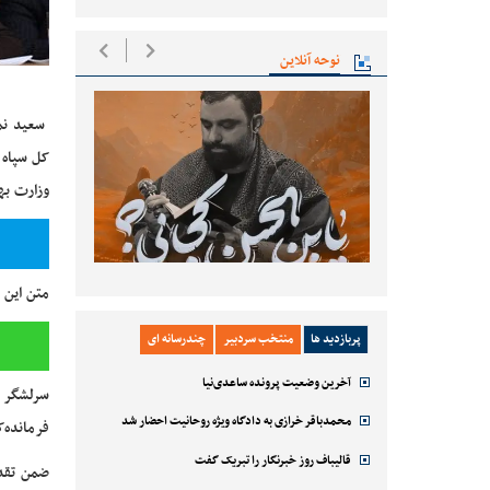
نوحه آنلاین
سعید نمک
کل سپاه 
وزارت به
متن این 
پربازدید ها
منتخب سردبیر
چندرسانه ای
آخرین وضعیت پرونده ساعدی‌نیا
سرلشگر پ
محمدباقر خرازی به دادگاه ویژه روحانیت احضار شد
فرمانده‌
قالیباف روز خبرنگار را تبریک گفت
ضمن تقدی