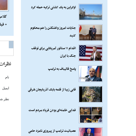
اوکراین به یک کشتی ترکیه حمله کرد
کلاس‌
+ فیل
جنایات امروز واشنگتن را هم محکوم
کنید
اقدام ۱۱ سناتور آمریکایی برای توقف
جنگ با ایران
نظرات
پاسخ قالیباف به ترامپ
نام
ایمیل
قابی زیبا از قلعه بابک آذربایجان شرقی
نظر شم
فدایی خامنه‌ای بودن فریاد مردم است
عصبانیت ترامپ از پیروزی نامزد حامی