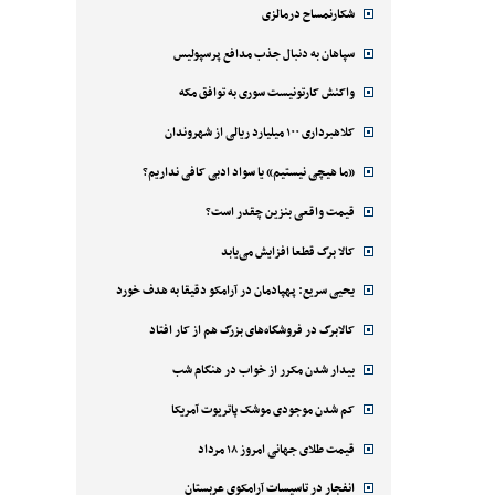
شکارنمساح درمالزی
سپاهان به دنبال جذب مدافع پرسپولیس
واکنش کارتونیست سوری به توافق مکه
کلاهبرداری ۱۰۰ میلیارد ریالی از شهروندان
«ما هیچی نیستیم» یا سواد ادبی کافی نداریم؟
قیمت واقعی بنزین چقدر است؟
کالا برگ قطعا افزایش می‌یابد
یحیی سریع: پهپادمان در آرامکو دقیقا به هدف خورد
کالابرگ در فروشگاه‌های بزرگ هم از کار افتاد
بیدار شدن مکرر از خواب در هنگام شب
کم شدن موجودی موشک پاتریوت آمریکا
قیمت طلای جهانی امروز ۱۸ مرداد
انفجار در تاسیسات آرامکوی عربستان