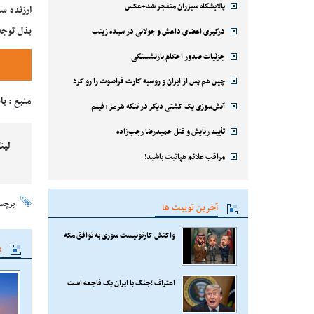
پالایشگاه سیزران منفجر شد+عکس
ارزنده س
بذل توجه
درگیری اعضای داعش و جولانی در سیده زینب
جزئیات صدور احکام بازنشستگی
چین هم پس از ایران و روسیه کارت فراصوت را رو کرد
منبع : با
آتش‌سوزی یک کشتی دیگر در تنگه هرمز+فیلم
تأیید ربایش و قتل حمیدرضا رجب‌زاده
لین
مراقب علائم هپاتیت باشید!
برچس
آخرین توییت ها
واکنش کارتونیست سوری به توافق مکه
م
اعتراف ؛جنگ با ایران یک فاجعه است