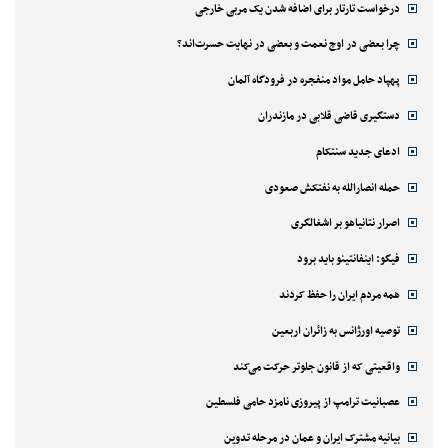
درخواست تارتار برای اضافه شدن یک مربی خارجی
چرا بعضی در اوج نعمت و بعضی در نهایت حسرت‌اند؟
پهپاد حامل مواد منفجره در فرودگاه آلمان
دستگیری قاضی قلابی در مازندران
ادعای جدید سنتکام
حمله انصارالله به نفتکش صعودی
اصرار نتانیاهو بر اشغالگری
فیگو: اینفانتینو باید برود
همه مردم ایران را حفظ کردند
توصیه اورژانس به زائران اربعین
واقعیتی که از قانون جلوتر حرکت می‌کند
عصبانیت ترامپ از پیروزی نامزد حامی فلسطین
بیانیه مشترک ایران و عمان در مرحله تدوین