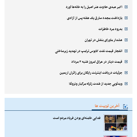
اکبر عبدی حلاوت هنر اصیل را به خانه‌ها آورد
بازداشت مجدد سارق یک هفته پس از آزادی
بدرود مرد خاطرات
هشدار ماورای بنفش در تهران
انفجار قیمت نفت کابوس ترامپ در تهدید زیرساختی
قیمت دینار در عراق امروز شنبه ۳ مرداد
جزئیات دریافت اینترنت رایگان برای زائران اربعین
ویدئویی جدید از شدت زلزله مرگبار ونزوئلا
آخرین توییت ها
فدایی خامنه‌ای بودن فریاد مردم است