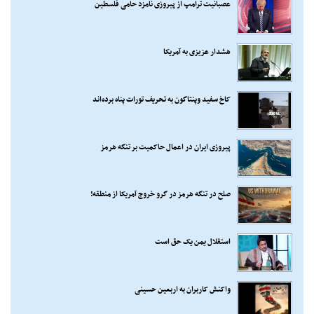
عصبانیت ترامپ از پیروزی نامزد حامی فلسطین
هشدار عزیزی به آمریکا
کاخ سفید وپنتاگون به تحریف تورات پناه برده‌اند
پیروزی ایران در اعمال حاکمیت بر تنگه هرمز
صلح در تنگه هرمز در گرو خروج آمریکا از منطقه!
استقلال یمن یک حق است
واکنش کاربران به اربعین حسینی