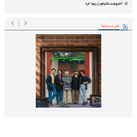
آحارونوت نتانیاهو را رسوا کرد
هنر و سینما