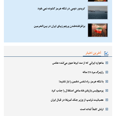
کریدور دومی در تنگه هرمز گشوده نمی شود
برافراشته‌شدن پرچم زیبای ایران در بین‌الحرمین
آخرین اخبار
ماهواره ایرانی که از سد ابرها عبور می‌کند+عکس
رازمرگ مرد 72 ساله
با تنگه هرمز، راه تنفس دشمن را باز نکنید!
پرسپولیس بازیکن شاه ماهی استقلال را جذب کرد
عصبانیت ترامپ از وزیر جنگ آمریکا در قبال ایران
ارتش کاملاً آماده است