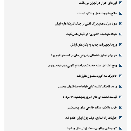
آبی‌های اهواز در تهران می‌مانند
سلاح مقاومت قابل مذاکره نیست
سود شرکت‌های بزرگ نفتی از جنگ آمریکا علیه ایران
شبکه هوشمند کشوری" در قبض تلفن ثابت
ورود تجهیزات جدید به یگان‌های ارتش
در برابر تجاوز دشمنان رهروانی جان بر کف خواهیم بود
موج اعتراض علیه جدیدترین اقدام زامبی‌های فرقه پهلوی
کالابرگ سه گروه مشمول شارژ شد
ورود غافلگیرکننده کاپی‌باراها به ساختمان مجلس
قیمت لحظه ای دلار امروز پنجشنبه 15 مرداد
خرید بازیکن ستاره خارجی برای پرسپولیس
جزئیات راه اندازی کیف پول ایران اعلام شد
کمبوداین ویتامین باعث زوال عقل میشود