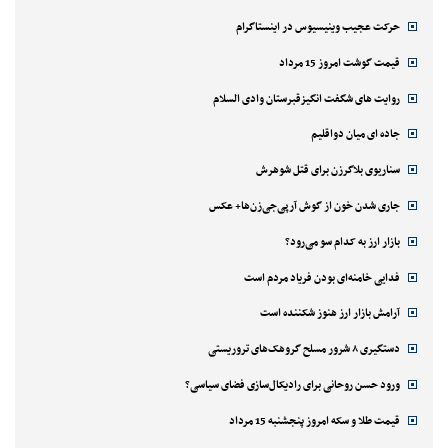
حرکت عجیب وینیسیوس در اینستاگرام
قیمت گوشت امروز 15 مرداد
روایت های شگفت انگیزقبرستان وادی السلام
جاده ای میان دواقلیم
سناریوی بلاگرزن برای قتل شوهرش
جاری شدن خون از گوش آرپی‌جی‌زن‌ها+ عکس
بازار ارز به کدام سو می‌رود؟
فدایی خامنه‌ای بودن فریاد مردم است
آرامش بازار ارز هنوز شکننده است
دستگیری ۸ شرور مسلح گروهک‌های تروریستی
ورود حسن روحانی برای رادیکال‌سازی فضای سیاسی؟
قیمت طلا و سکه امروز پنجشنبه 15 مرداد