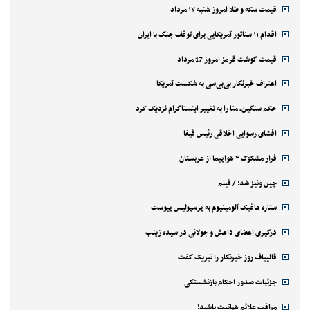
قیمت سکه و طلا امروز شنبه ۱۷ مرداد
اقدام ۱۱ سناتور آمریکایی برای توقف جنگ با ایران
قیمت گوشت قرمز امروز 17 مرداد
اعتراف خبرنگار بی‌بی‌سی به شکست آمریکا
حکم سنگین، متا را به تغییر اینستاگرام نزدیک کرد
افشای رسوایی اخلاقی رئیس فیفا
فرار مشکوک ۴ هواپیما از عربستان
چین ونیز شد! / فیلم
ستاره هافبک آلومینیوم به پرسپولیس پیوست
درگیری اعضای داعش و جولانی در سیده زینب
قالیباف روز خبرنگار را تبریک گفت
جزئیات صدور احکام بازنشستگی
مراقب علائم هپاتیت باشید!