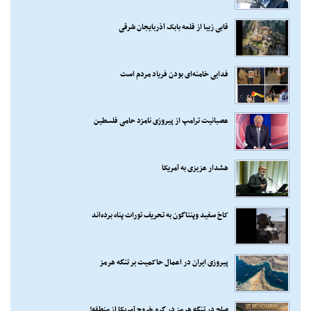
قابی زیبا از قلعه بابک آذربایجان شرقی
فدایی خامنه‌ای بودن فریاد مردم است
عصبانیت ترامپ از پیروزی نامزد حامی فلسطین
هشدار عزیزی به آمریکا
کاخ سفید وپنتاگون به تحریف تورات پناه برده‌اند
پیروزی ایران در اعمال حاکمیت بر تنگه هرمز
صلح در تنگه هرمز در گرو خروج آمریکا از منطقه!