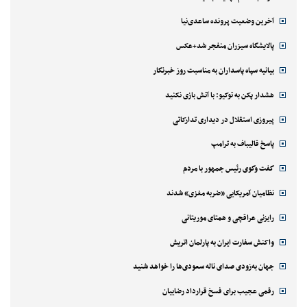
آخرین وضعیت پرونده ساعدی‌نیا
پالایشگاه سیزران منفجر شد+عکس
بیانیه سپاه پاسداران به مناسبت روز خبرنگار
هشدار پکن به توکیو: با آتش بازی نکنید
پیروزی استقلال در دیداری تدارکاتی
پاسخ قالیباف به ترامپ
گفت وگوی رئیس جمهور با مردم
نظامیان آمریکایی «ضربه مغزی» شدند
رایزنی عراقچی و همتای موریتانی
واکنش سفارت ایران به پارلمان اتریش
جهان به‌زودی صدای ناله سعودی‌ها را خواهد شنید
رقمی عجیب برای فسخ قرارداد رضاییان