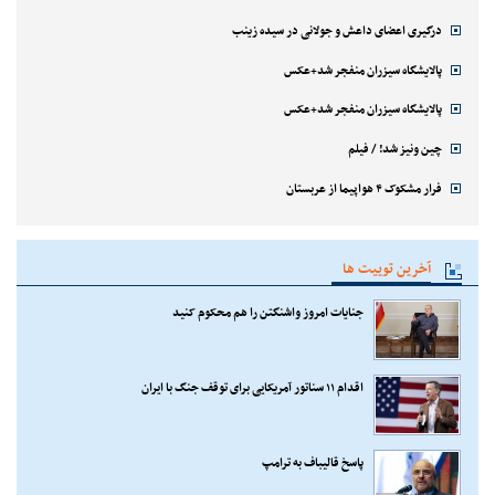
درگیری اعضای داعش و جولانی در سیده زینب
پالایشگاه سیزران منفجر شد+عکس
پالایشگاه سیزران منفجر شد+عکس
چین ونیز شد! / فیلم
فرار مشکوک ۴ هواپیما از عربستان
آخرین توییت ها
جنایات امروز واشنگتن را هم محکوم کنید
اقدام ۱۱ سناتور آمریکایی برای توقف جنگ با ایران
پاسخ قالیباف به ترامپ