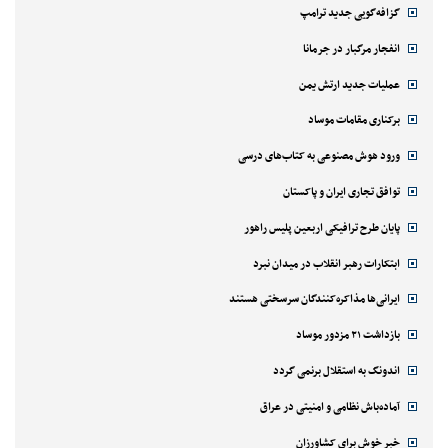
گزافه‌گویی جدید ترامپ
انفجار مرگبار در جرمانا
عملیات جدید ارتش یمن
برکناری مقامات موساد
ورود هوش مصنوعی به کتاب‌های درسی
توافق تجاری ایران و پاکستان
پایان طرح ترافیکی اربعین پلیس راهور
ابتکارات رهبر انقلاب در میدان نبرد
ایرانی‌ها مذاکره‌کنندگان سرسختی هستند
بازداشت ۲۱ مزدور موساد
اندونگ به استقلال برنمی گردد
آماده‌باش نظامی و امنیتی در عراق
خبر خوش برای کشاورزان