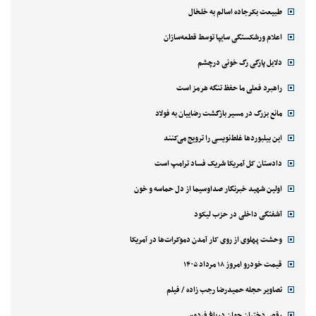
طبیعت بکرجاده اسالم به خلخال
اعلام ورشکستگی سایپا توسط قطعه‌سازان
دلایل پارگی رگ خونی درچشم
راهبرد فعلی ما حفظ تنگه هرمز است
مانع بزرگ در مسیر بازگشت رضاییان به فولاد
این بیلبوردها غلط‌نویسی را ترویج می‌کنند
دادستان کل آمریکا شریک فساد ترامپ است
اولین شهید خبرنگار صداوسیما از دل حماسه و خون
آشفتگی داخلی در حزب لیکود
وحشت پهلوی از روی کار آمدن دموکرات‌ها در آمریکا
قیمت خودرو امروز ۱۸ مرداد ۱۴۰۵
تصاویر حجله حمیدرضا رجب زاده / فیلم
رقص دختران جوان درباغ فردوس