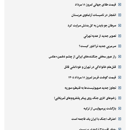
قیمت طلای جهانی امروز ۱۸ مرداد
انفجار در تاسیسات آرامکوی عربستان
سرطان جو بایدن به کل بدنش سرایت کرد
تصویر جدید از هدیه تهرانی
سرمربی جدید تراکتور کیست؟
راز عبور مخفی جنگنده‌های ایرانی از چشم دشمن+عکس
قتل‌‌عام خانوادگی در تهران و خودکشی قاتل
قیمت گوشت قرمز امروز ۱۸ مرداد ۱۴۰۵
تجاوز جدید صهیونیست‌ها به قنیطره سوریه
زخم‌های کاری جنگ روی پیکر پلتفروم‌های آمریکایی!
بازگشت پرسپولیس از ترکیه
اعتراف ؛جنگ با ایران یک فاجعه است
رویای اف-۳۵ ترکیه در بن‌بست