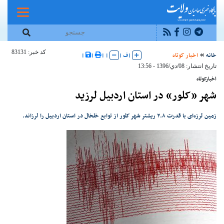
کد خبر: 83131
خانه
اخبار کوتاه
|
ف
|
|
|
|
|
تاریخ انتشار: 08/دي/1396 - 13:56
اخبارکوتاه
شهر «کلور» در استان اردبیل لرزید
زمین لرزه‌ای با قدرت ۲.۸ ریشتر شهر کلور از توابع خلخال در استان اردبیل را لرزاند.