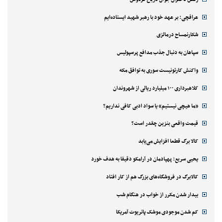
عراقچی: بر عهد خود با رهبر شهید ایستاده‌ایم
شکارنمساح درمالزی
سپاهان به دنبال جذب مدافع پرسپولیس
واکنش کارتونیست سوری به توافق مکه
کلاهبرداری ۱۰۰ میلیارد ریالی از شهروندان
«ما هیچی نیستیم» یا سواد ادبی کافی نداریم؟
قیمت واقعی بنزین چقدر است؟
کالا برگ قطعا افزایش می‌یابد
یحیی سریع: پهپادمان در آرامکو دقیقا به هدف خورد
کالابرگ در فروشگاه‌های بزرگ هم از کار افتاد
بیدار شدن مکرر از خواب در هنگام شب
کم شدن موجودی موشک پاتریوت آمریکا