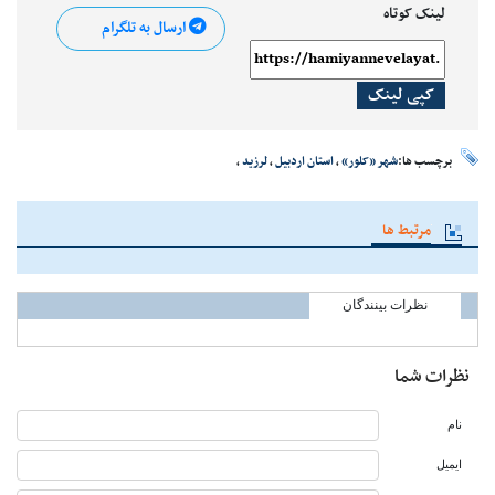
لینک کوتاه
ارسال به تلگرام
کپی لینک
برچسب ها:
شهر «کلور»
،
استان اردبیل
،
لرزید
،
مرتبط ها
نظرات بینندگان
نظرات شما
نام
ایمیل