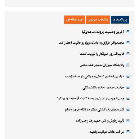
پربازدید ها
منتخب سردبیر
چندرسانه ای
آخرین وضعیت پرونده ساعدی‌نیا
محمدباقر خرازی به دادگاه ویژه روحانیت احضار شد
قالیباف روز خبرنگار را تبریک گفت
پالایشگاه سیزران منفجر شد+عکس
درگیری اعضای داعش و جولانی در سیده زینب
جزئیات صدور احکام بازنشستگی
چین هم پس از ایران و روسیه کارت فراصوت را رو کرد
آتش‌سوزی یک کشتی دیگر در تنگه هرمز+فیلم
تأیید ربایش و قتل حمیدرضا رجب‌زاده
مراقب علائم هپاتیت باشید!