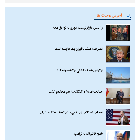
آخرین توییت ها
واکنش کارتونیست سوری به توافق مکه
اعتراف ؛جنگ با ایران یک فاجعه است
اوکراین به یک کشتی ترکیه حمله کرد
جنایات امروز واشنگتن را هم محکوم کنید
اقدام ۱۱ سناتور آمریکایی برای توقف جنگ با ایران
پاسخ قالیباف به ترامپ