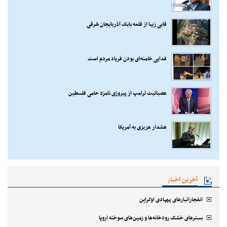
قابی زیبا از قلعه بابک آذربایجان شرقی
فدایی خامنه‌ای بودن فریاد مردم است
عصبانیت ترامپ از پیروزی نامزد حامی فلسطین
هشدار عزیزی به آمریکا
آخرین اخبار
انفجارانبارهای پهپادی اوکراین
بسترهای خشک رودخانه‌ها و زمین‌های سوخته اروپا