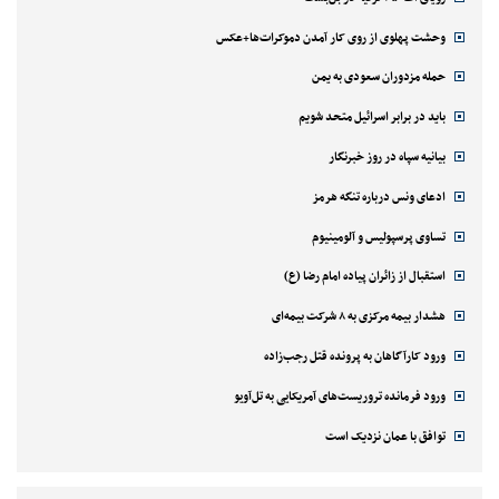
وحشت پهلوی از روی کار آمدن دموکرات‌ها+عکس
حمله مزدوران سعودی به یمن
باید در برابر اسرائیل متحد شویم
بیانیه سپاه در روز خبرنگار
ادعای ونس درباره تنگه هرمز
تساوی پرسپولیس و آلومینیوم
استقبال از زائران پیاده امام رضا (ع)
هشدار بیمه مرکزی به ۸ شرکت بیمه‌ای
ورود کارآگاهان به پرونده قتل رجب‌زاده
ورود فرمانده تروریست‌های آمریکایی به تل‌آویو
توافق با عمان نزدیک است