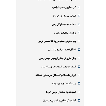
گزافه‌گویی جدید ترامپ
انفجار مرگبار در جرمانا
عملیات جدید ارتش یمن
برکناری مقامات موساد
ورود هوش مصنوعی به کتاب‌های درسی
توافق تجاری ایران و پاکستان
پایان طرح ترافیکی اربعین پلیس راهور
ابتکارات رهبر انقلاب در میدان نبرد
ایرانی‌ها مذاکره‌کنندگان سرسختی هستند
بازداشت ۲۱ مزدور موساد
اندونگ به استقلال برنمی گردد
آماده‌باش نظامی و امنیتی در عراق