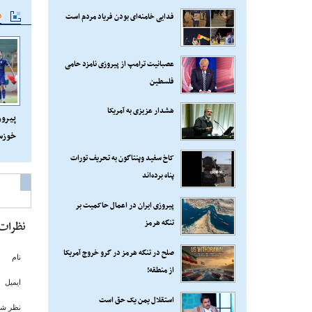
م
فدایی خامنه‌ای بودن فریاد مردم است
عصبانیت ترامپ از پیروزی نامزد حامی
فلسطین
هشدار عزیزی به آمریکا
پیروز
خوزس
تدارک
کاخ سفید وپنتاگون به تحریف تورات
پناه برده‌اند
پیروزی ایران در اعمال حاکمیت بر
تنگه هرمز
نظرات
صلح در تنگه هرمز در گرو خروج آمریکا
نام
از منطقه!
ایمیل
استقلال یمن یک حق است
نظر شم