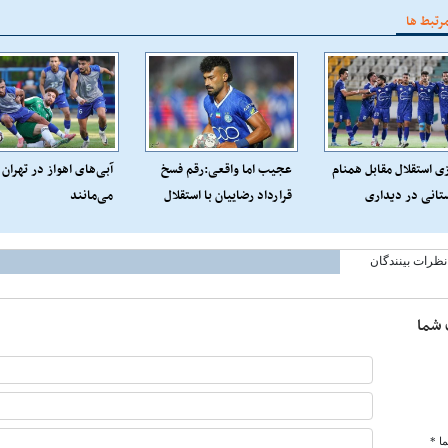
رتبط ها
ی استقلال مقابل همنام
عجیب اما واقعی:رقم فسخ
آبی‌های اهواز در تهران
تانی در دیداری
قرارداد رضاییان با استقلال
می‌مانند
اتی
فقط 100میلیون تومان!
نظرات بینندگان
 شما
ا *