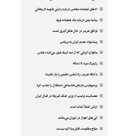
ادعای نماینده مجلس درباره ردزنی شهید لاریجانی
بیانیه یمن درباره یک عملیات ویژه
توافق هرمز در حال شکل‌گیری است
پیشنهاد جدید ایران به بریکس
ماهواره ایرانی که از سد ابرها عبور می‌کند+عکس
رازمرگ مرد 72 ساله
با تنگه هرمز، راه تنفس دشمن را باز نکنید!
پرسپولیس بازیکن شاه ماهی استقلال را جذب کرد
عصبانیت ترامپ از وزیر جنگ آمریکا در قبال ایران
ارتش کاملاً آماده است
آبی‌های اهواز در تهران می‌مانند
سلاح مقاومت قابل مذاکره نیست