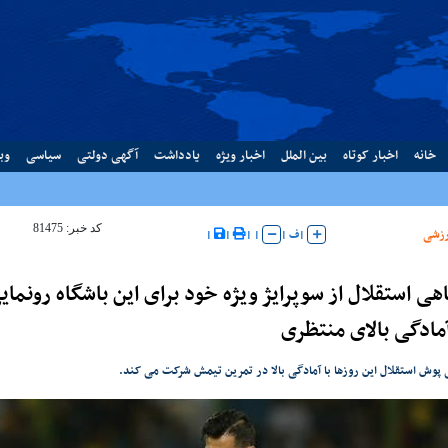
خانه
اخبار کوتاه
بین الملل
اخبار ویژه
یادداشت
آگهی دولتی
سیاسی
وب
کد خبر: 81475
زشی
|
ف
|
|
|
|
|
هی استقلال از سوپرایژ ویژه خود برای این باشگاه رونمای
آمادگی بالای منتظری
 پوش استقلال این روزها با آمادگی بالا در تمرین تیمش شرکت می کند.