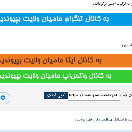
را به ترکیب اصلی برگرداند.
م نیوز
کپی لینک
ک کوتاه
ا
ب ها:
استقلال
،
منتظری
،
شفر
،
حامیان ولایت
،