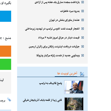
بازداشت مجدد سارق یک هفته پس از آزادی
بگیرد او 
بدرود مرد خاطرات
هشدار ماورای بنفش در تهران
انفجار قیمت نفت کابوس ترامپ در تهدید زیرساختی
منبع : جا
قیمت دینار در عراق امروز شنبه ۳ مرداد
جزئیات دریافت اینترنت رایگان برای زائران اربعین
ویدئویی جدید از شدت زلزله مرگبار ونزوئلا
آخرین توییت ها
لین
پاسخ قالیباف به ترامپ
قابی زیبا از قلعه بابک آذربایجان شرقی
برچس