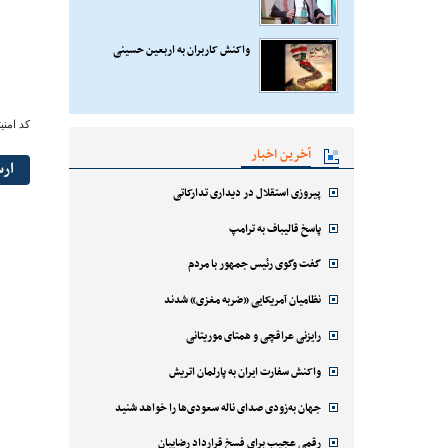
واکنش کاربران به اربعین حسینی
کد امنی
آخرین اخبار
ار
پیروزی استقلال در دیداری تدارکاتی
پاسخ قالیباف به ترامپ
گفت وگوی رئیس جمهور با مردم
نظامیان آمریکایی «ضربه مغزی» شدند
رایزنی عراقچی و همتای موریتانی
واکنش سفارت ایران به پارلمان اتریش
جهان به‌زودی صدای ناله سعودی‌ها را خواهد شنید
رقمی عجیب برای فسخ قرارداد رضاییان