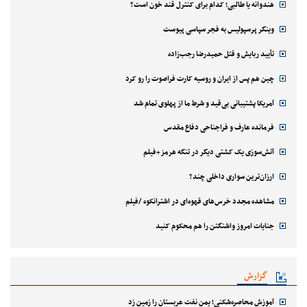
هندوانه یا طالبی؛ کدام‌ برای کنترل قند خون است؟
وینگر پرسپولیس به فجر سپاسی پیوست
تأیید ربایش و قتل حمیدرضا رجب‌زاده
چین هم پس از ایران و روسیه کارت فراصوت را رو کرد
آمریکا پشتیبانی بی‌قید و شرط ما از پهلوی تمام شد
فرمانده عارف و فراجناحی دفاع مقدس
آتش‌سوزی یک کشتی دیگر در تنگه هرمز+فیلم
ارزان‌ترین سواری داخلی چند؟
مشاهده مجدد خرس‌های قهوه‌ای در اشترانکوه /فیلم
جنایات امروز واشنگتن را هم محکوم کنید
گزارش
آموزش محاصره‌شکنی؛ یمن نفت عربستان را زمین زد