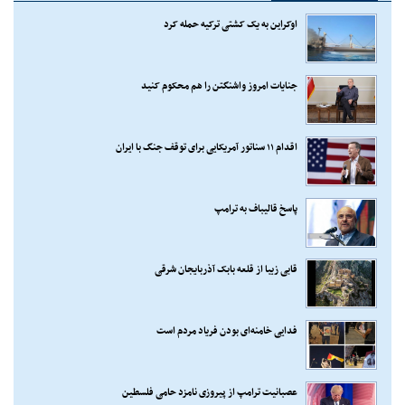
اوکراین به یک کشتی ترکیه حمله کرد
جنایات امروز واشنگتن را هم محکوم کنید
اقدام ۱۱ سناتور آمریکایی برای توقف جنگ با ایران
پاسخ قالیباف به ترامپ
قابی زیبا از قلعه بابک آذربایجان شرقی
فدایی خامنه‌ای بودن فریاد مردم است
عصبانیت ترامپ از پیروزی نامزد حامی فلسطین