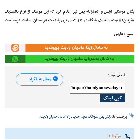
یگان موشکی ارتش و انصارالله یمن نیز اعلام کرد که این موشک از نوع بالستیک
«بُرکان2» بوده و به یک پایگاه در 40 کیلومتری پایتخت عربستان اصابت کرده است
منبع : فارس
لینک کوتاه
ارسال به تلگرام
کپی لینک
برچسب ها:
ارتش یمن
،
موشک های
،
جدید
،
راه است
،
حامیان ولایت
،
مرتبط ها