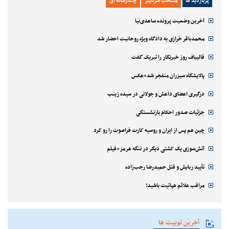
پربازدید ها
منتخب سردبیر
چندرسانه ای
آخرین وضعیت پرونده ساعدی‌نیا
محمدباقر خرازی به دادگاه ویژه روحانیت احضار شد
قالیباف روز خبرنگار را تبریک گفت
پالایشگاه سیزران منفجر شد+عکس
درگیری اعضای داعش و جولانی در سیده زینب
جزئیات صدور احکام بازنشستگی
چین هم پس از ایران و روسیه کارت فراصوت را رو کرد
آتش‌سوزی یک کشتی دیگر در تنگه هرمز+فیلم
تأیید ربایش و قتل حمیدرضا رجب‌زاده
مراقب علائم هپاتیت باشید!
آخرین توییت ها