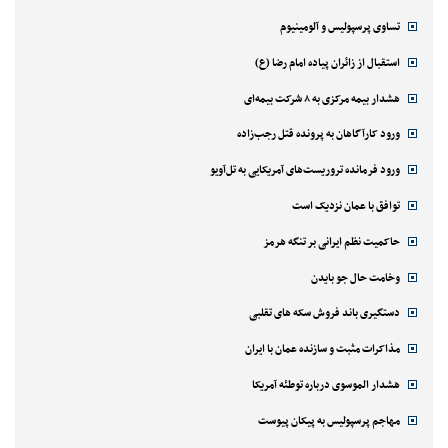
تساوی پرسپولیس و آلومینیوم
استقبال از زائران پیاده امام رضا (ع)
هشدار بیمه مرکزی به ۸ شرکت بیمه‌ای
ورود کارآگاهان به پرونده قتل رجب‌زاده
ورود فرمانده تروریست‌های آمریکایی به تل‌آویو
توافق با عمان نزدیک است
حاکمیت نظم ایرانی بر تنگه هرمز
وخامت حال جو بایدن
دستگیری باند فروش سکه های تقلبی
مذاکرات مثبت و سازنده عمان با ایران
هشدار الموسوی درباره توطئه آمریکا
مهاجم پرسپولیس به پیکان پیوست