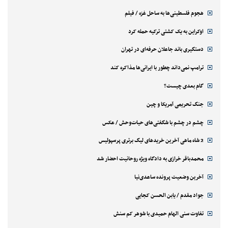
هجوم فلسطینی‌ها به ساحل غزه / فیلم
اوکراین به یک کشتی ترکیه حمله کرد
دستگیری باند جاعلان حرفه‌ای در تهران
ترامپ نمی‌داند چطور با ایرانی‌ها مذاکره کند
گام بعدی چیست؟
جنگ تحریمی آمریکا و چین
چشم در چشم با شگفتی‌های حیات‌وحش / عکس
2 شاه ماهی آخرین خریدهای لیگ برتری پرسپولیس
محمدباقر خرازی به دادگاه ویژه روحانیت احضار شد
آخرین وضعیت پرونده ساعدی‌نیا
جواد مقدم / یابن الحسن کجایی
تفاوت سنی الهام حمیدی با شوهر کم سنش