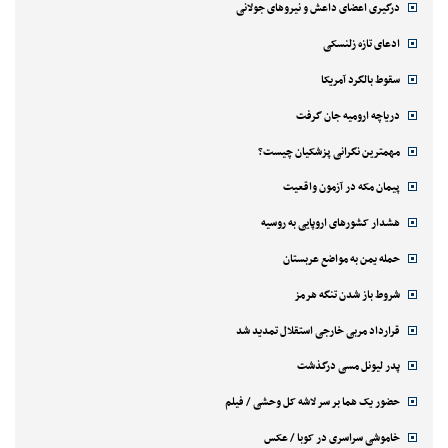
درگیری اعضای داعش و نیروهای جولانی
ادعای تازه زلنسکی
سقوط بالگرد آمریکا
دریاچه ارومیه جان گرفت
مهمترین نگرانی پزشکیان چیست؟
پیمان مکه در آزمون واقعیت
هشدار کشورهای اروپایی به روسیه
حمله یمن به مواضع عربستان
شروط باز شدن تنگه هرمز
قرارداد مربی خارجی استقلال تمدید شد
پدر لیونل مسی درگذشت
حضور یک هما بر سر لاشه‌ کل وحشی / فیلم
خاموشی سراسری در کوبا / عکس