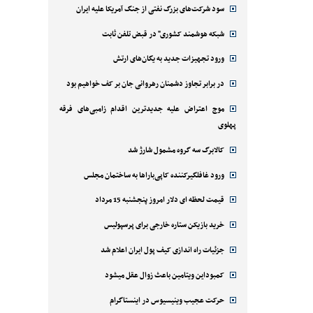
سود شرکت‌های بزرگ نفتی از جنگ آمریکا علیه ایران
شبکه هوشمند کشوری" در قبض تلفن ثابت
ورود تجهیزات جدید به یگان‌های ارتش
در برابر تجاوز دشمنان رهروانی جان بر کف خواهیم بود
موج اعتراض علیه جدیدترین اقدام زامبی‌های فرقه
پهلوی
کالابرگ سه گروه مشمول شارژ شد
ورود غافلگیرکننده کاپی‌باراها به ساختمان مجلس
قیمت لحظه ای دلار امروز پنجشنبه 15 مرداد
خرید بازیکن ستاره خارجی برای پرسپولیس
جزئیات راه اندازی کیف پول ایران اعلام شد
کمبوداین ویتامین باعث زوال عقل میشود
حرکت عجیب وینیسیوس در اینستاگرام