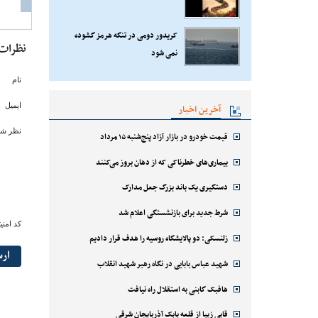
کریدور دومی در تنگه هرمز گشوده
نظرات
نمی شود
نام
ایمیل
آخرین اخبار
نظر شم
قیمت خودرو در بازار آزاد پنج‌شنبه ۱۵ مرداد
بیماری‌های خطرناکی که از دهان بروز می‌کنند
دستگیری یک باند بزرگ جعل مدارک
شرط جدید برای بازنشستگی اعلام شد
کد امنی
زلنسکی: دو پالایشگاه روسیه را هدف قرار دادیم
ار
شهید عباس بابایی در نگاه رهبر شهید انقلاب
هافبک گابنی به استقلال راه نیافت
قابی زیبا از قلعه بابک آذربایجان شرقی