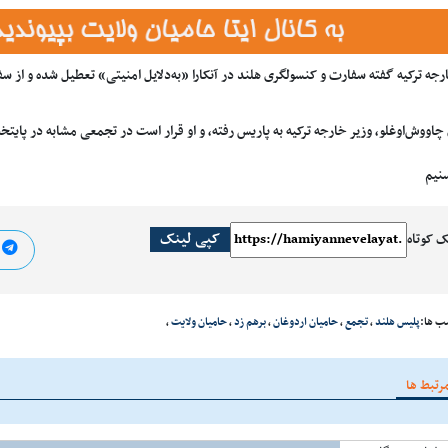
جه ترکیه گفته سفارت و کنسولگری هلند در آنکارا «به‌دلایل امنیتی» تعطیل شده و از سفیر
چاووش‌اوغلو، وزیر خارجه ترکیه به پاریس رفته، و او قرار است در تجمعی مشابه در پای
سنیم
کپی لینک
ک کوتاه
ا
ب ها:
پلیس هلند
،
تجمع
،
حامیان اردوغان
،
برهم زد
،
حامیان ولایت
،
رتبط ها