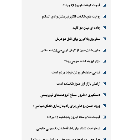
قیمت گوشت امروز 15 مرداد
روایت های شگفت انگیزقبرستان وادی السلام
جاده ای میان دواقلیم
سناریوی بلاگرزن برای قتل شوهرش
جاری شدن خون از گوش آرپی‌جی‌زن‌ها+ عکس
بازار ارز به کدام سو می‌رود؟
فدایی خامنه‌ای بودن فریاد مردم است
آرامش بازار ارز هنوز شکننده است
دستگیری ۸ شرور مسلح گروهک‌های تروریستی
ورود حسن روحانی برای رادیکال‌سازی فضای سیاسی؟
قیمت طلا و سکه امروز پنجشنبه 15 مرداد
درخواست تارتار برای اضافه شدن یک مربی خارجی
چرا بعضی در اوج نعمت و بعضی در نهایت حسرت‌اند؟