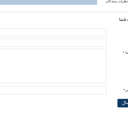
نظرات بینندگان
 شما
ا *
تی*
سال