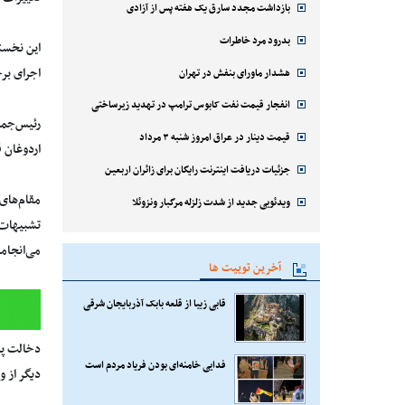
بازداشت مجدد سارق یک هفته پس از آزادی
بدرود مرد خاطرات
این نخستی
اجرای برخ
هشدار ماورای بنفش در تهران
انفجار قیمت نفت کابوس ترامپ در تهدید زیرساختی
رئیس‌جمه
قیمت دینار در عراق امروز شنبه ۳ مرداد
اردوغان ق
جزئیات دریافت اینترنت رایگان برای زائران اربعین
مقام‌های
ویدئویی جدید از شدت زلزله مرگبار ونزوئلا
تشبیهات 
می‌انجام
آخرین توییت ها
قابی زیبا از قلعه بابک آذربایجان شرقی
دخالت پل
فدایی خامنه‌ای بودن فریاد مردم است
دیگر از وز