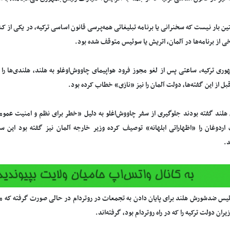
ن بار نیست که سخنرانی یا برنامه تبلیغاتی همه‌پرسی قانون اساسی ترکیه، در یکی از کش
ی از برنامه‌ها در آلمان، اتریش یا سوئیس متوقف شده بود.
وری ترکیه، ساعتی پس از لغو مجوز فرود هواپیمای چاووش‌اوغلو به هلند، هلندی‌ها را 
بل از این گفته‌ها، دولت آلمان را نیز «نازی» خطاب کرده بود.
 هلند گفته بودند جلوگیری از سفر چاووش‌اغلو به دلیل «خطر برای نظم و امنیت عم
اردوغان را «اظهاراتی ابلهانه» توصیف کرده وزیر خارجه آلمان نیز گفته بود این س
د.
یس ضدشورش هلند برای پایان دادن به تجمعات در روتردام در حالی صورت گرفته که مق
یران دولت ترکیه را که در راه روتردام بود، گرفته‌اند.