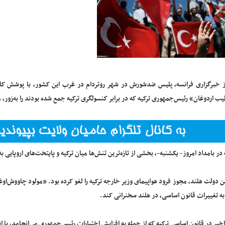
ز خبرگزاری فرانسه، پلیس ضدشورش در شهر روتردام در غرب این کشور، با پوشش کام
 اردوغان» رئیس‌جمهوری ترکیه که در برابر کنسولگری ترکیه جمع شده بودند را به‌زور، 
 در بامداد امروز- یکشنبه-، بخشی از تازه‌ترین تنش‌ها میان ترکیه و پایتخت‌های اروپایی ب
ن دولت هلند، مجوز فرود هواپیمای وزیر خارجه ترکیه را لغو کرده بود. «مولود چاووش‌ا
به تغییرات قانون اساسی، در هلند سخنرانی کند.
خیر در قانون اساسی ترکیه که از جمله به افزایش اختیارات رئیس‌جمهوری می‌انجامد، با انت