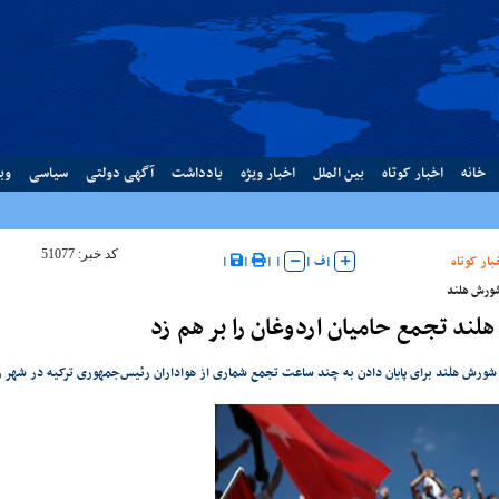
خانه
اخبار کوتاه
بین الملل
اخبار ویژه
یادداشت
آگهی دولتی
سیاسی
وب
کد خبر: 51077
بار کوتاه
|
ف
|
|
|
|
|
ورش هلند
لند تجمع حامیان اردوغان را بر هم زد
ورش هلند برای پایان دادن به چند ساعت تجمع شماری از هواداران رئیس‌جمهوری ترکیه در شهر ر