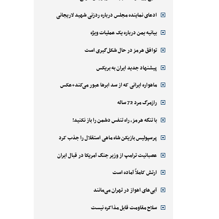
ادعای نماینده مجلس درباره ردزنی شهید لاریجانی
بیانیه یمن درباره یک عملیات ویژه
توافق هرمز در حال شکل‌گیری است
پیشنهاد جدید ایران به بریکس
ماهواره ایرانی که از سد ابرها عبور می‌کند+عکس
رازمرگ مرد 72 ساله
با تنگه هرمز، راه تنفس دشمن را باز نکنید!
پرسپولیس بازیکن شاه ماهی استقلال را جذب کرد
عصبانیت ترامپ از وزیر جنگ آمریکا در قبال ایران
ارتش کاملاً آماده است
آبی‌های اهواز در تهران می‌مانند
سلاح مقاومت قابل مذاکره نیست