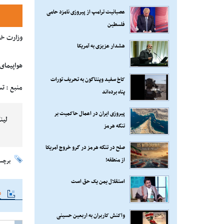
عصبانیت ترامپ از پیروزی نامزد حامی
فلسطین
وزارت خار
هشدار عزیزی به آمریکا
هواپیمای 
کاخ سفید وپنتاگون به تحریف تورات
منبع : ت
پناه برده‌اند
پیروزی ایران در اعمال حاکمیت بر
لین
تنگه هرمز
صلح در تنگه هرمز در گرو خروج آمریکا
از منطقه!
برچس
استقلال یمن یک حق است
م
واکنش کاربران به اربعین حسینی