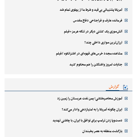
آمریکا پشتیبانی بی‌قید و شرط ما از پهلوی تمام شد
فرمانده عارف و فراجناحی دفاع مقدس
آتش‌سوزی یک کشتی دیگر در تنگه هرمز+فیلم
ارزان‌ترین سواری داخلی چند؟
مشاهده مجدد خرس‌های قهوه‌ای در اشترانکوه /فیلم
جنایات امروز واشنگتن را هم محکوم کنید
گزارش
آموزش محاصره‌شکنی؛ یمن نفت عربستان را زمین زد
ایران چگونه آمریکا را به امتیازدهی وادار می‌کند؟
دست‌وپا زدن ترامپ برای توافق با ایران، با چاشنی تهدید
بازگشت منطقه به عصر یخبندان