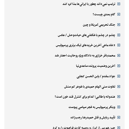
ترامپ نمی‌داند چطور با ایرانی‌ها مذاکره کند
گام بعدی چیست؟
جنگ تحریمی آمریکا و چین
چشم در چشم با شگفتی‌های حیات‌وحش / عکس
2 شاه ماهی آخرین خریدهای لیگ برتری پرسپولیس
محمدباقر خرازی به دادگاه ویژه روحانیت احضار شد
آخرین وضعیت پرونده ساعدی‌نیا
جواد مقدم / یابن الحسن کجایی
تفاوت سنی الهام حمیدی با شوهر کم سنش
هندوانه یا طالبی؛ کدام‌ برای کنترل قند خون است؟
وینگر پرسپولیس به فجر سپاسی پیوست
تأیید ربایش و قتل حمیدرضا رجب‌زاده
چین هم پس از ایران و روسیه کارت فراصوت را رو کرد