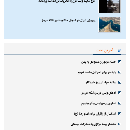
کاخ سفید وپنتاگون به تحریف تورات پناه برده‌اند
پیروزی ایران در اعمال حاکمیت بر تنگه هرمز
آخرین اخبار
حمله مزدوران سعودی به یمن
باید در برابر اسرائیل متحد شویم
بیانیه سپاه در روز خبرنگار
ادعای ونس درباره تنگه هرمز
تساوی پرسپولیس و آلومینیوم
استقبال از زائران پیاده امام رضا (ع)
هشدار بیمه مرکزی به ۸ شرکت بیمه‌ای