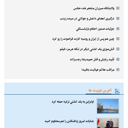
پالایشگاه سیزران منفجر شد+عکس
درگیری اعضای داعش و جولانی در سیده زینب
جزئیات صدور احکام بازنشستگی
چین هم پس از ایران و روسیه کارت فراصوت را رو کرد
آتش‌سوزی یک کشتی دیگر در تنگه هرمز+فیلم
تأیید ربایش و قتل حمیدرضا رجب‌زاده
مراقب علائم هپاتیت باشید!
آخرین توییت ها
اوکراین به یک کشتی ترکیه حمله کرد
جنایات امروز واشنگتن را هم محکوم کنید