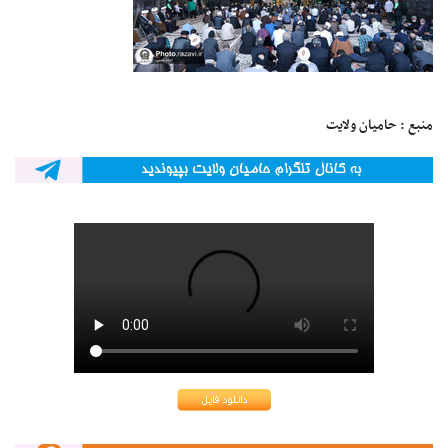
منبع : حامیان ولایت