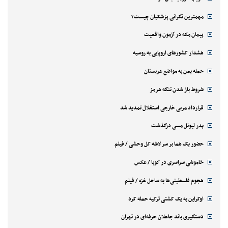
مهمترین نگرانی پزشکیان چیست؟
پیمان مکه در آزمون واقعیت
هشدار کشورهای اروپایی به روسیه
حمله یمن به مواضع عربستان
شروط باز شدن تنگه هرمز
قرارداد مربی خارجی استقلال تمدید شد
پدر لیونل مسی درگذشت
حضور یک هما بر سر لاشه‌ کل وحشی / فیلم
خاموشی سراسری در کوبا / عکس
هجوم فلسطینی‌ها به ساحل غزه / فیلم
اوکراین به یک کشتی ترکیه حمله کرد
دستگیری باند جاعلان حرفه‌ای در تهران