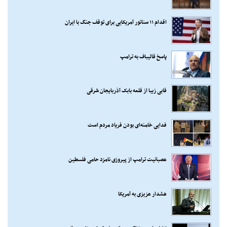
اقدام ۱۱ سناتور آمریکایی برای توقف جنگ با ایران
پاسخ قالیباف به ترامپ
قابی زیبا از قلعه بابک آذربایجان شرقی
فدایی خامنه‌ای بودن فریاد مردم است
عصبانیت ترامپ از پیروزی نامزد حامی فلسطین
هشدار عزیزی به آمریکا