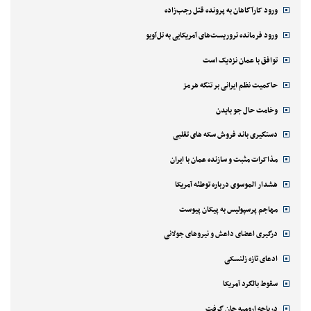
ورود کارآگاهان به پرونده قتل رجب‌زاده
ورود فرمانده تروریست‌های آمریکایی به تل‌آویو
توافق با عمان نزدیک است
حاکمیت نظم ایرانی بر تنگه هرمز
وخامت حال جو بایدن
دستگیری باند فروش سکه های تقلبی
مذاکرات مثبت و سازنده عمان با ایران
هشدار الموسوی درباره توطئه آمریکا
مهاجم پرسپولیس به پیکان پیوست
درگیری اعضای داعش و نیروهای جولانی
ادعای تازه زلنسکی
سقوط بالگرد آمریکا
دریاچه ارومیه جان گرفت