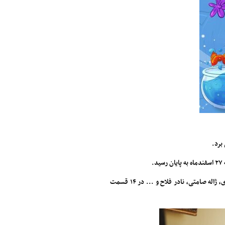
.
«زیرخاکی ۳» به کارگردانی جلیل سامان و تهیه کنندگی رضا نصیری نیا و با بازی پژمان جمشیدی، ژاله صامتی، نادر فلاح و ... در ۱۴ قسمت