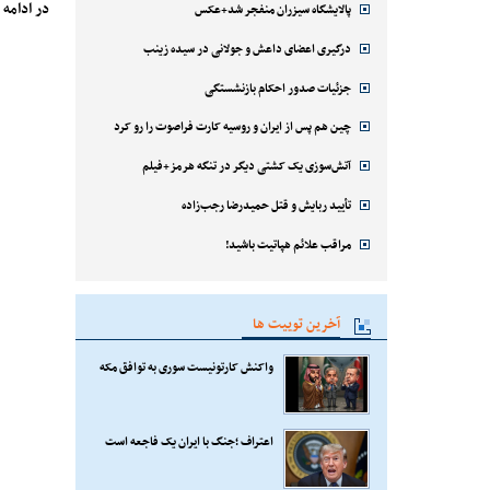
در ادامه این گزارش 
پالایشگاه سیزران منفجر شد+عکس
درگیری اعضای داعش و جولانی در سیده زینب
جزئیات صدور احکام بازنشستگی
چین هم پس از ایران و روسیه کارت فراصوت را رو کرد
آتش‌سوزی یک کشتی دیگر در تنگه هرمز+فیلم
تأیید ربایش و قتل حمیدرضا رجب‌زاده
مراقب علائم هپاتیت باشید!
آخرین توییت ها
واکنش کارتونیست سوری به توافق مکه
اعتراف ؛جنگ با ایران یک فاجعه است