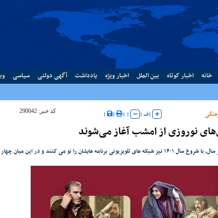
خانه
اخبار کوتاه
بین الملل
اخبار ویژه
یادداشت
آگهی دولتی
سیاسی
وب
کد خبر: 290042
هنگی
|
ف
|
|
|
|
|
های نوروزی از امشب آغاز می‌شوند
ویزیونی برنامه هایشان را نو می کنند و در این میان چهار سریال نوروزی برای پخش انتخاب شده اند.