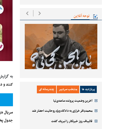
نوحه آنلاین
به گزارش
کنند و د
پربازدید ها
منتخب سردبیر
چندرسانه ای
آخرین وضعیت پرونده ساعدی‌نیا
محمدباقر خرازی به دادگاه ویژه روحانیت احضار شد
جدول پخش نوروزی ۰۱
قالیباف روز خبرنگار را تبریک گفت