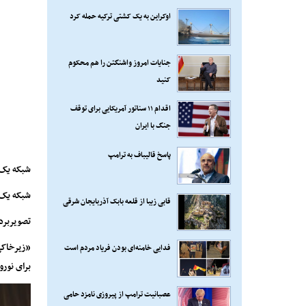
اوکراین به یک کشتی ترکیه حمله کرد
جنایات امروز واشنگتن را هم محکوم
کنید
اقدام ۱۱ سناتور آمریکایی برای توقف
جنگ با ایران
پاسخ قالیباف به ترامپ
شبکه یک/
شبکه یک سیما، فص
قابی زیبا از قلعه بابک آذربایجان شرقی
تصویربرداری
فدایی خامنه‌ای بودن فریاد مردم است
برای نوروز ۱۴۰۱ پخش می 
عصبانیت ترامپ از پیروزی نامزد حامی