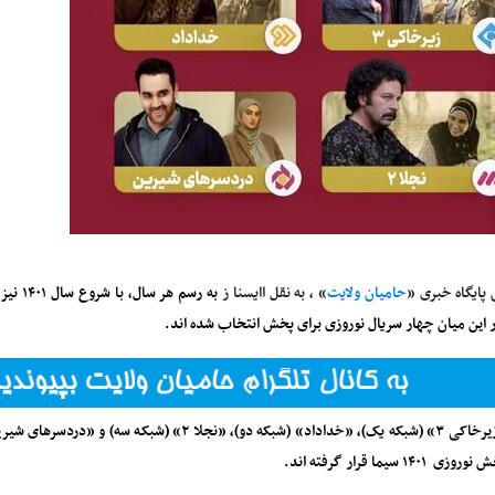
 پایگاه خبری «
حامیان ولایت
» ، به نقل اایسنا ز
به رسم 
ر این میان چهار سریال نوروزی برای پخش انتخاب شده اند.
سریال «زیرخاکی ۳» (شبکه یک)، «خداداد» (شبکه دو)، «ن
۱۴ سیما قرار گرفته اند.