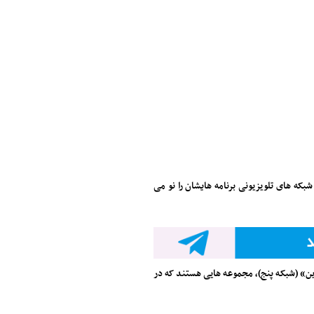
هر سال، با شروع سال ۱۴۰۱ نیز شبکه های تلویزیونی برنامه هایشان را نو می
جلا ۲» (شبکه سه) و «دردسرهای شیرین» (شبکه پنج)، مجموعه هایی هستند که در