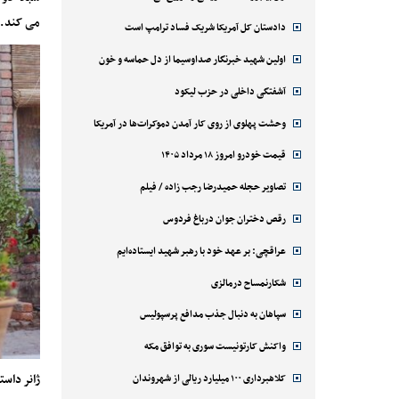
می کند. س
دادستان کل آمریکا شریک فساد ترامپ است
اولین شهید خبرنگار صداوسیما از دل حماسه و خون
آشفتگی داخلی در حزب لیکود
وحشت پهلوی از روی کار آمدن دموکرات‌ها در آمریکا
قیمت خودرو امروز ۱۸ مرداد ۱۴۰۵
تصاویر حجله حمیدرضا رجب زاده / فیلم
رقص دختران جوان درباغ فردوس
عراقچی: بر عهد خود با رهبر شهید ایستاده‌ایم
شکارنمساح درمالزی
سپاهان به دنبال جذب مدافع پرسپولیس
واکنش کارتونیست سوری به توافق مکه
کلاهبرداری ۱۰۰ میلیارد ریالی از شهروندان
ژانر داست