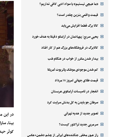
«ما هیچی نیستیم» یا سواد ادبی کافی نداریم؟
قیمت واقعی بنزین چقدر است؟
کالا برگ قطعا افزایش می‌یابد
یحیی سریع: پهپادمان در آرامکو دقیقا به هدف خورد
کالابرگ در فروشگاه‌های بزرگ هم از کار افتاد
بیدار شدن مکرر از خواب در هنگام شب
کم شدن موجودی موشک پاتریوت آمریکا
قیمت طلای جهانی امروز ۱۸ مرداد
انفجار در تاسیسات آرامکوی عربستان
سرطان جو بایدن به کل بدنش سرایت کرد
تصویر جدید از هدیه تهرانی
در این م
بینا، سا
سرمربی جدید تراکتور کیست؟
کوثر حید
راز عبور مخفی جنگنده‌های ایرانی از چشم دشمن+عکس