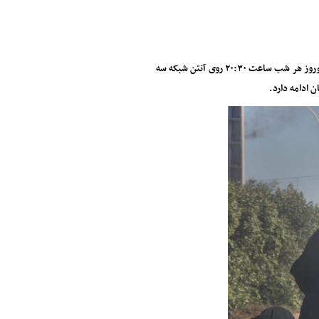
فصل دوم سریال «نجلا» به کارگردانی خیرالله تقیانی پور و به تهیه‌کنندگی سعید سعدی در ایام نوروز هر شب ساعت ۲۰:۳۰ روی آنتن شبکه سه