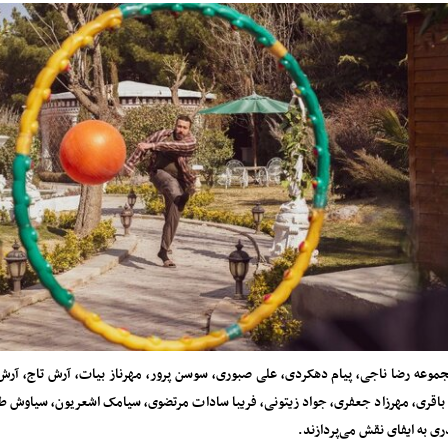
جموعه رضا ناجی، پیام دهکردی، علی صبوری، سوسن پرور، مهرناز بیات، آرش تاج، آر
را باقری، مهرزاد جعفری، جواد زیتونی، فریبا سادات مرتضوی، سیامک اشعریون، سیاوش 
ری به ایفای نقش می‌پردازند.