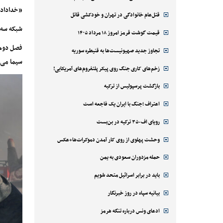
«خداداد»
قتل‌‌عام خانوادگی در تهران و خودکشی قاتل
شبکه سه/ن
قیمت گوشت قرمز امروز ۱۸ مرداد ۱۴۰۵
تجاوز جدید صهیونیست‌ها به قنیطره سوریه
سیما می رود. پخش این سریال ۴۰
زخم‌های کاری جنگ روی پیکر پلتفروم‌های آمریکایی!
بازگشت پرسپولیس از ترکیه
اعتراف ؛جنگ با ایران یک فاجعه است
رویای اف-۳۵ ترکیه در بن‌بست
وحشت پهلوی از روی کار آمدن دموکرات‌ها+عکس
حمله مزدوران سعودی به یمن
باید در برابر اسرائیل متحد شویم
بیانیه سپاه در روز خبرنگار
ادعای ونس درباره تنگه هرمز