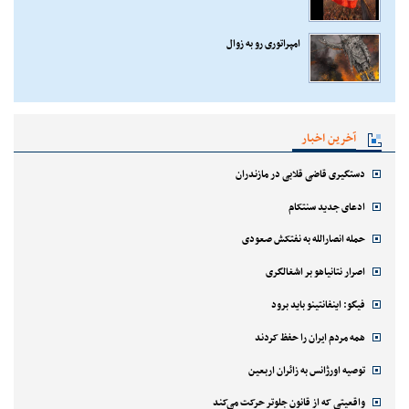
امپراتوری رو به زوال
آخرین اخبار
دستگیری قاضی قلابی در مازندران
ادعای جدید سنتکام
حمله انصارالله به نفتکش صعودی
اصرار نتانیاهو بر اشغالگری
فیگو: اینفانتینو باید برود
همه مردم ایران را حفظ کردند
توصیه اورژانس به زائران اربعین
واقعیتی که از قانون جلوتر حرکت می‌کند