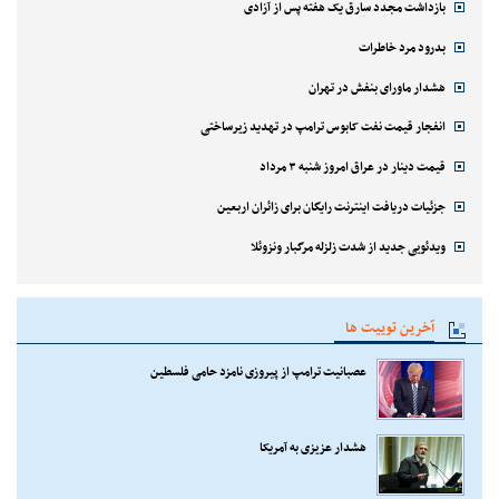
بازداشت مجدد سارق یک هفته پس از آزادی
بدرود مرد خاطرات
هشدار ماورای بنفش در تهران
انفجار قیمت نفت کابوس ترامپ در تهدید زیرساختی
قیمت دینار در عراق امروز شنبه ۳ مرداد
جزئیات دریافت اینترنت رایگان برای زائران اربعین
ویدئویی جدید از شدت زلزله مرگبار ونزوئلا
آخرین توییت ها
عصبانیت ترامپ از پیروزی نامزد حامی فلسطین
هشدار عزیزی به آمریکا