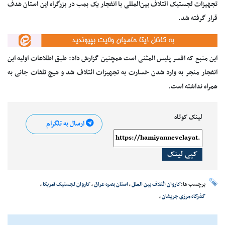
تجهیزات لجستیک ائتلاف بین‌المللی با انفجار یک بمب در بزرگراه این استان هدف
قرار گرفته شد.
این منبع که افسر پلیس المثنی است همچنین گزارش داد: طبق اطلاعات اولیه این
انفجار منجر به وارد شدن خسارت به تجهیزات ائتلاف شد و هیچ تلفات جانی به
همراه نداشته است.
لینک کوتاه
ارسال به تلگرام
کپی لینک
برچسب ها:
کاروان ائتلاف بین الملل
،
استان بصره عراق
،
کاروان لجستیک آمریکا
،
گذرگاه مرزی جریشان
،