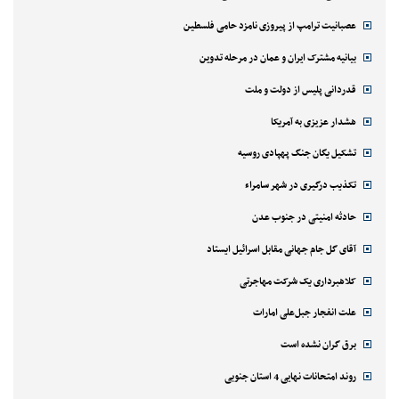
عصبانیت ترامپ از پیروزی نامزد حامی فلسطین
بیانیه مشترک ایران و عمان در مرحله تدوین
قدردانی پلیس از دولت و ملت
هشدار عزیزی به آمریکا
تشکیل یگان جنگ پهپادی روسیه
تکذیب درگیری در شهر سامراء
حادثه امنیتی در جنوب عدن
آقای گل جام جهانی مقابل اسرائیل ایستاد
کلاهبرداری یک شرکت مهاجرتی
علت انفجار جبل‌علی امارات
برق گران نشده است
روند امتحانات نهایی 4 استان جنوبی