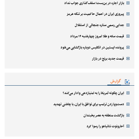
بازار اجاره در بن‌بست؛ سقف‌گذاری جواب نداد
پیروزی ایران در اعمال حاکمیت بر تنگه هرمز
جدایی رسمی ستاره جنجالی از استقلال
قیمت سکه و طلا امروز چهارشنبه ۱۴ مرداد
پرونده اپستین در انگلیس دوباره بازگشایی می‌شود
قیمت جدید برنج در بازار
گزارش
ایران چگونه آمریکا را به امتیازدهی وادار می‌کند؟
دست‌وپا زدن ترامپ برای توافق با ایران، با چاشنی تهدید
بازگشت منطقه به عصر یخبندان
آحارونوت نتانیاهو را رسوا کرد