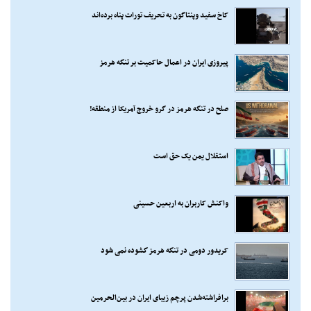
کاخ سفید وپنتاگون به تحریف تورات پناه برده‌اند
پیروزی ایران در اعمال حاکمیت بر تنگه هرمز
صلح در تنگه هرمز در گرو خروج آمریکا از منطقه!
استقلال یمن یک حق است
واکنش کاربران به اربعین حسینی
کریدور دومی در تنگه هرمز گشوده نمی شود
برافراشته‌شدن پرچم زیبای ایران در بین‌الحرمین