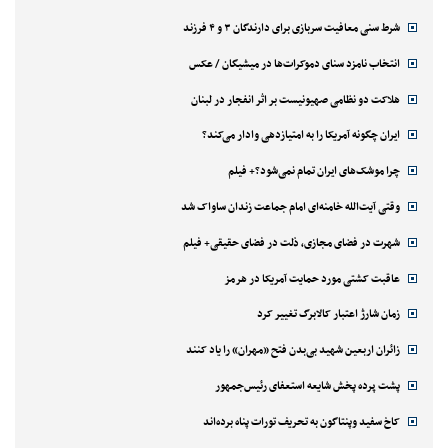
شرط سنی معافیت سربازی برای دارندگان ۳ و ۴ فرزند
انتخاب نامزد سنای دموکرات‌ها در میشیگان / عکس
هلاکت دو نظامی صهیونیست بر اثر انفجار در لبنان
ایران چگونه آمریکا را به امتیازدهی وادار می‌کند؟
چرا موشک‌های ایران تمام نمی‌شود؟+ فیلم
وقتی آیت‌الله خامنه‌ای امام جماعت زندان ساواک شد
شهرت در فضای مجازی، ذلت در فضای حقیقی+ فیلم
عاقبت کشتی مورد حمایت آمریکا در هرمز
زمان شارژ اعتبار کالابرگ تغییر کرد
زائران اربعین شهید بی‌بدن فتح «مهران» را یاد کنند
پشت پرده پخش شایعه استعفای رئیس‌جمهور
کاخ سفید وپنتاگون به تحریف تورات پناه برده‌اند