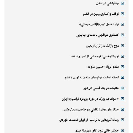
چاقوکشی در لندن
توقف واگذاری زمین در قشم
تولید فصل دوم «آژانس دوستی»
گفتگوی عراقچی با همتای ایتالیایی
موج بازگشت زائران اربعین
آمریکا مدعی لغو بخشی از تحریم‌ها شد
سلام کربلا ؛ حسین ستوده
لحظه اصابت هواپیمای هندی به زمین / فیلم
عالیشاه در یک قدمی گل‌گهر
۲ سوتفاهم بزرگ در مورد رویکرد ترامپ به ایران
جنگل‌های یونان؛ نقاشیِ سوخته‌ی زمین / عکس
رسانه آمریکایی به ترامپ: از ایران شکست خوردی
جایتان خالی نبود آقای شهید!/ فیلم