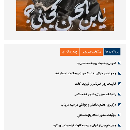
پربازدید ها
منتخب سردبیر
چندرسانه ای
آخرین وضعیت پرونده ساعدی‌نیا
محمدباقر خرازی به دادگاه ویژه روحانیت احضار شد
قالیباف روز خبرنگار را تبریک گفت
پالایشگاه سیزران منفجر شد+عکس
درگیری اعضای داعش و جولانی در سیده زینب
جزئیات صدور احکام بازنشستگی
چین هم پس از ایران و روسیه کارت فراصوت را رو کرد