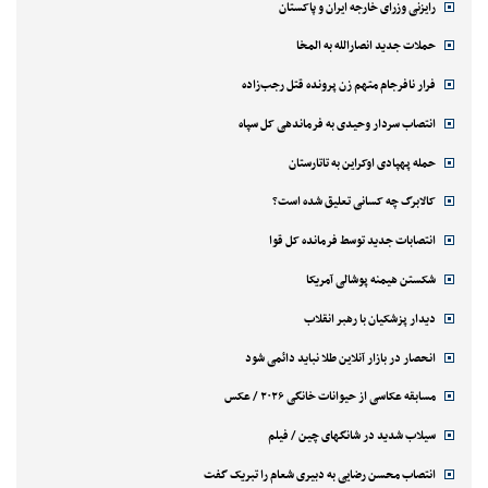
رایزنی وزرای خارجه ایران و پاکستان
حملات جدید انصارالله به المخا
فرار نافرجام متهم زن پرونده قتل رجب‌زاده
انتصاب سردار وحیدی به فرماندهی کل سپاه
حمله پهپادی اوکراین به تاتارستان
کالابرگ چه کسانی تعلیق شده است؟
انتصابات جدید توسط فرمانده کل قوا
شکستن هیمنه پوشالی آمریکا
دیدار پزشکیان با رهبر انقلاب
انحصار در بازار آنلاین طلا نباید دائمی شود
مسابقه عکاسی از حیوانات خانگی ۲۰۲۶ / عکس
سیلاب شدید در شانگهای چین / فیلم
انتصاب محسن رضایی به دبیری شعام را تبریک گفت