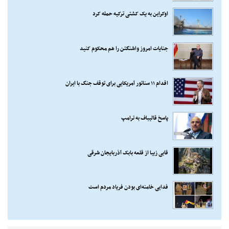
اوکراین به یک کشتی ترکیه حمله کرد
جنایات امروز واشنگتن را هم محکوم کنید
اقدام ۱۱ سناتور آمریکایی برای توقف جنگ با ایران
پاسخ قالیباف به ترامپ
قابی زیبا از قلعه بابک آذربایجان شرقی
فدایی خامنه‌ای بودن فریاد مردم است