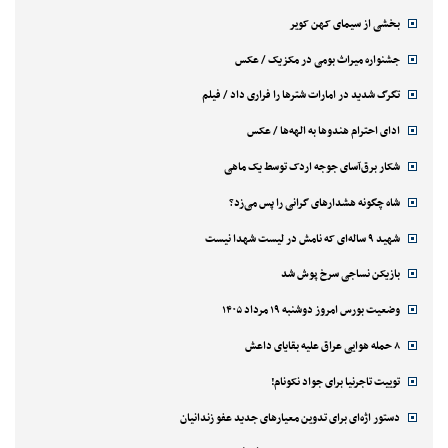
بخشی از سیمای کهن کویر
جشنواره میراث بومی در مکزیک / عکس
تگرگ شدید در امارات شترها را فراری داد / فیلم
ادای احترام هندوها به الهه‌ها / عکس
شکار برق‌آسای جوجه اردک توسط یک ماهی
شاه چگونه هشدارهای گرانی را پس می‌زد؟
شهید ۹ ساله‌ای که نامش در لیست شهدا نیست
بازیکن نساجی سرخ پوش شد
وضعیت بورس امروز دوشنبه ۱۹ مرداد ۱۴۰۵
۸ حمله هوایی عراق علیه بقایای داعش
توییت تاجرنیا برای جواد نکونام!
دستور اژه‌ای برای تدوین معیارهای جدید عفو زندانیان