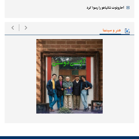
آحارونوت نتانیاهو را رسوا کرد
هنر و سینما