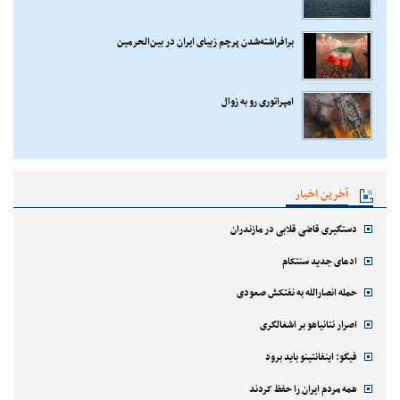
برافراشته‌شدن پرچم زیبای ایران در بین‌الحرمین
امپراتوری رو به زوال
آخرین اخبار
دستگیری قاضی قلابی در مازندران
ادعای جدید سنتکام
حمله انصارالله به نفتکش صعودی
اصرار نتانیاهو بر اشغالگری
فیگو: اینفانتینو باید برود
همه مردم ایران را حفظ کردند