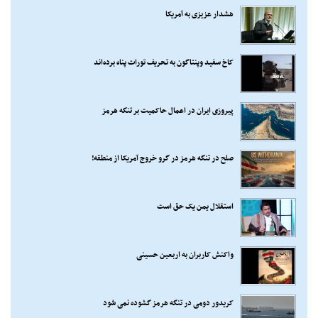
هشدار عزیزی به آمریکا
کاخ سفید وپنتاگون به تحریف تورات پناه برده‌اند
پیروزی ایران در اعمال حاکمیت بر تنگه هرمز
صلح در تنگه هرمز در گرو خروج آمریکا از منطقه!
استقلال یمن یک حق است
واکنش کاربران به اربعین حسینی
کریدور دومی در تنگه هرمز گشوده نمی شود