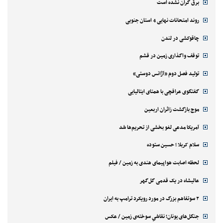
برق گران نشده است
روند امتحانات نهایی 4 استان جنوبی
چاقوکشی در لندن
توقف واگذاری زمین در قشم
تولید فصل دوم «آژانس دوستی»
گفتگوی عراقچی با همتای ایتالیایی
موج بازگشت زائران اربعین
آمریکا مدعی لغو بخشی از تحریم‌ها شد
سلام کربلا ؛ حسین ستوده
لحظه اصابت هواپیمای هندی به زمین / فیلم
عالیشاه در یک قدمی گل‌گهر
۲ سوتفاهم بزرگ در مورد رویکرد ترامپ به ایران
جنگل‌های یونان؛ نقاشیِ سوخته‌ی زمین / عکس