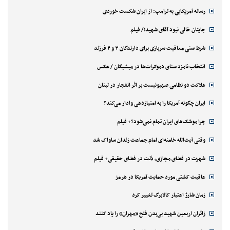
رسانه آمریکایی به ترامپ: از ایران شکست خوردی
جایتان خالی نبود آقای شهید!/ فیلم
شرط سنی معافیت سربازی برای دارندگان ۳ و ۴ فرزند
انتخاب نامزد سنای دموکرات‌ها در میشیگان / عکس
هلاکت دو نظامی صهیونیست بر اثر انفجار در لبنان
ایران چگونه آمریکا را به امتیازدهی وادار می‌کند؟
چرا موشک‌های ایران تمام نمی‌شود؟+ فیلم
وقتی آیت‌الله خامنه‌ای امام جماعت زندان ساواک شد
شهرت در فضای مجازی، ذلت در فضای حقیقی+ فیلم
عاقبت کشتی مورد حمایت آمریکا در هرمز
زمان شارژ اعتبار کالابرگ تغییر کرد
زائران اربعین شهید بی‌بدن فتح «مهران» را یاد کنند