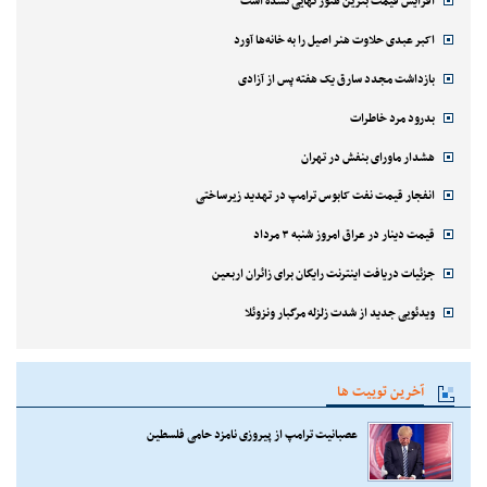
افزایش قیمت بنزین هنوز نهایی نشده است
اکبر عبدی حلاوت هنر اصیل را به خانه‌ها آورد
بازداشت مجدد سارق یک هفته پس از آزادی
بدرود مرد خاطرات
هشدار ماورای بنفش در تهران
انفجار قیمت نفت کابوس ترامپ در تهدید زیرساختی
قیمت دینار در عراق امروز شنبه ۳ مرداد
جزئیات دریافت اینترنت رایگان برای زائران اربعین
ویدئویی جدید از شدت زلزله مرگبار ونزوئلا
آخرین توییت ها
عصبانیت ترامپ از پیروزی نامزد حامی فلسطین