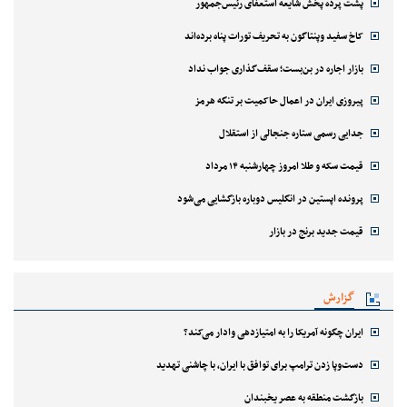
پشت پرده پخش شایعه استعفای رئیس‌جمهور
کاخ سفید وپنتاگون به تحریف تورات پناه برده‌اند
بازار اجاره در بن‌بست؛ سقف‌گذاری جواب نداد
پیروزی ایران در اعمال حاکمیت بر تنگه هرمز
جدایی رسمی ستاره جنجالی از استقلال
قیمت سکه و طلا امروز چهارشنبه ۱۴ مرداد
پرونده اپستین در انگلیس دوباره بازگشایی می‌شود
قیمت جدید برنج در بازار
گزارش
ایران چگونه آمریکا را به امتیازدهی وادار می‌کند؟
دست‌وپا زدن ترامپ برای توافق با ایران، با چاشنی تهدید
بازگشت منطقه به عصر یخبندان