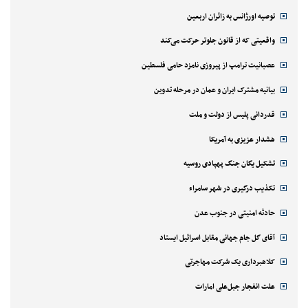
توصیه اورژانس به زائران اربعین
واقعیتی که از قانون جلوتر حرکت می‌کند
عصبانیت ترامپ از پیروزی نامزد حامی فلسطین
بیانیه مشترک ایران و عمان در مرحله تدوین
قدردانی پلیس از دولت و ملت
هشدار عزیزی به آمریکا
تشکیل یگان جنگ پهپادی روسیه
تکذیب درگیری در شهر سامراء
حادثه امنیتی در جنوب عدن
آقای گل جام جهانی مقابل اسرائیل ایستاد
کلاهبرداری یک شرکت مهاجرتی
علت انفجار جبل‌علی امارات