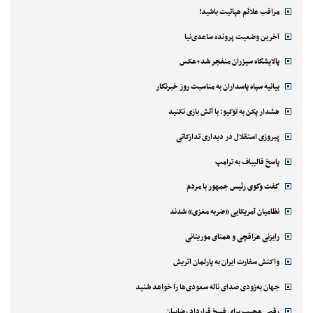
مراقب علائم هپاتیت باشید!
آخرین وضعیت پرونده ساعدی‌نیا
پالایشگاه سیزران منفجر شد+عکس
بیانیه سپاه پاسداران به مناسبت روز خبرنگار
هشدار پکن به توکیو: با آتش بازی نکنید
پیروزی استقلال در دیداری تدارکاتی
پاسخ قالیباف به ترامپ
گفت وگوی رئیس جمهور با مردم
نظامیان آمریکایی «ضربه مغزی» شدند
رایزنی عراقچی و همتای موریتانی
واکنش سفارت ایران به پارلمان اتریش
جهان به‌زودی صدای ناله سعودی‌ها را خواهد شنید
رقمی عجیب برای فسخ قرارداد رضاییان