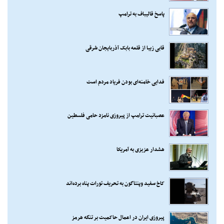
پاسخ قالیباف به ترامپ
قابی زیبا از قلعه بابک آذربایجان شرقی
فدایی خامنه‌ای بودن فریاد مردم است
عصبانیت ترامپ از پیروزی نامزد حامی فلسطین
هشدار عزیزی به آمریکا
کاخ سفید وپنتاگون به تحریف تورات پناه برده‌اند
پیروزی ایران در اعمال حاکمیت بر تنگه هرمز