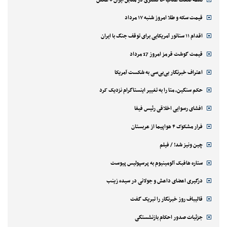
قیمت سکه و طلا امروز شنبه ۱۷ مرداد
اقدام ۱۱ سناتور آمریکایی برای توقف جنگ با ایران
قیمت گوشت قرمز امروز 17 مرداد
اعتراف خبرنگار بی‌بی‌سی به شکست آمریکا
حکم سنگین، متا را به تغییر اینستاگرام نزدیک کرد
افشای رسوایی اخلاقی رئیس فیفا
فرار مشکوک ۴ هواپیما از عربستان
چین ونیز شد! / فیلم
ستاره هافبک آلومینیوم به پرسپولیس پیوست
درگیری اعضای داعش و جولانی در سیده زینب
قالیباف روز خبرنگار را تبریک گفت
جزئیات صدور احکام بازنشستگی