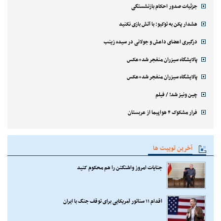
جزئیات صدور احکام بازنشستگی
هشدار پکن به توکیو: با آتش بازی نکنید
درگیری اعضای داعش و جولانی در سیده زینب
پالایشگاه سیزران منفجر شد+عکس
پالایشگاه سیزران منفجر شد+عکس
چین ونیز شد! / فیلم
فرار مشکوک ۴ هواپیما از عربستان
آخرین توییت ها
جنایات امروز واشنگتن را هم محکوم کنید
اقدام ۱۱ سناتور آمریکایی برای توقف جنگ با ایران