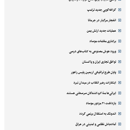
گزافه‌گویی جدید ترامپ
انفجار مرگبار در جرمانا
عملیات جدید ارتش یمن
برکناری مقامات موساد
ورود هوش مصنوعی به کتاب‌های درسی
توافق تجاری ایران و پاکستان
پایان طرح ترافیکی اربعین پلیس راهور
ابتکارات رهبر انقلاب در میدان نبرد
ایرانی‌ها مذاکره‌کنندگان سرسختی هستند
بازداشت ۲۱ مزدور موساد
اندونگ به استقلال برنمی گردد
آماده‌باش نظامی و امنیتی در عراق