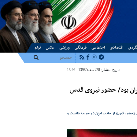
درباره ما
تماس با ما
پیوندها
گردی
اقتصادی
اجتماعی
فرهنگی
ورزشی
عکس
فیلم
تاریخ انتشار: 28/اسفند/1398 - 13:46
یران بود/ حضور نیروی قدس
م «حضور قوی» از جانب ایران در سوریه دانست و