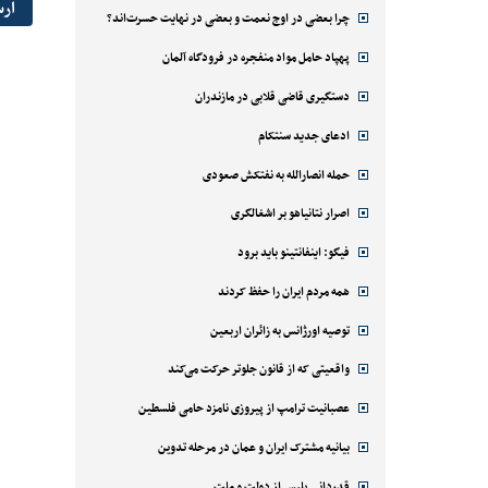
ار
چرا بعضی در اوج نعمت و بعضی در نهایت حسرت‌اند؟
پهپاد حامل مواد منفجره در فرودگاه آلمان
دستگیری قاضی قلابی در مازندران
ادعای جدید سنتکام
حمله انصارالله به نفتکش صعودی
اصرار نتانیاهو بر اشغالگری
فیگو: اینفانتینو باید برود
همه مردم ایران را حفظ کردند
توصیه اورژانس به زائران اربعین
واقعیتی که از قانون جلوتر حرکت می‌کند
عصبانیت ترامپ از پیروزی نامزد حامی فلسطین
بیانیه مشترک ایران و عمان در مرحله تدوین
قدردانی پلیس از دولت و ملت