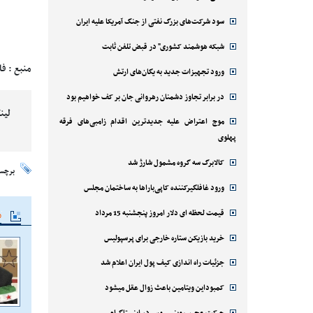
سود شرکت‌های بزرگ نفتی از جنگ آمریکا علیه ایران
شبکه هوشمند کشوری" در قبض تلفن ثابت
منبع : ف
ورود تجهیزات جدید به یگان‌های ارتش
در برابر تجاوز دشمنان رهروانی جان بر کف خواهیم بود
لین
موج اعتراض علیه جدیدترین اقدام زامبی‌های فرقه
پهلوی
کالابرگ سه گروه مشمول شارژ شد
برچس
ورود غافلگیرکننده کاپی‌باراها به ساختمان مجلس
قیمت لحظه ای دلار امروز پنجشنبه 15 مرداد
م
خرید بازیکن ستاره خارجی برای پرسپولیس
جزئیات راه اندازی کیف پول ایران اعلام شد
کمبوداین ویتامین باعث زوال عقل میشود
حرکت عجیب وینیسیوس در اینستاگرام