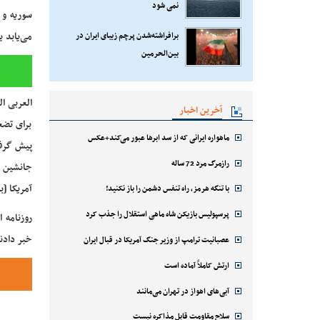
نمی شود
سوریه و 
می‌یابد ی
برافراشته‌شدن پرچم زیبای ایران در
بین‌الحرمین
العربی ا
آخرین اخبار
برای تضع
ماهواره ایرانی که از سد ابرها عبور می‌کند+عکس
پیش گرفت
رازمرگ مرد 72 ساله
جانشین [
آمریکا [ب
با تنگه هرمز، راه تنفس دشمن را باز نکنید!
پرسپولیس بازیکن شاه ماهی استقلال را جذب کرد
روزنامه 
خبر دادن
عصبانیت ترامپ از وزیر جنگ آمریکا در قبال ایران
ارتش کاملاً آماده است
آبی‌های اهواز در تهران می‌مانند
سلاح مقاومت قابل مذاکره نیست