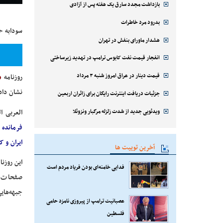
بازداشت مجدد سارق یک هفته پس از آزادی
بدرود مرد خاطرات
سودابه ح
هشدار ماورای بنفش در تهران
انفجار قیمت نفت کابوس ترامپ در تهدید زیرساختی
قیمت دینار در عراق امروز شنبه ۳ مرداد
روزنامه
«
نشان داد
جزئیات دریافت اینترنت رایگان برای زائران اربعین
ویدئویی جدید از شدت زلزله مرگبار ونزوئلا
العربی ا
فرمانده 
ایران و 
آخرین توییت ها
این روزنا
فدایی خامنه‌ای بودن فریاد مردم است
صفحات مو
جبهه‌های
عصبانیت ترامپ از پیروزی نامزد حامی
فلسطین