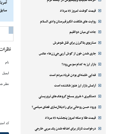
آمریک
سابق،
قیمت گوشت امروز 15 مرداد
پرده 
روایت های شگفت انگیزقبرستان وادی السلام
علیه 
جاده ای میان دواقلیم
سناریوی بلاگرزن برای قتل شوهرش
نظرات
جاری شدن خون از گوش آرپی‌جی‌زن‌ها+ عکس
نام
بازار ارز به کدام سو می‌رود؟
ایمیل
فدایی خامنه‌ای بودن فریاد مردم است
نظر شم
آرامش بازار ارز هنوز شکننده است
دستگیری ۸ شرور مسلح گروهک‌های تروریستی
ورود حسن روحانی برای رادیکال‌سازی فضای سیاسی؟
قیمت طلا و سکه امروز پنجشنبه 15 مرداد
کد امنی
درخواست تارتار برای اضافه شدن یک مربی خارجی