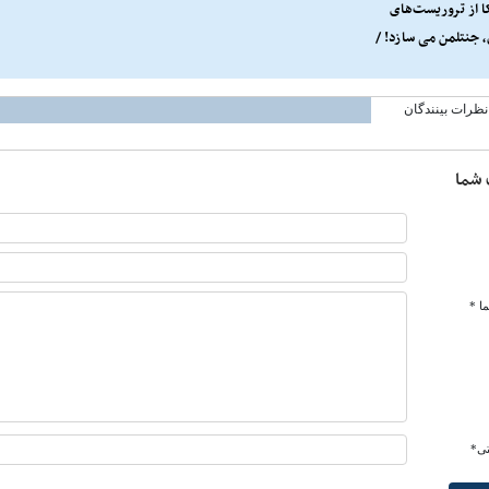
ا از تروریست‌های
 جنتلمن می سازد! /
از قمار جدید آمریکا
حزب‌الله لبنان
نظرات بینندگان
 شما
ا *
تی*