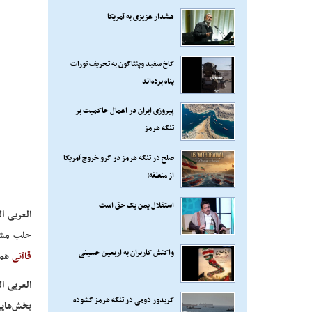
هشدار عزیزی به آمریکا
کاخ سفید وپنتاگون به تحریف تورات
پناه برده‌اند
پیروزی ایران در اعمال حاکمیت بر
تنگه هرمز
صلح در تنگه هرمز در گرو خروج آمریکا
از منطقه!
استقلال یمن یک حق است
العربی 
حلب مشخص
واکنش کاربران به اربعین حسینی
قاآنی
همچ
العربی ا
کریدور دومی در تنگه هرمز گشوده
بخش‌هایی