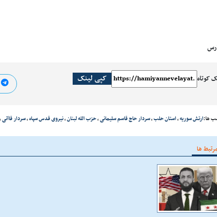
ارس
کپی لینک
ک کوتاه
ا
ب ها:
ارتش سوریه
،
استان حلب
،
سردار حاج قاسم سلیمانی
،
حزب الله لبنان
،
نیروی قدس سپاه
،
سردار قاآنی
،
رتبط ها