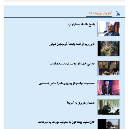
آخرین توییت ها
پاسخ قالیباف به ترامپ
قابی زیبا از قلعه بابک آذربایجان شرقی
فدایی خامنه‌ای بودن فریاد مردم است
عصبانیت ترامپ از پیروزی نامزد حامی فلسطین
هشدار عزیزی به آمریکا
کاخ سفید وپنتاگون به تحریف تورات پناه برده‌اند