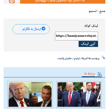
منبع : تسنیم
لینک کوتاه
ارسال به تلگرام
کپی لینک
برچسب ها:
آمریکا
،
ترامپ
،
حامیان ولایت
،
مرتبط ها