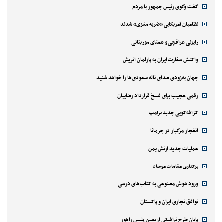
گفت وگوی رئیس جمهور با مردم
نظامیان آمریکایی «ضربه مغزی» شدند
رایزنی عراقچی و همتای موریتانی
واکنش سفارت ایران به پارلمان اتریش
جهان به‌زودی صدای ناله سعودی‌ها را خواهد شنید
رقمی عجیب برای فسخ قرارداد رضاییان
گزافه‌گویی جدید ترامپ
انفجار مرگبار در جرمانا
عملیات جدید ارتش یمن
برکناری مقامات موساد
ورود هوش مصنوعی به کتاب‌های درسی
توافق تجاری ایران و پاکستان
پایان طرح ترافیکی اربعین پلیس راهور