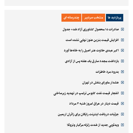
پربازدید ها
منتخب سردبیر
چندرسانه ای
صادرات ۱۵ محصول کشاورزی آزاد شد+ جدول
افزایش قیمت بنزین هنوز نهایی نشده است
اکبر عبدی حلاوت هنر اصیل را به خانه‌ها آورد
بازداشت مجدد سارق یک هفته پس از آزادی
بدرود مرد خاطرات
هشدار ماورای بنفش در تهران
انفجار قیمت نفت کابوس ترامپ در تهدید زیرساختی
قیمت دینار در عراق امروز شنبه ۳ مرداد
جزئیات دریافت اینترنت رایگان برای زائران اربعین
ویدئویی جدید از شدت زلزله مرگبار ونزوئلا