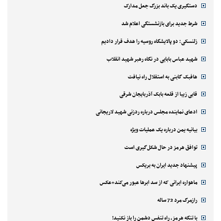
دستگیری یک باند بزرگ جعل مدارک
شرط جدید برای بازنشستگی اعلام شد
زلنسکی: دو پالایشگاه روسیه را هدف قرار دادیم
شهید عباس بابایی در نگاه رهبر شهید انقلاب
هافبک گابنی به استقلال راه نیافت
قابی زیبا از قلعه بابک آذربایجان شرقی
ادعای نماینده مجلس درباره ردزنی شهید لاریجانی
بیانیه یمن درباره یک عملیات ویژه
توافق هرمز در حال شکل‌گیری است
پیشنهاد جدید ایران به بریکس
ماهواره ایرانی که از سد ابرها عبور می‌کند+عکس
رازمرگ مرد 72 ساله
با تنگه هرمز، راه تنفس دشمن را باز نکنید!