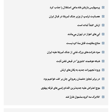
پرسپولیس بازیکن شاه ماهی استقلال را جذب کرد
عصبانیت ترامپ از وزیر جنگ آمریکا در قبال ایران
ارتش کاملاً آماده است
آبی‌های اهواز در تهران می‌مانند
سلاح مقاومت قابل مذاکره نیست
سود شرکت‌های بزرگ نفتی از جنگ آمریکا علیه ایران
شبکه هوشمند کشوری" در قبض تلفن ثابت
ورود تجهیزات جدید به یگان‌های ارتش
در برابر تجاوز دشمنان رهروانی جان بر کف خواهیم بود
موج اعتراض علیه جدیدترین اقدام زامبی‌های فرقه پهلوی
کالابرگ سه گروه مشمول شارژ شد