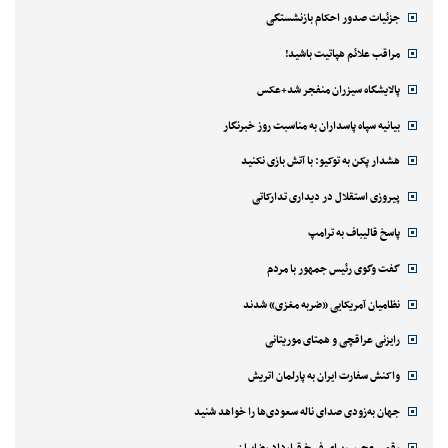
جزئیات صدور احکام بازنشستگی
مراقب علائم هپاتیت باشید!
پالایشگاه سیزران منفجر شد+عکس
بیانیه سپاه پاسداران به مناسبت روز خبرنگار
هشدار پکن به توکیو: با آتش بازی نکنید
پیروزی استقلال در دیداری تدارکاتی
پاسخ قالیباف به ترامپ
گفت وگوی رئیس جمهور با مردم
نظامیان آمریکایی «ضربه مغزی» شدند
رایزنی عراقچی و همتای موریتانی
واکنش سفارت ایران به پارلمان اتریش
جهان به‌زودی صدای ناله سعودی‌ها را خواهد شنید
رقمی عجیب برای فسخ قرارداد رضاییان