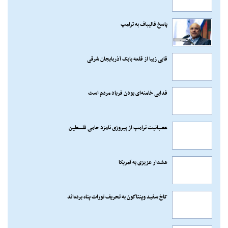
پاسخ قالیباف به ترامپ
قابی زیبا از قلعه بابک آذربایجان شرقی
فدایی خامنه‌ای بودن فریاد مردم است
عصبانیت ترامپ از پیروزی نامزد حامی فلسطین
هشدار عزیزی به آمریکا
کاخ سفید وپنتاگون به تحریف تورات پناه برده‌اند