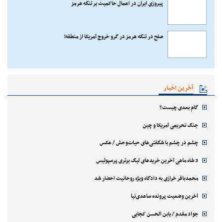
پیروزی ایران در اعمال حاکمیت بر تنگه هرمز
صلح در تنگه هرمز در گرو خروج آمریکا از منطقه!
آخرین اخبار
گام بعدی چیست؟
جنگ تحریمی آمریکا و چین
چشم در چشم با شگفتی‌های حیات‌وحش / عکس
2 شاه ماهی آخرین خریدهای لیگ برتری پرسپولیس
محمدباقر خرازی به دادگاه ویژه روحانیت احضار شد
آخرین وضعیت پرونده ساعدی‌نیا
جواد مقدم / یابن الحسن کجایی