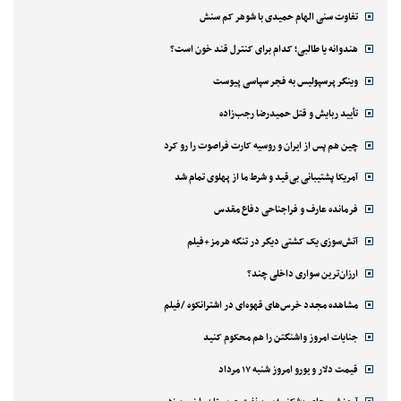
تفاوت سنی الهام حمیدی با شوهر کم سنش
هندوانه یا طالبی؛ کدام‌ برای کنترل قند خون است؟
وینگر پرسپولیس به فجر سپاسی پیوست
تأیید ربایش و قتل حمیدرضا رجب‌زاده
چین هم پس از ایران و روسیه کارت فراصوت را رو کرد
آمریکا پشتیبانی بی‌قید و شرط ما از پهلوی تمام شد
فرمانده عارف و فراجناحی دفاع مقدس
آتش‌سوزی یک کشتی دیگر در تنگه هرمز+فیلم
ارزان‌ترین سواری داخلی چند؟
مشاهده مجدد خرس‌های قهوه‌ای در اشترانکوه /فیلم
جنایات امروز واشنگتن را هم محکوم کنید
قیمت دلار و یورو امروز شنبه ۱۷ مرداد