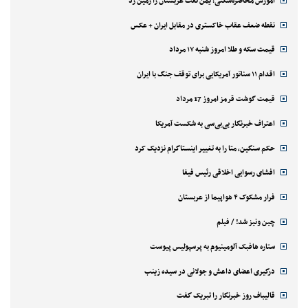
آموزش محاصره‌شکنی؛ یمن نفت عربستان را زمین زد
نقطه ضعف عقاب خاکستری در مقابل ایران + عکس
قیمت سکه و طلا امروز شنبه ۱۷ مرداد
اقدام ۱۱ سناتور آمریکایی برای توقف جنگ با ایران
قیمت گوشت قرمز امروز 17 مرداد
اعتراف خبرنگار بی‌بی‌سی به شکست آمریکا
حکم سنگین، متا را به تغییر اینستاگرام نزدیک کرد
افشای رسوایی اخلاقی رئیس فیفا
فرار مشکوک ۴ هواپیما از عربستان
چین ونیز شد! / فیلم
ستاره هافبک آلومینیوم به پرسپولیس پیوست
درگیری اعضای داعش و جولانی در سیده زینب
قالیباف روز خبرنگار را تبریک گفت