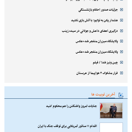
جزئیات صدور احکام بازنشستگی
هشدار پکن به توکیو: با آتش بازی نکنید
درگیری اعضای داعش و جولانی در سیده زینب
پالایشگاه سیزران منفجر شد+عکس
پالایشگاه سیزران منفجر شد+عکس
چین ونیز شد! / فیلم
فرار مشکوک ۴ هواپیما از عربستان
آخرین توییت ها
جنایات امروز واشنگتن را هم محکوم کنید
اقدام ۱۱ سناتور آمریکایی برای توقف جنگ با ایران