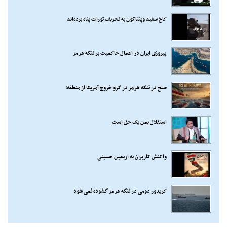
کاخ سفید وپنتاگون به تحریف تورات پناه برده‌اند
پیروزی ایران در اعمال حاکمیت بر تنگه هرمز
صلح در تنگه هرمز در گرو خروج آمریکا از منطقه!
استقلال یمن یک حق است
واکنش کاربران به اربعین حسینی
کریدور دومی در تنگه هرمز گشوده نمی شود