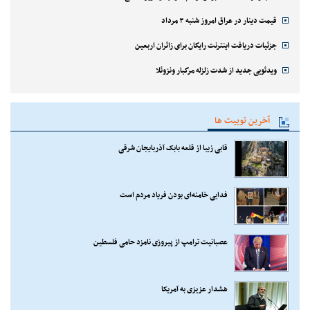
قیمت دینار در عراق امروز شنبه ۳ مرداد
جزئیات دریافت اینترنت رایگان برای زائران اربعین
ویدئویی جدید از شدت زلزله مرگبار ونزوئلا
آخرین توییت ها
قابی زیبا از قلعه بابک آذربایجان شرقی
فدایی خامنه‌ای بودن فریاد مردم است
عصبانیت ترامپ از پیروزی نامزد حامی فلسطین
هشدار عزیزی به آمریکا