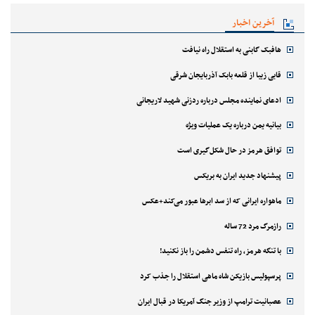
آخرین اخبار
هافبک گابنی به استقلال راه نیافت
قابی زیبا از قلعه بابک آذربایجان شرقی
ادعای نماینده مجلس درباره ردزنی شهید لاریجانی
بیانیه یمن درباره یک عملیات ویژه
توافق هرمز در حال شکل‌گیری است
پیشنهاد جدید ایران به بریکس
ماهواره ایرانی که از سد ابرها عبور می‌کند+عکس
رازمرگ مرد 72 ساله
با تنگه هرمز، راه تنفس دشمن را باز نکنید!
پرسپولیس بازیکن شاه ماهی استقلال را جذب کرد
عصبانیت ترامپ از وزیر جنگ آمریکا در قبال ایران