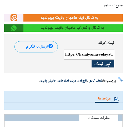
منبع : تسنیم
لینک کوتاه
ارسال به تلگرام
کپی لینک
برچسب ها:
نجف آبادی
،
تاج‌زاده‌
،
دولت اصلاحات
،
حامیان ولایت
،
مرتبط ها
نظرات بینندگان