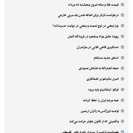
قیمت طلا و سکه امروز پنجشنبه 15 مرداد
درخواست تارتار برای اضافه شدن یک مربی خارجی
چرا بعضی در اوج نعمت و بعضی در نهایت حسرت‌اند؟
پهپاد حامل مواد منفجره در فرودگاه آلمان
دستگیری قاضی قلابی در مازندران
ادعای جدید سنتکام
حمله انصارالله به نفتکش صعودی
اصرار نتانیاهو بر اشغالگری
فیگو: اینفانتینو باید برود
همه مردم ایران را حفظ کردند
توصیه اورژانس به زائران اربعین
واقعیتی که از قانون جلوتر حرکت می‌کند
عصبانیت ترامپ از پیروزی نامزد حامی فلسطین