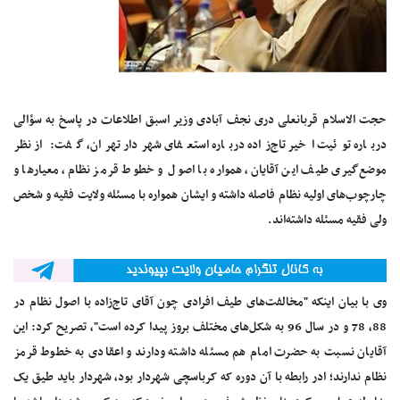
حجت الاسلام قربانعلی دری نجف آبادی وزیر اسبق اطلاعات در پاسخ به سؤالی
درباره توئیت اخیر تاج‌زاده درباره استعفای شهردار تهران، گفت: از نظر
موضع‌گیری طیف این آقایان، همواره با اصول و خطوط قرمز نظام، معیارها و
چارچوب‌های اولیه نظام فاصله داشته و ایشان همواره با مسئله ولایت فقیه و شخص
ولی فقیه مسئله داشته‌اند.
وی با بیان اینکه "مخالفت‌های طیف افرادی چون آقای تاج‌زاده با اصول نظام در
88، 78 و در سال 96 به شکل‌های مختلف بروز پیدا کرده است"، تصریح کرد: این
آقایان نسبت به حضرت امام هم مسئله داشته ودارند و اعقادی به خطوط قرمز
نظام ندارند؛ ادر رابطه با آن دوره که کرباسچی شهردار بود، شهردار باید طیق یک