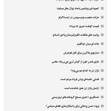
کمبوداین ویتامین باعث زوال عقل میشود
حرکت عجیب وینیسیوس در اینستاگرام
قیمت گوشت امروز 15 مرداد
روایت های شگفت انگیزقبرستان وادی السلام
جاده ای میان دواقلیم
سناریوی بلاگرزن برای قتل شوهرش
جاری شدن خون از گوش آرپی‌جی‌زن‌ها+ عکس
بازار ارز به کدام سو می‌رود؟
فدایی خامنه‌ای بودن فریاد مردم است
آرامش بازار ارز هنوز شکننده است
دستگیری ۸ شرور مسلح گروهک‌های تروریستی
ورود حسن روحانی برای رادیکال‌سازی فضای سیاسی؟