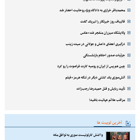
محمدباقر خرازی به دادگاه ویژه روحانیت احضار شد
قالیباف روز خبرنگار را تبریک گفت
پالایشگاه سیزران منفجر شد+عکس
درگیری اعضای داعش و جولانی در سیده زینب
جزئیات صدور احکام بازنشستگی
چین هم پس از ایران و روسیه کارت فراصوت را رو کرد
آتش‌سوزی یک کشتی دیگر در تنگه هرمز+فیلم
تأیید ربایش و قتل حمیدرضا رجب‌زاده
مراقب علائم هپاتیت باشید!
آخرین توییت ها
واکنش کارتونیست سوری به توافق مکه