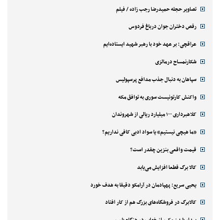
تصاویر حجله حمیدرضا رجب زاده / فیلم
رقص دختران جوان درباغ فردوس
عراقچی: بر عهد خود با رهبر شهید ایستاده‌ایم
شکارنمساح درمالزی
سپاهان به دنبال جذب مدافع پرسپولیس
واکنش کارتونیست سوری به توافق مکه
کلاهبرداری ۱۰۰ میلیارد ریالی از شهروندان
«ما هیچی نیستیم» یا سواد ادبی کافی نداریم؟
قیمت واقعی بنزین چقدر است؟
کالا برگ قطعا افزایش می‌یابد
یحیی سریع: پهپادمان در آرامکو دقیقا به هدف خورد
کالابرگ در فروشگاه‌های بزرگ هم از کار افتاد