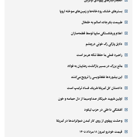
انفجارانبارهای پهپادی اوکراین
بسترهای خشک رودخانه‌ها و زمین‌های سوخته اروپا
طبیعت بکرجاده اسالم به خلخال
اعلام ورشکستگی سایپا توسط قطعه‌سازان
دلایل پارگی رگ خونی درچشم
راهبرد فعلی ما حفظ تنگه هرمز است
مانع بزرگ در مسیر بازگشت رضاییان به فولاد
این بیلبوردها غلط‌نویسی را ترویج می‌کنند
دادستان کل آمریکا شریک فساد ترامپ است
اولین شهید خبرنگار صداوسیما از دل حماسه و خون
آشفتگی داخلی در حزب لیکود
وحشت پهلوی از روی کار آمدن دموکرات‌ها در آمریکا
قیمت خودرو امروز ۱۸ مرداد ۱۴۰۵