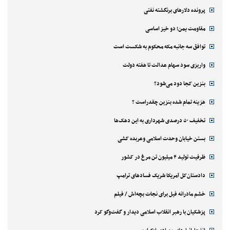
پرونده دلارهای برنگشته نفتی
مقاومت یمن؛ دو خیز اساسی
توافق سه جانبه مکه محکوم به شکست است
واریزی سود سهام عدالت تا هفته دولت
بنزین کجا دود می‌شود؟
هزینه تمام شده بنزین چقدراست ؟
تخفیف ۵۰ درصدی شهرداری به این دهک‌ها
بستن خیابان وحدت اسلامی وعربده کشی
ظرفیت تولید ۴ میلیون تن مرغ در کشور
دادستان‌کل آمریکا شریک فسادهای ترامپ
خشم مادرانه فیل برای نجات بچه‌اش / فیلم
پزشکیان با رهبر انقلاب اسلامی دیدار و گفت‌وگو کرد