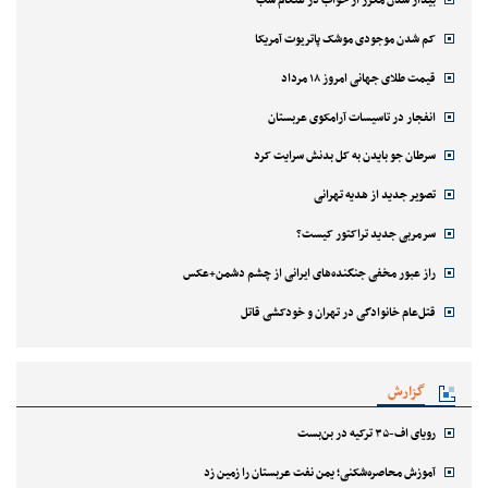
بیدار شدن مکرر از خواب در هنگام شب
کم شدن موجودی موشک پاتریوت آمریکا
قیمت طلای جهانی امروز ۱۸ مرداد
انفجار در تاسیسات آرامکوی عربستان
سرطان جو بایدن به کل بدنش سرایت کرد
تصویر جدید از هدیه تهرانی
سرمربی جدید تراکتور کیست؟
راز عبور مخفی جنگنده‌های ایرانی از چشم دشمن+عکس
قتل‌‌عام خانوادگی در تهران و خودکشی قاتل
گزارش
رویای اف-۳۵ ترکیه در بن‌بست
آموزش محاصره‌شکنی؛ یمن نفت عربستان را زمین زد