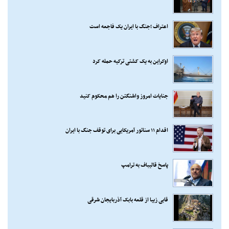
اعتراف ؛جنگ با ایران یک فاجعه است
اوکراین به یک کشتی ترکیه حمله کرد
جنایات امروز واشنگتن را هم محکوم کنید
اقدام ۱۱ سناتور آمریکایی برای توقف جنگ با ایران
پاسخ قالیباف به ترامپ
قابی زیبا از قلعه بابک آذربایجان شرقی