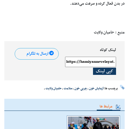
در بدن فعال کرده و سرعت می‌دهند.
منبع : حامیان ولایت
لینک کوتاه
ارسال به تلگرام
کپی لینک
برچسب ها:
آزمایش خون
،
چربی خون
،
سلامت
،
حامیان ولایت
،
مرتبط ها