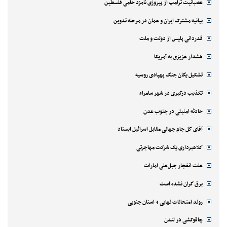
عصبانیت ترامپ از پیروزی نامزد حامی فلسطین
بیانیه مشترک ایران و عمان در مرحله تدوین
قدردانی پلیس از دولت و ملت
هشدار عزیزی به آمریکا
تشکیل یگان جنگ پهپادی روسیه
تکذیب درگیری در شهر سامراء
حادثه امنیتی در جنوب عدن
آقای گل جام جهانی مقابل اسرائیل ایستاد
کلاهبرداری یک شرکت مهاجرتی
علت انفجار جبل‌علی امارات
برق گران نشده است
روند امتحانات نهایی 4 استان جنوبی
چاقوکشی در لندن