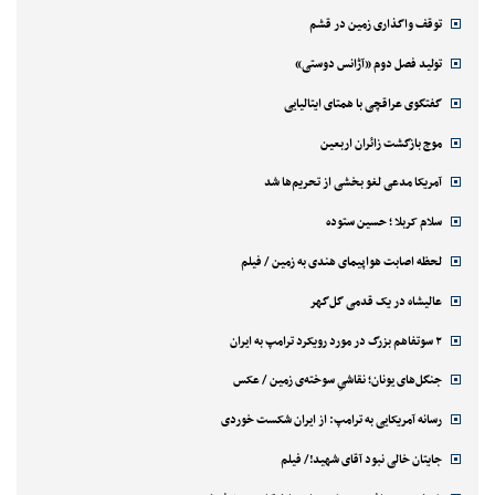
توقف واگذاری زمین در قشم
تولید فصل دوم «آژانس دوستی»
گفتگوی عراقچی با همتای ایتالیایی
موج بازگشت زائران اربعین
آمریکا مدعی لغو بخشی از تحریم‌ها شد
سلام کربلا ؛ حسین ستوده
لحظه اصابت هواپیمای هندی به زمین / فیلم
عالیشاه در یک قدمی گل‌گهر
۲ سوتفاهم بزرگ در مورد رویکرد ترامپ به ایران
جنگل‌های یونان؛ نقاشیِ سوخته‌ی زمین / عکس
رسانه آمریکایی به ترامپ: از ایران شکست خوردی
جایتان خالی نبود آقای شهید!/ فیلم