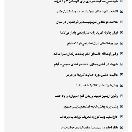
شرط سنی معافیت سربازی برای دارندگان ۳ و ۴ فرزند
انتخاب نامزد سنای دموکرات‌ها در میشیگان / عکس
هلاکت دو نظامی صهیونیست بر اثر انفجار در لبنان
ایران چگونه آمریکا را به امتیازدهی وادار می‌کند؟
چرا موشک‌های ایران تمام نمی‌شود؟+ فیلم
وقتی آیت‌الله خامنه‌ای امام جماعت زندان ساواک شد
شهرت در فضای مجازی، ذلت در فضای حقیقی+ فیلم
عاقبت کشتی مورد حمایت آمریکا در هرمز
زمان شارژ اعتبار کالابرگ تغییر کرد
زائران اربعین شهید بی‌بدن فتح «مهران» را یاد کنند
پشت پرده پخش شایعه استعفای رئیس‌جمهور
کاخ سفید وپنتاگون به تحریف تورات پناه برده‌اند
بازار اجاره در بن‌بست؛ سقف‌گذاری جواب نداد