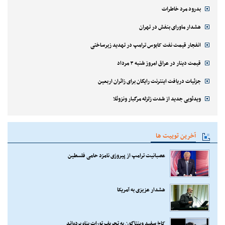
بدرود مرد خاطرات
هشدار ماورای بنفش در تهران
انفجار قیمت نفت کابوس ترامپ در تهدید زیرساختی
قیمت دینار در عراق امروز شنبه ۳ مرداد
جزئیات دریافت اینترنت رایگان برای زائران اربعین
ویدئویی جدید از شدت زلزله مرگبار ونزوئلا
آخرین توییت ها
عصبانیت ترامپ از پیروزی نامزد حامی فلسطین
هشدار عزیزی به آمریکا
کاخ سفید وپنتاگون به تحریف تورات پناه برده‌اند