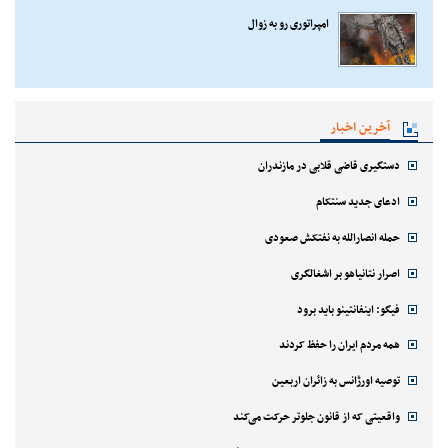
امپراتوری رو به زوال
آخرین اخبار
دستگیری قاضی قلابی در مازندران
ادعای جدید سنتکام
حمله انصارالله به نفتکش صعودی
اصرار نتانیاهو بر اشغالگری
فیگو: اینفانتینو باید برود
همه مردم ایران را حفظ کردند
توصیه اورژانس به زائران اربعین
واقعیتی که از قانون جلوتر حرکت می‌کند