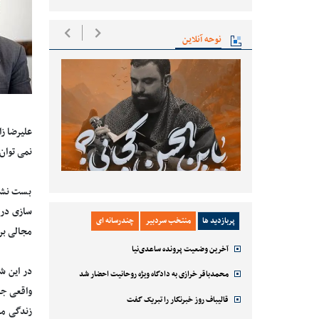
نوحه آنلاین
علیرضا ز
نمی توان
بست نشین
سازی در 
پربازدید ها
منتخب سردبیر
چندرسانه ای
مجالی بر
آخرین وضعیت پرونده ساعدی‌نیا
در این ش
محمدباقر خرازی به دادگاه ویژه روحانیت احضار شد
واقعی جا
قالیباف روز خبرنگار را تبریک گفت
زندگی مر