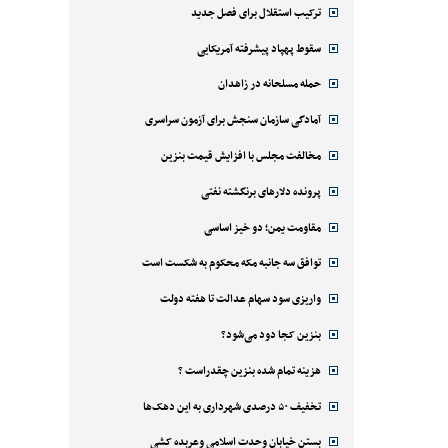
ترکیب استقلال برای فصل جدید
سقوط پهپاد پیشرفته آمریکایی
حمله مسلحانه در زاهدان
آمادگی سازمان سنجش برای آزمون سراسری
مخالفت مجلس با افزایش قیمت بنزین
پرونده دلارهای برنگشته نفتی
مقاومت یمن؛ دو خیز اساسی
توافق سه جانبه مکه محکوم به شکست است
واریزی سود سهام عدالت تا هفته دولت
بنزین کجا دود می‌شود؟
هزینه تمام شده بنزین چقدراست ؟
تخفیف ۵۰ درصدی شهرداری به این دهک‌ها
بستن خیابان وحدت اسلامی وعربده کشی