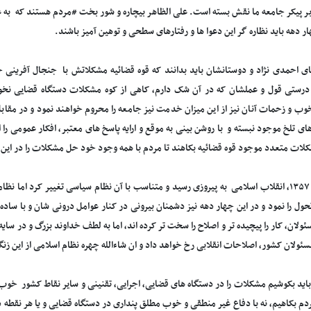
ر پیکر جامعه ما نقش بسته است. علی الظاهر بیچاره و شور بخت #مردم هستند که به 
 دهه باید نظاره گر این دعوا ها و رفتارهای سطحی و توهین آمیز باشند.
ی احمدی نژاد و دوستانشان باید بدانند که قوه قضائیه مشکلاتش با جنجال آفرینی ح
رستی قول و عملشان که در آن شک دارم، کاهی از کوه مشکلات دستگاه قضایی نخواهد
وب و زحمات آنان نیز از این میزان خدمت نیز جامعه را محروم خواهند نمود و در مقابل
ی تلخ موجود نبسته و با روشن بینی به موقع و ارایه پاسخ های معتبر، افکار عمومی را اق
شکلات متعدد موجود قوه قضائیه بکاهند تا مردم با همه وجود خود حل مشکلات را در این
در بهمن ۱۳۵۷، انقلاب اسلامی به پیروزی رسید و متناسب با آن نظام سیاسی تغییر کرد اما
ول را نمود و در این چهار دهه نیز دشمنان بیرونی در کنار عوامل درونی شان و با ساده
لان، کار را پیچیده تر و اصلاح را سخت تر کرده اند، اما به لطف خداوند بزرگ و در سایه
ئولان کشور، اصلاحات انقلابی رخ خواهد داد و ان شاءالله چهره نظام اسلامی از این زنگ
اید بکوشیم مشکلات را در دستگاه های قضایی، اجرایی، تقنینی و سایر نقاط کشور خوب 
مردم بکاهیم، نه با دفاع غیر منطقی و خوب مطلق پنداری در دستگاه قضایی و یا هر نقط