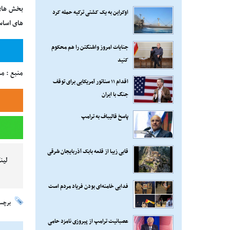
بخش های آ
اوکراین به یک کشتی ترکیه حمله کرد
های اساسی
جنایات امروز واشنگتن را هم محکوم
کنید
منبع : م
اقدام ۱۱ سناتور آمریکایی برای توقف
جنگ با ایران
پاسخ قالیباف به ترامپ
قابی زیبا از قلعه بابک آذربایجان شرقی
لین
فدایی خامنه‌ای بودن فریاد مردم است
برچس
عصبانیت ترامپ از پیروزی نامزد حامی