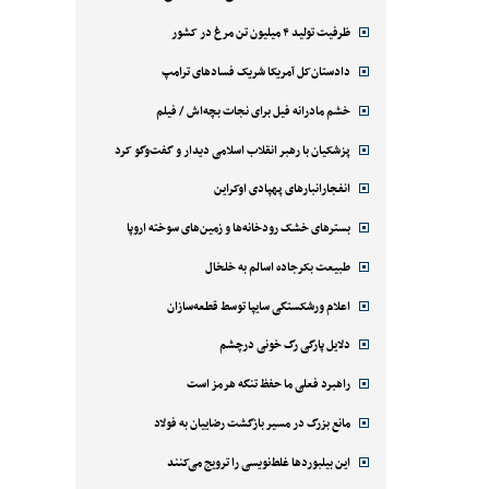
ظرفیت تولید ۴ میلیون تن مرغ در کشور
دادستان‌کل آمریکا شریک فسادهای ترامپ
خشم مادرانه فیل برای نجات بچه‌اش / فیلم
پزشکیان با رهبر انقلاب اسلامی دیدار و گفت‌وگو کرد
انفجارانبارهای پهپادی اوکراین
بسترهای خشک رودخانه‌ها و زمین‌های سوخته اروپا
طبیعت بکرجاده اسالم به خلخال
اعلام ورشکستگی سایپا توسط قطعه‌سازان
دلایل پارگی رگ خونی درچشم
راهبرد فعلی ما حفظ تنگه هرمز است
مانع بزرگ در مسیر بازگشت رضاییان به فولاد
این بیلبوردها غلط‌نویسی را ترویج می‌کنند