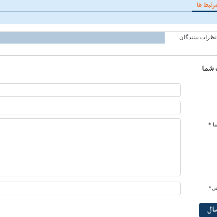
رتبط ها
نظرات بینندگان
 شما
ا *
تی*
سال