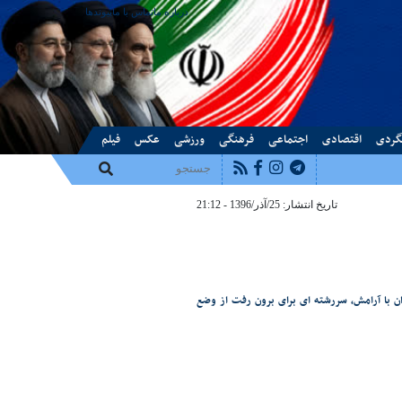
درباره ما
تماس با ما
پیوندها
گردی
اقتصادی
اجتماعی
فرهنگی
ورزشی
عکس
فیلم
تاریخ انتشار: 25/آذر/1396 - 21:12
ن با آرامش، سررشته ای برای برون رفت از وضع