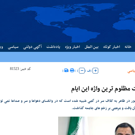
خانه
اخبار کوتاه
بین الملل
اخبار ویژه
یادداشت
آگهی دولتی
سیاسی
وب
کد خبر: 81523
اسی
|
ف
|
|
|
|
|
مظلوم ترین واژه این ایام
ر در ظاهر به کلاف سر در گمی شبیه شده است که در وانفسای دعواها و سر و صداها نمی توا
ن یافت و مرهمی بر زخم های جامعه گذاشت.