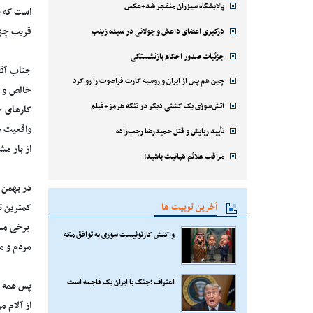
پالایشگاه سیزران منفجر شد+عکس
است که ب
قریب چهار
درگیری اعضای داعش و جولانی در سیده زینب
جزئیات صدور احکام بازنشستگی
جناب آقا
چین هم پس از ایران و روسیه کارت فراصوت را رو کرد
خالص و د
آتش‌سوزی یک کشتی دیگر در تنگه هرمز+فیلم
کارهای خ
واقعیت ها
تأیید ربایش و قتل حمیدرضا رجب‌زاده
از بار م
مراقب علائم هپاتیت باشید!
آخرین توییت ها
کمترین تح
برخی مسئو
واکنش کارتونیست سوری به توافق مکه
مردم و مس
اعتراف ؛جنگ با ایران یک فاجعه است
پس همه ب
از آلام 