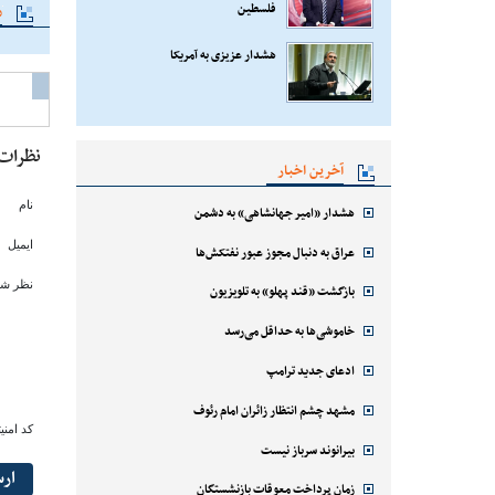
فلسطین
م
هشدار عزیزی به آمریکا
نظرات
آخرین اخبار
نام
هشدار «امیر جهانشاهی» به دشمن
ایمیل
عراق به دنبال مجوز عبور نفتکش‌ها
نظر شم
بازگشت «قند پهلو» به تلویزیون
خاموشی‌ها به حداقل می‌رسد
ادعای جدید ترامپ
مشهد چشم انتظار زائران امام رئوف
کد امنی
بیرانوند سرباز نیست
ار
زمان پرداخت معوقات بازنشستگان