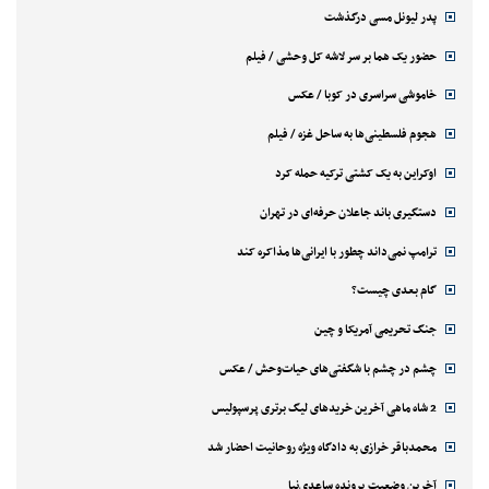
پدر لیونل مسی درگذشت
حضور یک هما بر سر لاشه‌ کل وحشی / فیلم
خاموشی سراسری در کوبا / عکس
هجوم فلسطینی‌ها به ساحل غزه / فیلم
اوکراین به یک کشتی ترکیه حمله کرد
دستگیری باند جاعلان حرفه‌ای در تهران
ترامپ نمی‌داند چطور با ایرانی‌ها مذاکره کند
گام بعدی چیست؟
جنگ تحریمی آمریکا و چین
چشم در چشم با شگفتی‌های حیات‌وحش / عکس
2 شاه ماهی آخرین خریدهای لیگ برتری پرسپولیس
محمدباقر خرازی به دادگاه ویژه روحانیت احضار شد
آخرین وضعیت پرونده ساعدی‌نیا