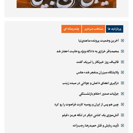
پربازدید ها
منتخب سردبیر
چندرسانه ای
آخرین وضعیت پرونده ساعدی‌نیا
محمدباقر خرازی به دادگاه ویژه روحانیت احضار شد
قالیباف روز خبرنگار را تبریک گفت
پالایشگاه سیزران منفجر شد+عکس
درگیری اعضای داعش و جولانی در سیده زینب
جزئیات صدور احکام بازنشستگی
چین هم پس از ایران و روسیه کارت فراصوت را رو کرد
آتش‌سوزی یک کشتی دیگر در تنگه هرمز+فیلم
تأیید ربایش و قتل حمیدرضا رجب‌زاده