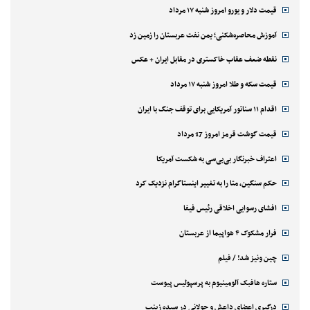
قیمت دلار و یورو امروز شنبه ۱۷ مرداد
آموزش محاصره‌شکنی؛ یمن نفت عربستان را زمین زد
نقطه ضعف عقاب خاکستری در مقابل ایران + عکس
قیمت سکه و طلا امروز شنبه ۱۷ مرداد
اقدام ۱۱ سناتور آمریکایی برای توقف جنگ با ایران
قیمت گوشت قرمز امروز 17 مرداد
اعتراف خبرنگار بی‌بی‌سی به شکست آمریکا
حکم سنگین، متا را به تغییر اینستاگرام نزدیک کرد
افشای رسوایی اخلاقی رئیس فیفا
فرار مشکوک ۴ هواپیما از عربستان
چین ونیز شد! / فیلم
ستاره هافبک آلومینیوم به پرسپولیس پیوست
درگیری اعضای داعش و جولانی در سیده زینب