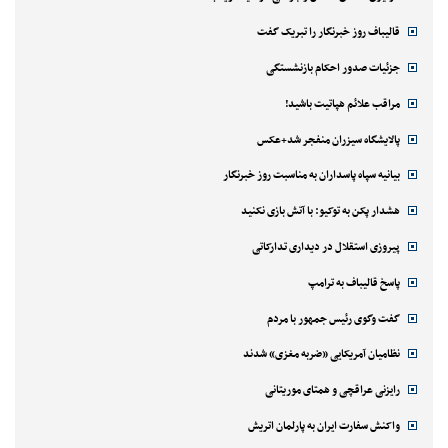
قالیباف روز خبرنگار را تبریک گفت
جزئیات صدور احکام بازنشستگی
مراقب علائم هپاتیت باشید!
پالایشگاه سیزران منفجر شد+عکس
بیانیه سپاه پاسداران به مناسبت روز خبرنگار
هشدار پکن به توکیو: با آتش بازی نکنید
پیروزی استقلال در دیداری تدارکاتی
پاسخ قالیباف به ترامپ
گفت وگوی رئیس جمهور با مردم
نظامیان آمریکایی «ضربه مغزی» شدند
رایزنی عراقچی و همتای موریتانی
واکنش سفارت ایران به پارلمان اتریش