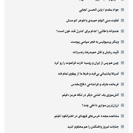
جواد مقدم / یابن الحسن کجایی
تفاوت سنی الهام حمیدی با شوهر کم سنش
هندوانه یا طالبی؛ کدام‌ برای کنترل قند خون است؟
وینگر پرسپولیس به فجر سپاسی پیوست
تأیید ربایش و قتل حمیدرضا رجب‌زاده
چین هم پس از ایران و روسیه کارت فراصوت را رو کرد
آمریکا پشتیبانی بی‌قید و شرط ما از پهلوی تمام شد
فرمانده عارف و فراجناحی دفاع مقدس
آتش‌سوزی یک کشتی دیگر در تنگه هرمز+فیلم
ارزان‌ترین سواری داخلی چند؟
مشاهده مجدد خرس‌های قهوه‌ای در اشترانکوه /فیلم
جنایات امروز واشنگتن را هم محکوم کنید