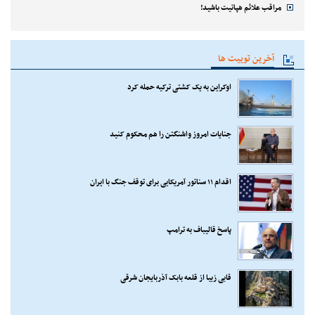
مراقب علائم هپاتیت باشید!
آخرین توییت ها
اوکراین به یک کشتی ترکیه حمله کرد
جنایات امروز واشنگتن را هم محکوم کنید
اقدام ۱۱ سناتور آمریکایی برای توقف جنگ با ایران
پاسخ قالیباف به ترامپ
قابی زیبا از قلعه بابک آذربایجان شرقی