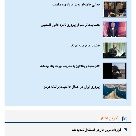
فدایی خامنه‌ای بودن فریاد مردم است
عصبانیت ترامپ از پیروزی نامزد حامی فلسطین
هشدار عزیزی به آمریکا
کاخ سفید وپنتاگون به تحریف تورات پناه برده‌اند
پیروزی ایران در اعمال حاکمیت بر تنگه هرمز
آخرین اخبار
قرارداد مربی خارجی استقلال تمدید شد