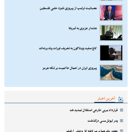
عصبانیت ترامپ از پیروزی نامزد حامی فلسطین
هشدار عزیزی به آمریکا
کاخ سفید وپنتاگون به تحریف تورات پناه برده‌اند
پیروزی ایران در اعمال حاکمیت بر تنگه هرمز
آخرین اخبار
قرارداد مربی خارجی استقلال تمدید شد
پدر لیونل مسی درگذشت
حضور یک هما بر سر لاشه‌ کل وحشی / فیلم