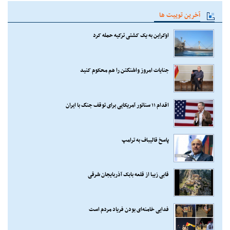
آخرین توییت ها
اوکراین به یک کشتی ترکیه حمله کرد
جنایات امروز واشنگتن را هم محکوم کنید
اقدام ۱۱ سناتور آمریکایی برای توقف جنگ با ایران
پاسخ قالیباف به ترامپ
قابی زیبا از قلعه بابک آذربایجان شرقی
فدایی خامنه‌ای بودن فریاد مردم است