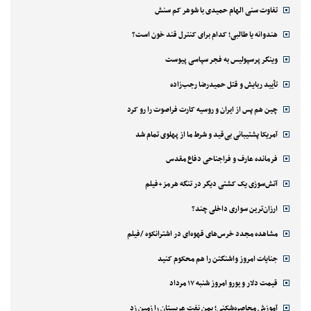
تفاوت سنی الهام حمیدی با شوهر کم سنش
هندوانه یا طالبی؛ کدام‌ برای کنترل قند خون است؟
وینگر پرسپولیس به فجر سپاسی پیوست
تأیید ربایش و قتل حمیدرضا رجب‌زاده
چین هم پس از ایران و روسیه کارت فراصوت را رو کرد
آمریکا پشتیبانی بی‌قید و شرط ما از پهلوی تمام شد
فرمانده عارف و فراجناحی دفاع مقدس
آتش‌سوزی یک کشتی دیگر در تنگه هرمز+فیلم
ارزان‌ترین سواری داخلی چند؟
مشاهده مجدد خرس‌های قهوه‌ای در اشترانکوه /فیلم
جنایات امروز واشنگتن را هم محکوم کنید
قیمت دلار و یورو امروز شنبه ۱۷ مرداد
آموزش محاصره‌شکنی؛ یمن نفت عربستان را زمین زد