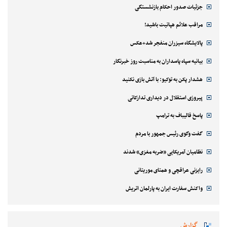
جزئیات صدور احکام بازنشستگی
مراقب علائم هپاتیت باشید!
پالایشگاه سیزران منفجر شد+عکس
بیانیه سپاه پاسداران به مناسبت روز خبرنگار
هشدار پکن به توکیو: با آتش بازی نکنید
پیروزی استقلال در دیداری تدارکاتی
پاسخ قالیباف به ترامپ
گفت وگوی رئیس جمهور با مردم
نظامیان آمریکایی «ضربه مغزی» شدند
رایزنی عراقچی و همتای موریتانی
واکنش سفارت ایران به پارلمان اتریش
گزارش