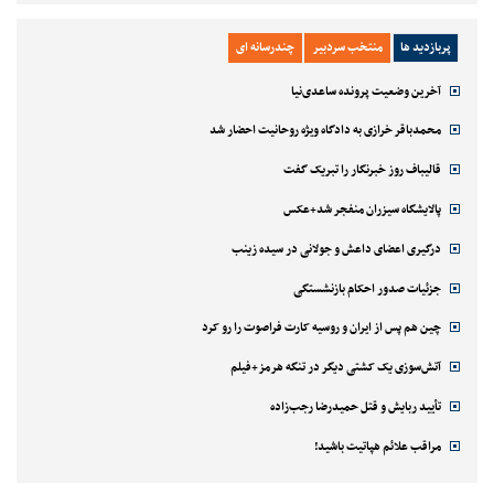
پربازدید ها
منتخب سردبیر
چندرسانه ای
آخرین وضعیت پرونده ساعدی‌نیا
محمدباقر خرازی به دادگاه ویژه روحانیت احضار شد
قالیباف روز خبرنگار را تبریک گفت
پالایشگاه سیزران منفجر شد+عکس
درگیری اعضای داعش و جولانی در سیده زینب
جزئیات صدور احکام بازنشستگی
چین هم پس از ایران و روسیه کارت فراصوت را رو کرد
آتش‌سوزی یک کشتی دیگر در تنگه هرمز+فیلم
تأیید ربایش و قتل حمیدرضا رجب‌زاده
مراقب علائم هپاتیت باشید!