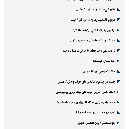
خاموشی سراسری در کوبا / عکس
هجوم فلسطینی‌ها به ساحل غزه / فیلم
اوکراین به یک کشتی ترکیه حمله کرد
دستگیری باند جاعلان حرفه‌ای در تهران
ترامپ نمی‌داند چطور با ایرانی‌ها مذاکره کند
گام بعدی چیست؟
جنگ تحریمی آمریکا و چین
چشم در چشم با شگفتی‌های حیات‌وحش / عکس
2 شاه ماهی آخرین خریدهای لیگ برتری پرسپولیس
محمدباقر خرازی به دادگاه ویژه روحانیت احضار شد
آخرین وضعیت پرونده ساعدی‌نیا
جواد مقدم / یابن الحسن کجایی