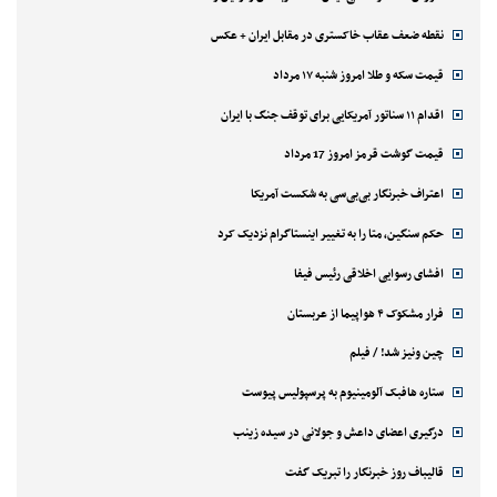
نقطه ضعف عقاب خاکستری در مقابل ایران + عکس
قیمت سکه و طلا امروز شنبه ۱۷ مرداد
اقدام ۱۱ سناتور آمریکایی برای توقف جنگ با ایران
قیمت گوشت قرمز امروز 17 مرداد
اعتراف خبرنگار بی‌بی‌سی به شکست آمریکا
حکم سنگین، متا را به تغییر اینستاگرام نزدیک کرد
افشای رسوایی اخلاقی رئیس فیفا
فرار مشکوک ۴ هواپیما از عربستان
چین ونیز شد! / فیلم
ستاره هافبک آلومینیوم به پرسپولیس پیوست
درگیری اعضای داعش و جولانی در سیده زینب
قالیباف روز خبرنگار را تبریک گفت