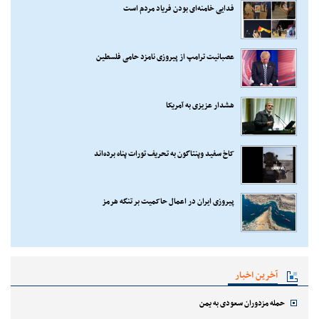
فدایی خامنه‌ای بودن فریاد مردم است
عصبانیت ترامپ از پیروزی نامزد حامی فلسطین
هشدار عزیزی به آمریکا
کاخ سفید وپنتاگون به تحریف تورات پناه برده‌اند
پیروزی ایران در اعمال حاکمیت بر تنگه هرمز
آخرین اخبار
حمله مزدوران سعودی به یمن