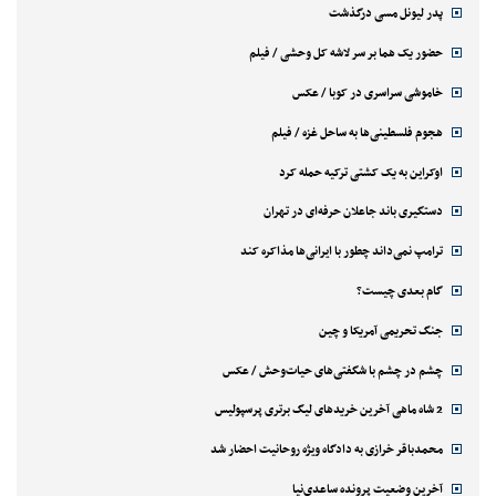
پدر لیونل مسی درگذشت
حضور یک هما بر سر لاشه‌ کل وحشی / فیلم
خاموشی سراسری در کوبا / عکس
هجوم فلسطینی‌ها به ساحل غزه / فیلم
اوکراین به یک کشتی ترکیه حمله کرد
دستگیری باند جاعلان حرفه‌ای در تهران
ترامپ نمی‌داند چطور با ایرانی‌ها مذاکره کند
گام بعدی چیست؟
جنگ تحریمی آمریکا و چین
چشم در چشم با شگفتی‌های حیات‌وحش / عکس
2 شاه ماهی آخرین خریدهای لیگ برتری پرسپولیس
محمدباقر خرازی به دادگاه ویژه روحانیت احضار شد
آخرین وضعیت پرونده ساعدی‌نیا