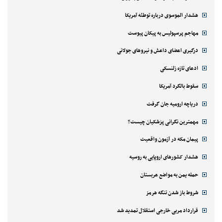
هشدار الموسوی درباره توطئه آمریکا
مهاجم پرسپولیس به پیکان پیوست
درگیری اعضای داعش و نیروهای جولانی
ادعای تازه زلنسکی
سقوط بالگرد آمریکا
دریاچه ارومیه جان گرفت
مهمترین نگرانی پزشکیان چیست؟
پیمان مکه در آزمون واقعیت
هشدار کشورهای اروپایی به روسیه
حمله یمن به مواضع عربستان
شروط باز شدن تنگه هرمز
قرارداد مربی خارجی استقلال تمدید شد