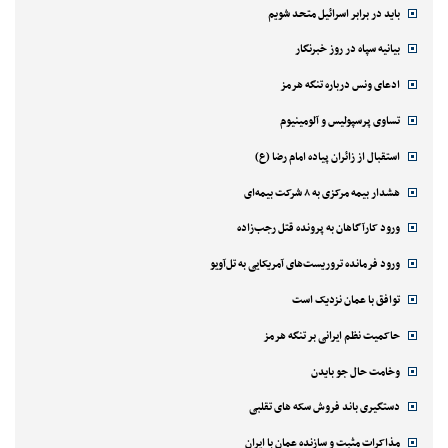
باید در برابر اسرائیل متحد شویم
بیانیه سپاه در روز خبرنگار
ادعای ونس درباره تنگه هرمز
تساوی پرسپولیس و آلومینیوم
استقبال از زائران پیاده امام رضا (ع)
هشدار بیمه مرکزی به ۸ شرکت بیمه‌ای
ورود کارآگاهان به پرونده قتل رجب‌زاده
ورود فرمانده تروریست‌های آمریکایی به تل‌آویو
توافق با عمان نزدیک است
حاکمیت نظم ایرانی بر تنگه هرمز
وخامت حال جو بایدن
دستگیری باند فروش سکه های تقلبی
مذاکرات مثبت و سازنده عمان با ایران