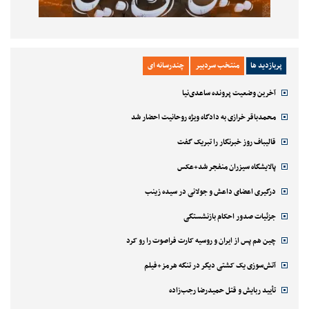
پربازدید ها
منتخب سردبیر
چندرسانه ای
آخرین وضعیت پرونده ساعدی‌نیا
محمدباقر خرازی به دادگاه ویژه روحانیت احضار شد
قالیباف روز خبرنگار را تبریک گفت
پالایشگاه سیزران منفجر شد+عکس
درگیری اعضای داعش و جولانی در سیده زینب
جزئیات صدور احکام بازنشستگی
چین هم پس از ایران و روسیه کارت فراصوت را رو کرد
آتش‌سوزی یک کشتی دیگر در تنگه هرمز+فیلم
تأیید ربایش و قتل حمیدرضا رجب‌زاده