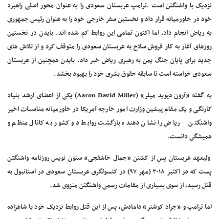
نزدیک با واشنگتن است .ترامپ عربستان سعودی را به عنوان محور اصلی راهبرد
خود در خاورمیانه قرار داد و نخستین سفر خارجی خود را به عنوان رئیس جمهوری
به ریاض انجام داد، اما اکنون تمامی این روابط کم شده اند. بایدن در نخستین
روزهای آغاز به کار فروش سلاح به عربستان سعودی را متوقف کرد و از تلاش های
جدید برای پایان جنگ یمن به رهبری ریاض خبر داد. بایدن همچنین از عربستان
سعودی خواسته است تا سابقه حقوق بشری خود را بهبود بخشد.
به گفته «آرون دیوید میلر» (Aaron David Miller) یکی از اعضای ارشد بنیاد
کارنگی و یک مقام پیشین وزارت امور خارجه آمریکا در خاورمیانه مناسبات اخیر
واشنگتن – ریاض را نشان دهنده بازگشت روابط دو کشور به کانال منظم و
همیشگی دانست.
ولیعهد عربستان پس از کشتن «جمال خاشقجی» ستون نویس روزنامه واشنگتن
پست که در اکتبر ۲۰۱۸ (مهر ۹۷) در کنسولگری عربستان سعودی در استانبول به
قتل رسید، از سوی بسیاری از مقامات رسمی واشنگتن منزوی شد.
اما ترامپ و «جراد کوشنر» دامادش، پس از این قتل روابط نزدیک خود با شاهزاده