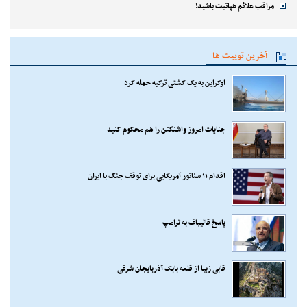
مراقب علائم هپاتیت باشید!
آخرین توییت ها
اوکراین به یک کشتی ترکیه حمله کرد
جنایات امروز واشنگتن را هم محکوم کنید
اقدام ۱۱ سناتور آمریکایی برای توقف جنگ با ایران
پاسخ قالیباف به ترامپ
قابی زیبا از قلعه بابک آذربایجان شرقی