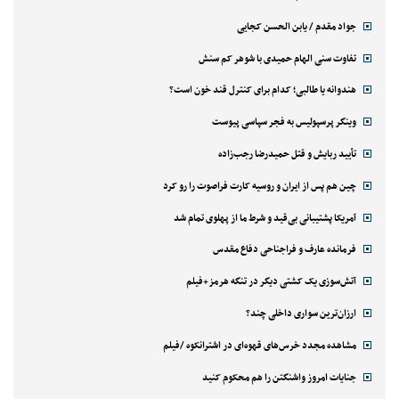
جواد مقدم / یابن الحسن کجایی
تفاوت سنی الهام حمیدی با شوهر کم سنش
هندوانه یا طالبی؛ کدام‌ برای کنترل قند خون است؟
وینگر پرسپولیس به فجر سپاسی پیوست
تأیید ربایش و قتل حمیدرضا رجب‌زاده
چین هم پس از ایران و روسیه کارت فراصوت را رو کرد
آمریکا پشتیبانی بی‌قید و شرط ما از پهلوی تمام شد
فرمانده عارف و فراجناحی دفاع مقدس
آتش‌سوزی یک کشتی دیگر در تنگه هرمز+فیلم
ارزان‌ترین سواری داخلی چند؟
مشاهده مجدد خرس‌های قهوه‌ای در اشترانکوه /فیلم
جنایات امروز واشنگتن را هم محکوم کنید