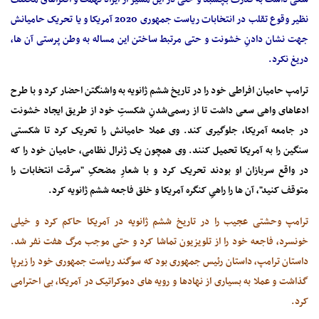
نظیر وقوع تقلب در انتخابات ریاست جمهوری 2020 آمریکا و یا تحریک حامیانش
جهت نشان دادنِ خشونت و حتی مرتبط ساختن این مساله به وطن پرستی آن ها،
دریغ نکرد.
ترامپ حامیان افراطی خود را در تاریخ ششم ژانویه به واشنگتن احضار کرد و با طرح
ادعاهای واهی سعی داشت تا از رسمی‌شدنِ شکستِ خود از طریق ایجاد خشونت
در جامعه آمریکا، جلوگیری کند. وی عملا حامیانش را تحریک کرد تا شکستی
سنگین را به آمریکا تحمیل کنند. وی همچون یک ژنرال نظامی، حامیان خود را که
در واقع سربازان او بودند تحریک کرد و با شعارِ مضحکِ "سرقت انتخابات را
متوقف کنید"، آن ها را راهیِ کنگره آمریکا و خلق فاجعه ششم ژانویه کرد.
ترامپ وحشتی عجیب را در تاریخ ششم ژانویه در آمریکا حاکم کرد و خیلی
خونسرد، فاجعه خود را از تلویزیون تماشا کرد و حتی موجب مرگ هفت نفر شد.
داستان ترامپ، داستان رئیس جمهوری بود که سوگند ریاست جمهوری خود را زیرپا
گذاشت و عملا به بسیاری از نهادها و رویه های دموکراتیک در آمریکا، بی احترامی
کرد.