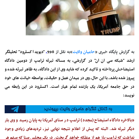
به گزارش پایگاه خبری «
حامیان ولایت
»به نقل از
598
،
"دیوید اکسلرود" تحلیلگر
ارشد "شبکه سی ان ان" در گزارشی، به مساله تبرئه ترامپ از دومین دادگاه
استیضاحش پرداخته و تاکید کرده که شاید وی از این دادگاه، به ظاهر تبرئه شده و
پیروز شده باشد، با این حال، وی در میدان عمل و حقیقت، بواسطه خیانت های خود
در حق جامعه آمریکا، یک بازنده تمام عیار است. اکسلرود در این رابطه می
نویسد:
«بالاخره دادگاه استیضاح (مجدد) ترامپ در سنای آمریکا به پایان رسید و وی بار
دیگر تبرئه شد. البته که پیش از اعلام نتیجه نهایی نیز، تردیدهای زیادی وجود
نداشت که ترامپ باز هم از مهلکه خواهد گریخت. در یک مجلس سنا که سهم هر