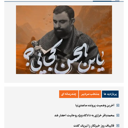
پربازدید ها
منتخب سردبیر
چندرسانه ای
آخرین وضعیت پرونده ساعدی‌نیا
محمدباقر خرازی به دادگاه ویژه روحانیت احضار شد
قالیباف روز خبرنگار را تبریک گفت