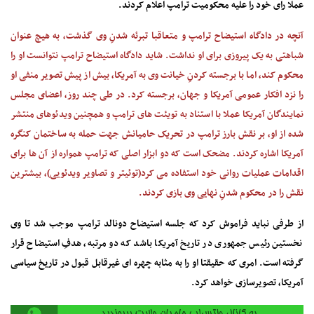
عملا رای خود را علیه محکومیت ترامپ اعلام کردند.
آنچه در دادگاه استیضاح ترامپ و متعاقبا تبرئه شدنِ وی گذشت، به هیچ عنوان
شباهتی به یک پیروزی برای او نداشت. شاید دادگاه استیضاح ترامپ نتوانست او را
محکوم کند، اما با برجسته کردنِ خیانت وی به آمریکا، بیش از پیش تصویر منفی او
را نزد افکار عمومی آمریکا و جهان، برجسته کرد. در طی چند روز، اعضای مجلس
نمایندگان آمریکا عملا با استناد به تویئت های ترامپ و همچنین ویدئوهای منتشر
شده از او، بر نقش بارز ترامپ در تحریک حامیانش جهت حمله به ساختمان کنگره
آمریکا اشاره کردند. مضحک است که دو ابزار اصلی که ترامپ همواره از آن ها برای
اقدامات عملیات روانی خود استفاده می کرد(توئیتر و تصاویر ویدئویی)، بیشترین
نقش را در محکوم شدنِ نهایی وی بازی کردند.
از طرفی نباید فراموش کرد که جلسه استیضاح دونالد ترامپ موجب شد تا وی
نخستین رئیس جمهوری در تاریخ آمریکا باشد که دو مرتبه، هدفِ استیضاح قرار
گرفته است. امری که حقیقتا او را به مثابه چهره ای غیرقابل قبول در تاریخ سیاسی
آمریکا، تصویرسازی خواهد کرد.