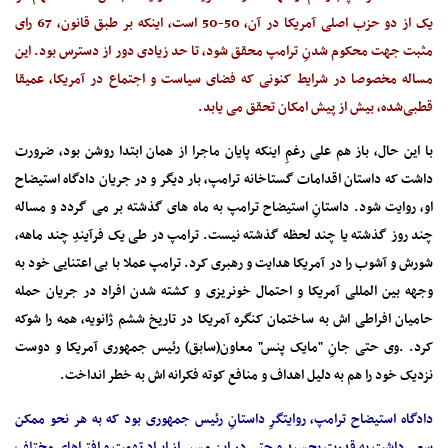
یک از دو حزب اصلی آمریکا در آن، 50-50 است، اینکه بر طبق قانون، 67 رای
مثبت جهت محکوم شدنِ ترامپ محقق شود، تا حد زیادی دور از دسترس بود. این
مساله مخصوصا در شرایط کنونی که فضای سیاست و اجتماع در آمریکا، عمیقا
قطبی‌شده، بیش از پیش امکان تحقق می یابد.
با این حال، باز هم علی رغمِ اینکه پایان ماجرا از همان ابتدا روشن بود، ضرورت
داشت که داستان اقدامات گستاخانه ترامپ، بار دیگر و در جریان دادگاه استیضاح
او، روایت شود. داستانِ استیضاح ترامپ به ماه های گذشته بر می گردد و مساله
چند روز گذشته یا چند لحظه گذشته نیست. ترامپ در طی یک فرآیندِ چند ماهه،
شورش و آشوب را در آمریکا هدایت و رهبری کرد. ترامپ عملا با بی اعتنایی خود به
وجهه بین المللی آمریکا و احتمال خونریزی و کشته شدن افراد در جریان حمله
حامیان افراطی اش به ساختمان کنگره آمریکا در تاریخ ششم ژانویه، همه را شوکه
کرد. .وی حتی جانِ "مایک پنس" معاون(سابق) رئیس جمهوری آمریکا و دوست
نزدیک خود را هم به دلیل اهداف و منافع کوته فکرانه اش به خطر انداخت.
دادگاه استیضاح ترامپ، روایتگرِ داستانِ رئیس جمهوری بود که به هر نحو ممکن
سعی داشت به قدرت بچسبد و حتی در این مسیر از ایراد تهمت و افتراهای مختلف