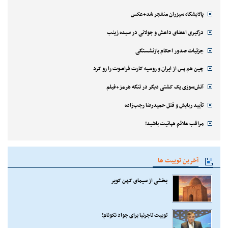
پالایشگاه سیزران منفجر شد+عکس
درگیری اعضای داعش و جولانی در سیده زینب
جزئیات صدور احکام بازنشستگی
چین هم پس از ایران و روسیه کارت فراصوت را رو کرد
آتش‌سوزی یک کشتی دیگر در تنگه هرمز+فیلم
تأیید ربایش و قتل حمیدرضا رجب‌زاده
مراقب علائم هپاتیت باشید!
آخرین توییت ها
بخشی از سیمای کهن کویر
توییت تاجرنیا برای جواد نکونام!