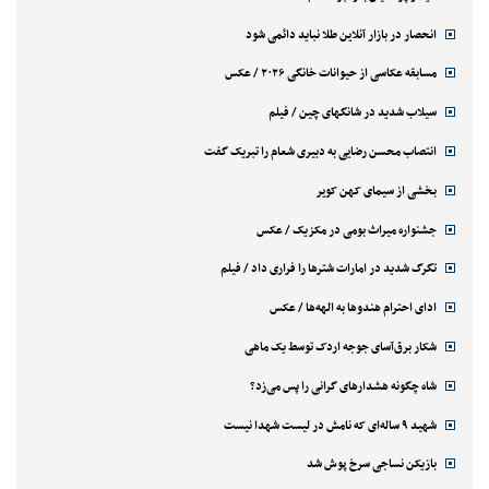
انحصار در بازار آنلاین طلا نباید دائمی شود
مسابقه عکاسی از حیوانات خانگی ۲۰۲۶ / عکس
سیلاب شدید در شانگهای چین / فیلم
انتصاب محسن رضایی به دبیری شعام را تبریک گفت
بخشی از سیمای کهن کویر
جشنواره میراث بومی در مکزیک / عکس
تگرگ شدید در امارات شترها را فراری داد / فیلم
ادای احترام هندوها به الهه‌ها / عکس
شکار برق‌آسای جوجه اردک توسط یک ماهی
شاه چگونه هشدارهای گرانی را پس می‌زد؟
شهید ۹ ساله‌ای که نامش در لیست شهدا نیست
بازیکن نساجی سرخ پوش شد