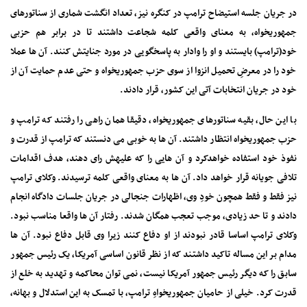
در جریان جلسه استیضاح ترامپ در کنگره نیز، تعداد انگشت شماری از سناتورهای
جمهوریخواه، به معنای واقعی کلمه شجاعت داشتند تا در برابر هم حزبی
خود(ترامپ) بایستند و او را وادار به پاسخگویی در مورد جنایتش کنند. آن ها عملا
خود را در معرضِ تحمیل انزوا از سوی حزب جمهوریخواه و حتی عدم حمایت آن از
خود در جریان انتخابات آتی این کشور، قرار دادند.
با این حال، بقیه سناتورهای جمهوریخواه، دقیقا همان راهی را رفتند که ترامپ و
حزب جمهوریخواه انتظار داشتند. آن ها به خوبی می دنستند که ترامپ از قدرت و
نفوذ خود استفاده خواهدکرد و آن هایی را که علیهش رای دهند، هدف اقدامات
تلافی جویانه قرار خواهد داد. آن ها به معنای واقعی کلمه ترسیدند. وکلای ترامپ
نیز فقط و فقط همچون خودِ وی، اظهارات جنجالی در جریان جلسات دادگاه انجام
دادند و تا حد زیادی، موجب تعجب همگان شدند. رفتار آن ها واقعا مناسب نبود.
وکلای ترامپ اساسا قادر نبودند از او دفاع کنند زیرا وی قابل دفاع نبود. آن ها
مدام بر این مساله تاکید داشتند که از نظر قانون اساسی آمریکا، یک رئیس جمهور
سابق را که دیگر رئیس جمهور آمریکا نیست، نمی توان محاکمه و تهدید به خلع از
قدرت کرد. خیلی از حامیان جمهوریخواهِ ترامپ، با تمسک به این استدلال و بهانه،