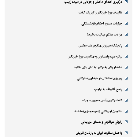
درگیری اعضای داعش و جولانی در سیده زینب
قالیباف روز خبرنگار را تبریک گفت
جزئیات صدور احکام بازنشستگی
مراقب علائم هپاتیت باشید!
پالایشگاه سیزران منفجر شد+عکس
بیانیه سپاه پاسداران به مناسبت روز خبرنگار
هشدار پکن به توکیو: با آتش بازی نکنید
پیروزی استقلال در دیداری تدارکاتی
پاسخ قالیباف به ترامپ
گفت وگوی رئیس جمهور با مردم
نظامیان آمریکایی «ضربه مغزی» شدند
رایزنی عراقچی و همتای موریتانی
واکنش سفارت ایران به پارلمان اتریش