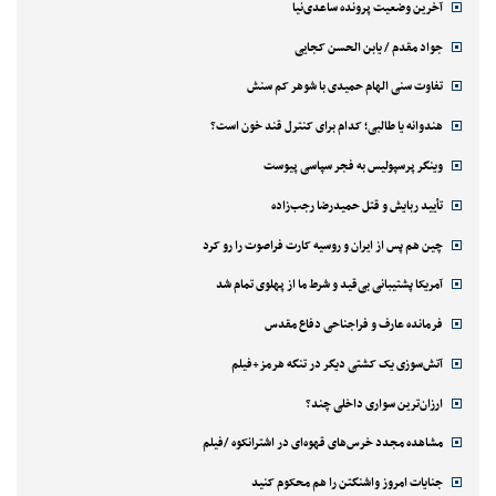
آخرین وضعیت پرونده ساعدی‌نیا
جواد مقدم / یابن الحسن کجایی
تفاوت سنی الهام حمیدی با شوهر کم سنش
هندوانه یا طالبی؛ کدام‌ برای کنترل قند خون است؟
وینگر پرسپولیس به فجر سپاسی پیوست
تأیید ربایش و قتل حمیدرضا رجب‌زاده
چین هم پس از ایران و روسیه کارت فراصوت را رو کرد
آمریکا پشتیبانی بی‌قید و شرط ما از پهلوی تمام شد
فرمانده عارف و فراجناحی دفاع مقدس
آتش‌سوزی یک کشتی دیگر در تنگه هرمز+فیلم
ارزان‌ترین سواری داخلی چند؟
مشاهده مجدد خرس‌های قهوه‌ای در اشترانکوه /فیلم
جنایات امروز واشنگتن را هم محکوم کنید