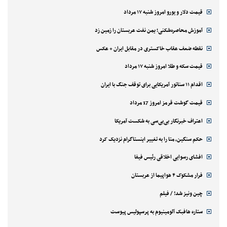
قیمت دلار و یورو امروز شنبه ۱۷ مرداد
آموزش محاصره‌شکنی؛ یمن نفت عربستان را زمین زد
نقطه ضعف عقاب خاکستری در مقابل ایران + عکس
قیمت سکه و طلا امروز شنبه ۱۷ مرداد
اقدام ۱۱ سناتور آمریکایی برای توقف جنگ با ایران
قیمت گوشت قرمز امروز 17 مرداد
اعتراف خبرنگار بی‌بی‌سی به شکست آمریکا
حکم سنگین، متا را به تغییر اینستاگرام نزدیک کرد
افشای رسوایی اخلاقی رئیس فیفا
فرار مشکوک ۴ هواپیما از عربستان
چین ونیز شد! / فیلم
ستاره هافبک آلومینیوم به پرسپولیس پیوست