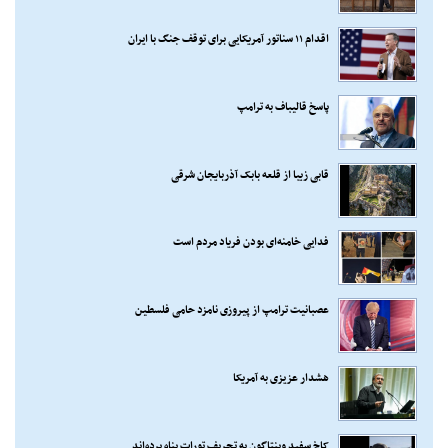
اقدام ۱۱ سناتور آمریکایی برای توقف جنگ با ایران
پاسخ قالیباف به ترامپ
قابی زیبا از قلعه بابک آذربایجان شرقی
فدایی خامنه‌ای بودن فریاد مردم است
عصبانیت ترامپ از پیروزی نامزد حامی فلسطین
هشدار عزیزی به آمریکا
کاخ سفید وپنتاگون به تحریف تورات پناه برده‌اند