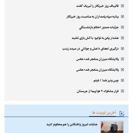
قالیباف روز خبرنگار را تبریک گفت
بیانیه سپاه پاسداران به مناسبت روز خبرنگار
جزئیات صدور احکام بازنشستگی
هشدار پکن به توکیو: با آتش بازی نکنید
درگیری اعضای داعش و جولانی در سیده زینب
پالایشگاه سیزران منفجر شد+عکس
پالایشگاه سیزران منفجر شد+عکس
چین ونیز شد! / فیلم
فرار مشکوک ۴ هواپیما از عربستان
آخرین توییت ها
جنایات امروز واشنگتن را هم محکوم کنید