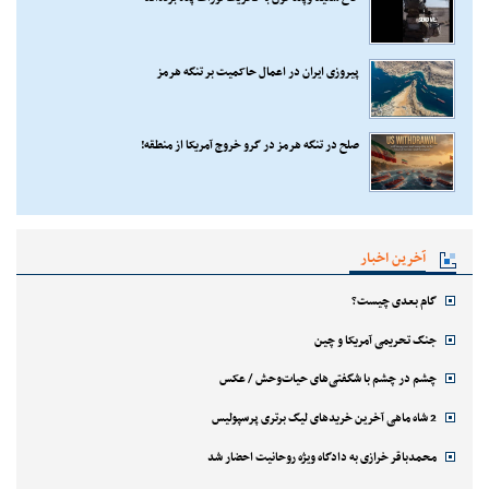
پیروزی ایران در اعمال حاکمیت بر تنگه هرمز
صلح در تنگه هرمز در گرو خروج آمریکا از منطقه!
آخرین اخبار
گام بعدی چیست؟
جنگ تحریمی آمریکا و چین
چشم در چشم با شگفتی‌های حیات‌وحش / عکس
2 شاه ماهی آخرین خریدهای لیگ برتری پرسپولیس
محمدباقر خرازی به دادگاه ویژه روحانیت احضار شد