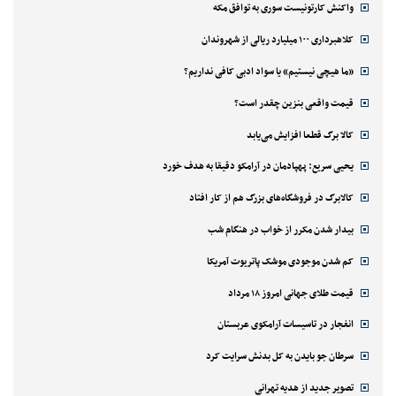
واکنش کارتونیست سوری به توافق مکه
کلاهبرداری ۱۰۰ میلیارد ریالی از شهروندان
«ما هیچی نیستیم» یا سواد ادبی کافی نداریم؟
قیمت واقعی بنزین چقدر است؟
کالا برگ قطعا افزایش می‌یابد
یحیی سریع: پهپادمان در آرامکو دقیقا به هدف خورد
کالابرگ در فروشگاه‌های بزرگ هم از کار افتاد
بیدار شدن مکرر از خواب در هنگام شب
کم شدن موجودی موشک پاتریوت آمریکا
قیمت طلای جهانی امروز ۱۸ مرداد
انفجار در تاسیسات آرامکوی عربستان
سرطان جو بایدن به کل بدنش سرایت کرد
تصویر جدید از هدیه تهرانی