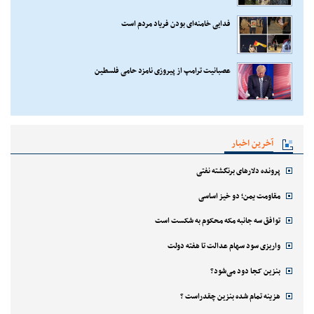
فدایی خامنه‌ای بودن فریاد مردم است
عصبانیت ترامپ از پیروزی نامزد حامی فلسطین
آخرین اخبار
پرونده دلارهای برنگشته نفتی
مقاومت یمن؛ دو خیز اساسی
توافق سه جانبه مکه محکوم به شکست است
واریزی سود سهام عدالت تا هفته دولت
بنزین کجا دود می‌شود؟
هزینه تمام شده بنزین چقدراست ؟