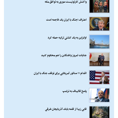
واکنش کارتونیست سوری به توافق مکه
اعتراف ؛جنگ با ایران یک فاجعه است
اوکراین به یک کشتی ترکیه حمله کرد
جنایات امروز واشنگتن را هم محکوم کنید
اقدام ۱۱ سناتور آمریکایی برای توقف جنگ با ایران
پاسخ قالیباف به ترامپ
قابی زیبا از قلعه بابک آذربایجان شرقی