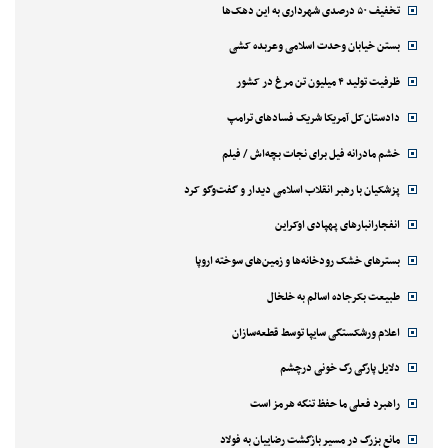
تخفیف ۵۰ درصدی شهرداری به این دهک‌ها
بستن خیابان وحدت اسلامی وعربده کشی
ظرفیت تولید ۴ میلیون تن مرغ در کشور
دادستان‌کل آمریکا شریک فسادهای ترامپ
خشم مادرانه فیل برای نجات بچه‌اش / فیلم
پزشکیان با رهبر انقلاب اسلامی دیدار و گفت‌وگو کرد
انفجارانبارهای پهپادی اوکراین
بسترهای خشک رودخانه‌ها و زمین‌های سوخته اروپا
طبیعت بکرجاده اسالم به خلخال
اعلام ورشکستگی سایپا توسط قطعه‌سازان
دلایل پارگی رگ خونی درچشم
راهبرد فعلی ما حفظ تنگه هرمز است
مانع بزرگ در مسیر بازگشت رضاییان به فولاد