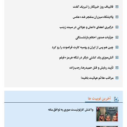
قالیباف روز خبرنگار را تبریک گفت
پالایشگاه سیزران منفجر شد+عکس
درگیری اعضای داعش و جولانی در سیده زینب
جزئیات صدور احکام بازنشستگی
چین هم پس از ایران و روسیه کارت فراصوت را رو کرد
آتش‌سوزی یک کشتی دیگر در تنگه هرمز+فیلم
تأیید ربایش و قتل حمیدرضا رجب‌زاده
مراقب علائم هپاتیت باشید!
آخرین توییت ها
واکنش کارتونیست سوری به توافق مکه