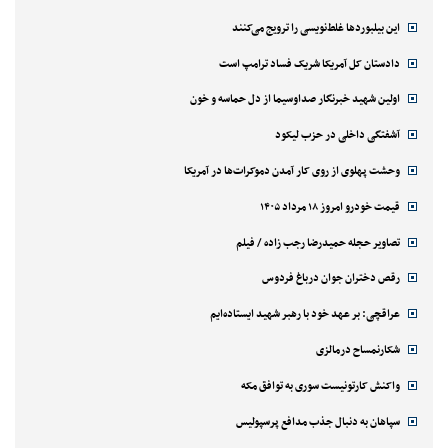
این بیلبوردها غلط‌نویسی را ترویج می‌کنند
دادستان کل آمریکا شریک فساد ترامپ است
اولین شهید خبرنگار صداوسیما از دل حماسه و خون
آشفتگی داخلی در حزب لیکود
وحشت پهلوی از روی کار آمدن دموکرات‌ها در آمریکا
قیمت خودرو امروز ۱۸ مرداد ۱۴۰۵
تصاویر حجله حمیدرضا رجب زاده / فیلم
رقص دختران جوان درباغ فردوس
عراقچی: بر عهد خود با رهبر شهید ایستاده‌ایم
شکارنمساح درمالزی
واکنش کارتونیست سوری به توافق مکه
سپاهان به دنبال جذب مدافع پرسپولیس