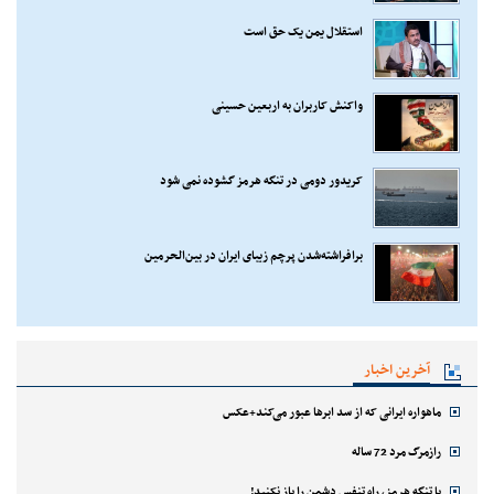
استقلال یمن یک حق است
واکنش کاربران به اربعین حسینی
کریدور دومی در تنگه هرمز گشوده نمی شود
برافراشته‌شدن پرچم زیبای ایران در بین‌الحرمین
آخرین اخبار
ماهواره ایرانی که از سد ابرها عبور می‌کند+عکس
رازمرگ مرد 72 ساله
با تنگه هرمز، راه تنفس دشمن را باز نکنید!