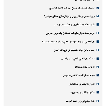
دستگیری ۸ شرور مسلح گروهک‌های تروریستی
ورود حسن روحانی برای رادیکال‌سازی فضای سیاسی؟
قیمت طلا و سکه امروز پنجشنبه 15 مرداد
درخواست تارتار برای اضافه شدن یک مربی خارجی
چرا بعضی در اوج نعمت و بعضی در نهایت حسرت‌اند؟
پهپاد حامل مواد منفجره در فرودگاه آلمان
دستگیری قاضی قلابی در مازندران
ادعای جدید سنتکام
حمله انصارالله به نفتکش صعودی
اصرار نتانیاهو بر اشغالگری
فیگو: اینفانتینو باید برود
همه مردم ایران را حفظ کردند