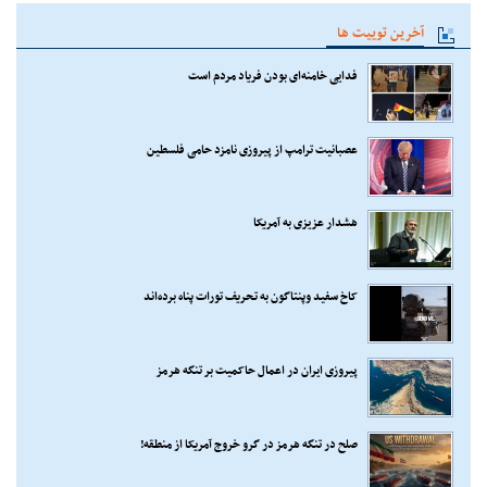
آخرین توییت ها
فدایی خامنه‌ای بودن فریاد مردم است
عصبانیت ترامپ از پیروزی نامزد حامی فلسطین
هشدار عزیزی به آمریکا
کاخ سفید وپنتاگون به تحریف تورات پناه برده‌اند
پیروزی ایران در اعمال حاکمیت بر تنگه هرمز
صلح در تنگه هرمز در گرو خروج آمریکا از منطقه!