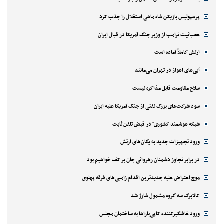
پرسپولیس بازیکن شاه ماهی استقلال را جذب کرد
عصبانیت ترامپ از وزیر جنگ آمریکا در قبال ایران
ارتش کاملاً آماده است
آبی‌های اهواز در تهران می‌مانند
سلاح مقاومت قابل مذاکره نیست
سود شرکت‌های بزرگ نفتی از جنگ آمریکا علیه ایران
شبکه هوشمند کشوری" در قبض تلفن ثابت
ورود تجهیزات جدید به یگان‌های ارتش
در برابر تجاوز دشمنان رهروانی جان بر کف خواهیم بود
موج اعتراض علیه جدیدترین اقدام زامبی‌های فرقه پهلوی
کالابرگ سه گروه مشمول شارژ شد
ورود غافلگیرکننده کاپی‌باراها به ساختمان مجلس