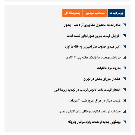
پربازدید ها
منتخب سردبیر
چندرسانه ای
صادرات ۱۵ محصول کشاورزی آزاد شد+ جدول
افزایش قیمت بنزین هنوز نهایی نشده است
اکبر عبدی حلاوت هنر اصیل را به خانه‌ها آورد
بازداشت مجدد سارق یک هفته پس از آزادی
بدرود مرد خاطرات
هشدار ماورای بنفش در تهران
انفجار قیمت نفت کابوس ترامپ در تهدید زیرساختی
قیمت دینار در عراق امروز شنبه ۳ مرداد
جزئیات دریافت اینترنت رایگان برای زائران اربعین
ویدئویی جدید از شدت زلزله مرگبار ونزوئلا