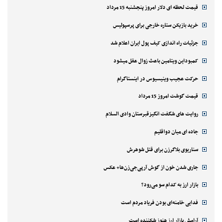
قیمت لحظه ای دلار امروز پنجشنبه 15 مرداد
خرید بازیکن ستاره خارجی برای پرسپولیس
جزئیات راه اندازی کیف پول ایران اعلام شد
کمبوداین ویتامین باعث زوال عقل میشود
حرکت عجیب وینیسیوس در اینستاگرام
قیمت گوشت امروز 15 مرداد
روایت های شگفت انگیزقبرستان وادی السلام
جاده ای میان دواقلیم
سناریوی بلاگرزن برای قتل شوهرش
جاری شدن خون از گوش آرپی‌جی‌زن‌ها+ عکس
بازار ارز به کدام سو می‌رود؟
فدایی خامنه‌ای بودن فریاد مردم است
آرامش بازار ارز هنوز شکننده است