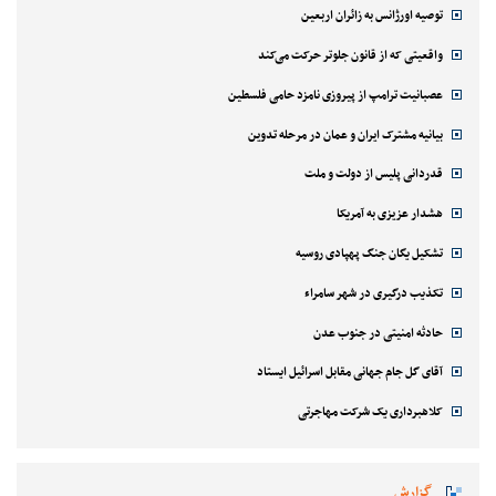
توصیه اورژانس به زائران اربعین
واقعیتی که از قانون جلوتر حرکت می‌کند
عصبانیت ترامپ از پیروزی نامزد حامی فلسطین
بیانیه مشترک ایران و عمان در مرحله تدوین
قدردانی پلیس از دولت و ملت
هشدار عزیزی به آمریکا
تشکیل یگان جنگ پهپادی روسیه
تکذیب درگیری در شهر سامراء
حادثه امنیتی در جنوب عدن
آقای گل جام جهانی مقابل اسرائیل ایستاد
کلاهبرداری یک شرکت مهاجرتی
گزارش