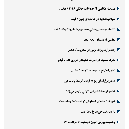
مسابقه عکاسی از حیوانات خانگی ۲۰۲۶ / عکس
سیلاب شدید در شانگهای چین / فیلم
انتصاب محسن رضایی به دبیری شعام را تبریک گفت
بخشی از سیمای کهن کویر
جشنواره میراث بومی در مکزیک / عکس
تگرگ شدید در امارات شترها را فراری داد / فیلم
ادای احترام هندوها به الهه‌ها / عکس
شکار برق‌آسای جوجه اردک توسط یک ماهی
شاه چگونه هشدارهای گرانی را پس می‌زد؟
شهید ۹ ساله‌ای که نامش در لیست شهدا نیست
بازیکن نساجی سرخ پوش شد
وضعیت بورس امروز دوشنبه ۱۹ مرداد ۱۴۰۵