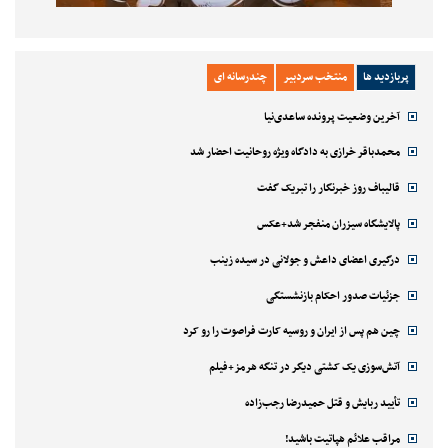
پربازدید ها
منتخب سردبیر
چندرسانه ای
آخرین وضعیت پرونده ساعدی‌نیا
محمدباقر خرازی به دادگاه ویژه روحانیت احضار شد
قالیباف روز خبرنگار را تبریک گفت
پالایشگاه سیزران منفجر شد+عکس
درگیری اعضای داعش و جولانی در سیده زینب
جزئیات صدور احکام بازنشستگی
چین هم پس از ایران و روسیه کارت فراصوت را رو کرد
آتش‌سوزی یک کشتی دیگر در تنگه هرمز+فیلم
تأیید ربایش و قتل حمیدرضا رجب‌زاده
مراقب علائم هپاتیت باشید!