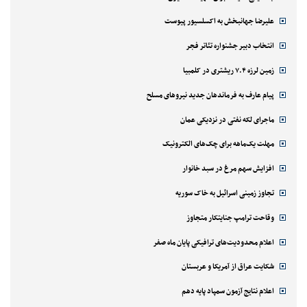
علیرضا جهانبخش به اکسلسیور پیوست
انتخاب دبیر جشنواره تئاتر فجر
زمین لرزه ۷.۴ ریشتری در کلمبیا
پیام عارف به فرماندهان جدید نیروهای مسلح
ماجرای لکه نفتی در نزدیکی عمان
مهلت یک‌ماهه برای چک‌های الکترونیک
افزایش سهم مرغ در سبد خانوار
تجاوز زمینی اسرائیل به خاک سوریه
وقاحت ترامپ جنایتکار متجاوز
اعلام محدودیت‌های ترافیکی پایان ماه صفر
شکایت عراق از آمریکا و عربستان
اعلام نتایج آزمون سمپاد پایه دهم