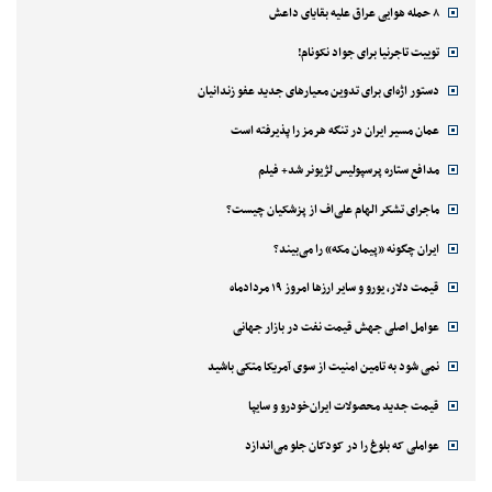
۸ حمله هوایی عراق علیه بقایای داعش
توییت تاجرنیا برای جواد نکونام!
دستور اژه‌ای برای تدوین معیارهای جدید عفو زندانیان
عمان مسیر ایران در تنگه هرمز را پذیرفته است
مدافع ستاره پرسپولیس لژیونر شد+ فیلم
ماجرای تشکر الهام علی‌اف از پزشکیان چیست؟
ایران چگونه «پیمان مکه» را می‌بیند؟
قیمت دلار، یورو و سایر ارزها امروز ۱۹ مردادماه
عوامل اصلی جهش قیمت نفت در بازار جهانی
نمی شود به تامین امنیت از سوی آمریکا متکی باشید
قیمت جدید محصولات ایران‌خودرو و سایپا
عواملی که بلوغ را در کودکان جلو می‌اندازد