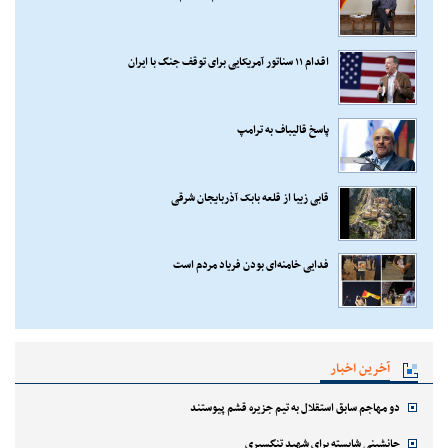
اقدام ۱۱ سناتور آمریکایی برای توقف جنگ با ایران
پاسخ قالیباف به ترامپ
قابی زیبا از قلعه بابک آذربایجان شرقی
فدایی خامنه‌ای بودن فریاد مردم است
آخرین اخبار
دو مهاجم سابق استقلال به تیم جزیره قشم پیوستند
جانشینی شایسته برای شهید تنگسیری