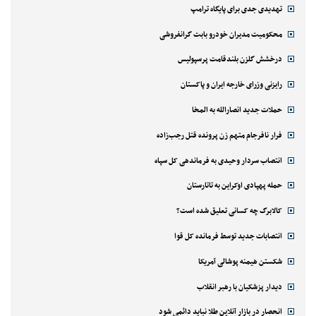
تهدیدی جدی برای پایگاه ترامپ
محکومیت مدیران خودرو بابت گرانفروشی
درخشش گلزن بلندقامت پرسپولیس
رایزنی وزرای خارجه ایران و پاکستان
حملات جدید انصارالله به المخا
فرار نافرجام متهم زن پرونده قتل رجب‌زاده
انتصاب سردار وحیدی به فرماندهی کل سپاه
حمله پهپادی اوکراین به تاتارستان
کالابرگ چه کسانی تعلیق شده است؟
انتصابات جدید توسط فرمانده کل قوا
شکستن هیمنه پوشالی آمریکا
دیدار پزشکیان با رهبر انقلاب
انحصار در بازار آنلاین طلا نباید دائمی شود