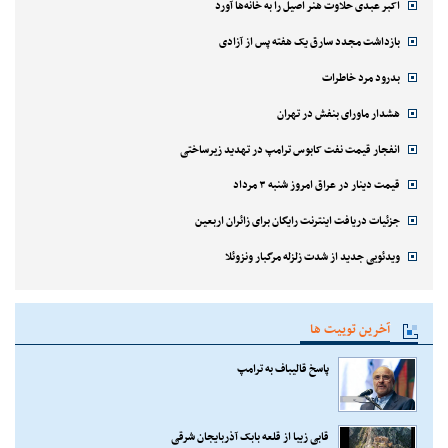
اکبر عبدی حلاوت هنر اصیل را به خانه‌ها آورد
بازداشت مجدد سارق یک هفته پس از آزادی
بدرود مرد خاطرات
هشدار ماورای بنفش در تهران
انفجار قیمت نفت کابوس ترامپ در تهدید زیرساختی
قیمت دینار در عراق امروز شنبه ۳ مرداد
جزئیات دریافت اینترنت رایگان برای زائران اربعین
ویدئویی جدید از شدت زلزله مرگبار ونزوئلا
آخرین توییت ها
پاسخ قالیباف به ترامپ
قابی زیبا از قلعه بابک آذربایجان شرقی