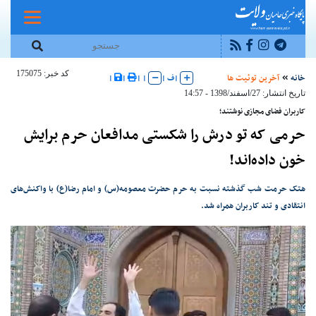
کد خبر: 175075
خانه
آخرین توئیت ها
|
ف
|
|
|
|
|
تاریخ انتشار: 27/اسفند/1398 - 14:57
کاربران فضای مجازی نوشتند؛
حرمی که تو درش را شکستی مدافعان حرم برایش
خون داده‌اند!
هتک حرمت شب گذشته نسبت به حرم حضرت معصومه(س) و امام رضا(ع) با واکنش‌های
انتقادی و تند کاربران همراه شد.