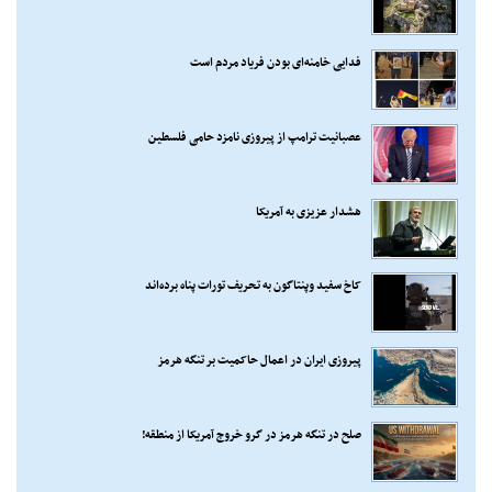
فدایی خامنه‌ای بودن فریاد مردم است
عصبانیت ترامپ از پیروزی نامزد حامی فلسطین
هشدار عزیزی به آمریکا
کاخ سفید وپنتاگون به تحریف تورات پناه برده‌اند
پیروزی ایران در اعمال حاکمیت بر تنگه هرمز
صلح در تنگه هرمز در گرو خروج آمریکا از منطقه!