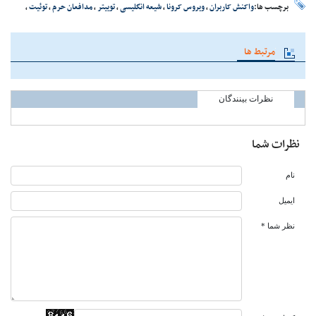
برچسب ها:
واکنش کاربران
،
ویروس کرونا
،
شیعه انگلیسی
،
توییتر
،
مدافعان حرم
،
توئیت
،
مرتبط ها
نظرات بینندگان
نظرات شما
نام
ایمیل
نظر شما *