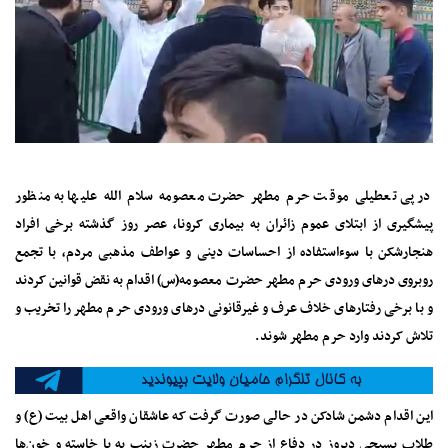
در پی تعطیلی موقت حرم مطهر حضرت معصومه سلام الله علیها به منظور
پیشگیری از ابتلای عموم زائران به بیماری کرونا، عصر روز گذشته برخی افراد
هنجارشکن با سوءاستفاده از احساسات دینی و عواطف مذهبی مردم، با تجمع
روبروی درهای ورودی حرم مطهر حضرت معصومه(س) اقدام به نقض قوانین کردند
و با برخی رفتارهای خلاف عرف و غیرقانونی درهای ورودی حرم مطهر را تخریب و
تلاش کردند وارد حرم مطهر شوند.
این اقدام دشمن شادکن در حالی صورت گرفت که عاشقان واقعی اهل بیت (ع) و
طلاب بسیجی دیروز در دفاع از حرم مطهر حضرت زینب به پا خاسته و خون‌ها