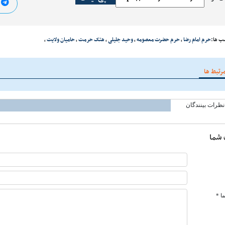
ا
ب ها:
حرم امام رضا
،
حرم حضرت معصومه
،
وحید جلیلی
،
هتک حرمت
،
حامیان ولایت
،
رتبط ها
نظرات بینندگان
 شما
ا *