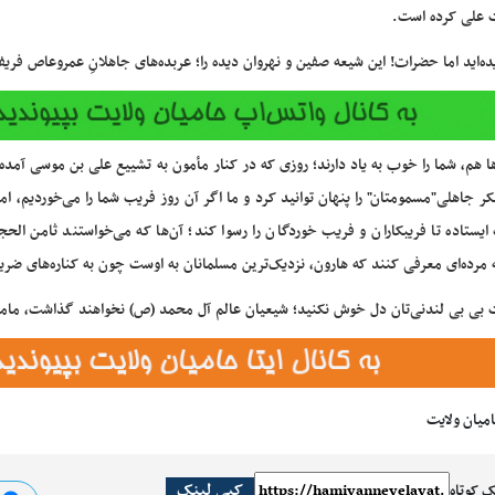
 علی کرده است.
ه‌اید اما حضرات! این شیعه صفین و نهروان دیده را؛ عربده‌های جاهلانِ عمروعاص فریفت
 هم، شما را خوب به یاد دارند؛ روزی که در کنار مأمون به تشییع علی بن موسی آمده 
فکر جاهلی"مسمومتان" را پنهان توانید کرد و ما اگر آن روز فریب شما را می‌خوردیم، ا
ایستاده تا فریبکاران و فریب خوردگان را رسوا کند؛ آن‌ها که می‌خواستند ثامن ال
ه مرده‌ای معرفی کنند که هارون، نزدیک‌ترین مسلمانان به اوست چون به کناره‌های 
 بی بی لندنی‌تان دل خوش نکنید؛ شیعیان عالم آل محمد (ص) نخواهند گذاشت، مامونی
امیان ولایت
کپی لینک
ک کوتاه