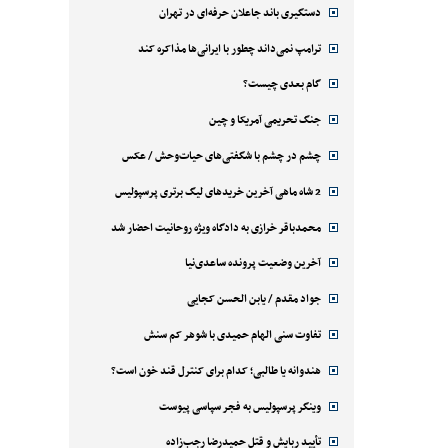
دستگیری باند جاعلان حرفه‌ای در تهران
ترامپ نمی‌داند چطور با ایرانی‌ها مذاکره کند
گام بعدی چیست؟
جنگ تحریمی آمریکا و چین
چشم در چشم با شگفتی‌های حیات‌وحش / عکس
2 شاه ماهی آخرین خریدهای لیگ برتری پرسپولیس
محمدباقر خرازی به دادگاه ویژه روحانیت احضار شد
آخرین وضعیت پرونده ساعدی‌نیا
جواد مقدم / یابن الحسن کجایی
تفاوت سنی الهام حمیدی با شوهر کم سنش
هندوانه یا طالبی؛ کدام‌ برای کنترل قند خون است؟
وینگر پرسپولیس به فجر سپاسی پیوست
تأیید ربایش و قتل حمیدرضا رجب‌زاده