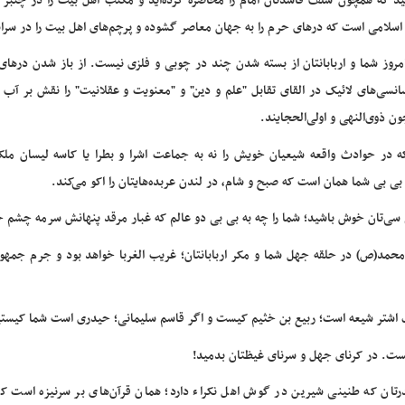
ید که همچون سلف فاسدتان امام را محاصره کرده‌اید و مکتب اهل بیت را در چنبر کاخ
سلامی است که درهای حرم را به جهان معاصر گشوده و پرچم‌های اهل بیت را در سراسر
وز شما و اربابانتان از بسته شدن چند در چوبی و فلزی نیست. از باز شدن درها
نسی‌های لائیک‌ در القای تقابل "علم و دین" و "معنویت و عقلانیت" را نقش بر آ
ن ذوی‌النهی و اولی‌الحجایند.
ه در حوادث واقعه شیعیان خویش را نه به جماعت اشرا و بطرا یا کاسه لیسان ملکه
 بی بی شما همان است که صبح و شام، در لندن عربده‌هایتان را اکو می‌کند.
 سی‌تان خوش باشید؛ شما را چه به بی بی دو عالم که غبار مرقد پنهانش سرمه چشم 
محمد(ص) در حلقه جهل شما و مکر اربابانتان؛ غریب الغربا خواهد بود و جرم جمهو
 اشتر شیعه است؛ ربیع بن خثیم کیست و اگر قاسم سلیمانی؛ حیدری است شما کیستی
ست. در کرنای جهل و سرنای غیظتان بدمید!
تان که طنینی شیرین در گوش اهل نکراء دارد؛ همان قرآن‌های بر سرنیزه است ک