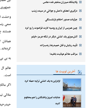
این شمای
پالایشگاه سیزران منفجر شد+عکس
جمهوری ا
درگیری اعضای داعش و جولانی در سیده زینب
وحشت امر
جزئیات صدور احکام بازنشستگی
سعی رنسا
چین هم پس از ایران و روسیه کارت فراصوت را رو کرد
هستند چو
آتش‌سوزی یک کشتی دیگر در تنگه هرمز+فیلم
همانان ک
تأیید ربایش و قتل حمیدرضا رجب‌زاده
کرده‌اند.
مراقب علائم هپاتیت باشید!
به بی بی
عالم آل 
آخرین توییت ها
است.
اوکراین به یک کشتی ترکیه حمله کرد
اگر مالک
ملالی نی
جنایات امروز واشنگتن را هم محکوم
کنید
حیدرحیدر