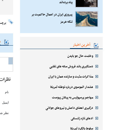
پناه برده‌اند
پیروزی ایران در اعمال حاکمیت بر
تنگه هرمز
برچس
م
آخرین اخبار
وخامت حال جو بایدن
دستگیری باند فروش سکه های تقلبی
مذاکرات مثبت و سازنده عمان با ایران
نظرات
هشدار الموسوی درباره توطئه آمریکا
نام
مهاجم پرسپولیس به پیکان پیوست
ایمیل
درگیری اعضای داعش و نیروهای جولانی
نظر شم
ادعای تازه زلنسکی
سقوط بالگرد آمریکا