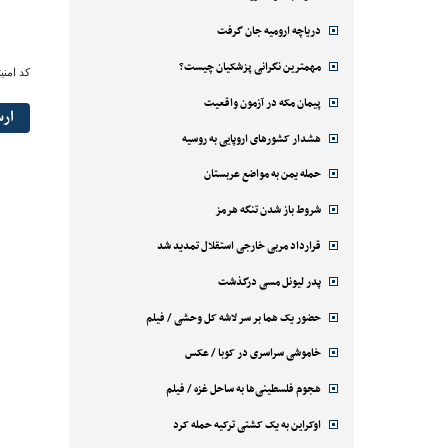
دریاچه ارومیه جان گرفت
مهمترین نگرانی پزشکیان چیست؟
کد امنی
پیمان مکه در آزمون واقعیت
ار
هشدار کشورهای اروپایی به روسیه
حمله یمن به مواضع عربستان
شروط باز شدن تنگه هرمز
قرارداد مربی خارجی استقلال تمدید شد
پدر لیونل مسی درگذشت
حضور یک هما بر سر لاشه‌ کل وحشی / فیلم
خاموشی سراسری در کوبا / عکس
هجوم فلسطینی‌ها به ساحل غزه / فیلم
اوکراین به یک کشتی ترکیه حمله کرد