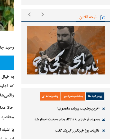
نوحه آنلاین
وحید جلی
به خیال 
که اجازه
واقعی‌شان
پربازدید ها
منتخب سردبیر
چندرسانه ای
حالا هما
آخرین وضعیت پرونده ساعدی‌نیا
محاصره د
محمدباقر خرازی به دادگاه ویژه روحانیت احضار شد
یا اشباه 
قالیباف روز خبرنگار را تبریک گفت