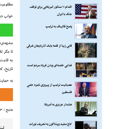
مظلومیت
اقدام ۱۱ سناتور آمریکایی برای توقف
جنگ با ایران
خواب دید
پاسخ قالیباف به ترامپ
مشهدی‌ها
قابی زیبا از قلعه بابک آذربایجان شرقی
تا مگر ت
به قامت 
فدایی خامنه‌ای بودن فریاد مردم است
تاریخ، ک
به حمایت
عصبانیت ترامپ از پیروزی نامزد حامی
فلسطین
هشدار عزیزی به آمریکا
منبع : ح
کاخ سفید وپنتاگون به تحریف تورات
لین