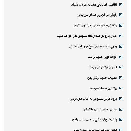
نظامیان آمریکایی «ضربه مغزی» شدند
رایزنی عراقچی و همتای موریتانی
واکنش سفارت ایران به پارلمان اتریش
جهان به‌زودی صدای ناله سعودی‌ها را خواهد شنید
رقمی عجیب برای فسخ قرارداد رضاییان
گزافه‌گویی جدید ترامپ
انفجار مرگبار در جرمانا
عملیات جدید ارتش یمن
برکناری مقامات موساد
ورود هوش مصنوعی به کتاب‌های درسی
توافق تجاری ایران و پاکستان
پایان طرح ترافیکی اربعین پلیس راهور
ابتکارات رهبر انقلاب در میدان نبرد