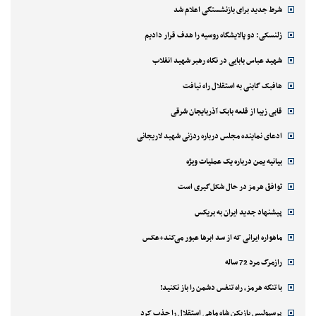
شرط جدید برای بازنشستگی اعلام شد
زلنسکی: دو پالایشگاه روسیه را هدف قرار دادیم
شهید عباس بابایی در نگاه رهبر شهید انقلاب
هافبک گابنی به استقلال راه نیافت
قابی زیبا از قلعه بابک آذربایجان شرقی
ادعای نماینده مجلس درباره ردزنی شهید لاریجانی
بیانیه یمن درباره یک عملیات ویژه
توافق هرمز در حال شکل‌گیری است
پیشنهاد جدید ایران به بریکس
ماهواره ایرانی که از سد ابرها عبور می‌کند+عکس
رازمرگ مرد 72 ساله
با تنگه هرمز، راه تنفس دشمن را باز نکنید!
پرسپولیس بازیکن شاه ماهی استقلال را جذب کرد