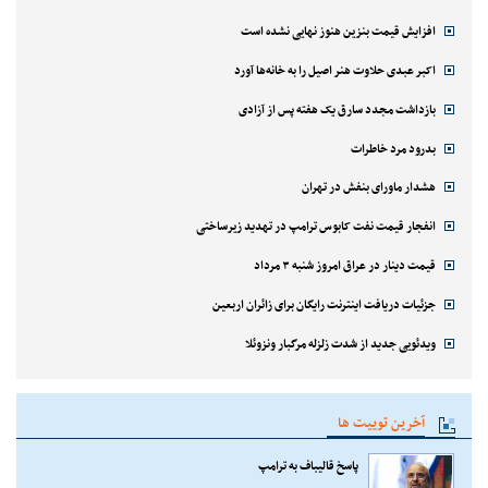
افزایش قیمت بنزین هنوز نهایی نشده است
اکبر عبدی حلاوت هنر اصیل را به خانه‌ها آورد
بازداشت مجدد سارق یک هفته پس از آزادی
بدرود مرد خاطرات
هشدار ماورای بنفش در تهران
انفجار قیمت نفت کابوس ترامپ در تهدید زیرساختی
قیمت دینار در عراق امروز شنبه ۳ مرداد
جزئیات دریافت اینترنت رایگان برای زائران اربعین
ویدئویی جدید از شدت زلزله مرگبار ونزوئلا
آخرین توییت ها
پاسخ قالیباف به ترامپ