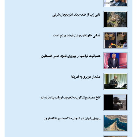
قابی زیبا از قلعه بابک آذربایجان شرقی
فدایی خامنه‌ای بودن فریاد مردم است
عصبانیت ترامپ از پیروزی نامزد حامی فلسطین
هشدار عزیزی به آمریکا
کاخ سفید وپنتاگون به تحریف تورات پناه برده‌اند
پیروزی ایران در اعمال حاکمیت بر تنگه هرمز