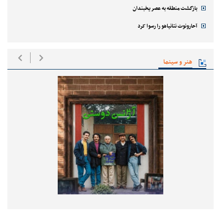
بازگشت منطقه به عصر یخبندان
آحارونوت نتانیاهو را رسوا کرد
هنر و سینما