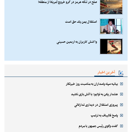
صلح در تنگه هرمز در گرو خروج آمریکا از منطقه!
استقلال یمن یک حق است
واکنش کاربران به اربعین حسینی
آخرین اخبار
بیانیه سپاه پاسداران به مناسبت روز خبرنگار
هشدار پکن به توکیو: با آتش بازی نکنید
پیروزی استقلال در دیداری تدارکاتی
پاسخ قالیباف به ترامپ
گفت وگوی رئیس جمهور با مردم