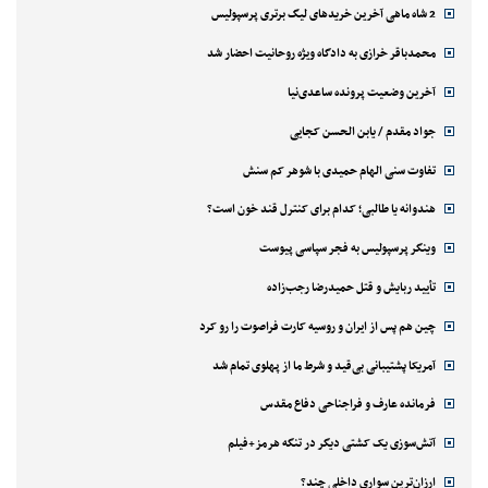
2 شاه ماهی آخرین خریدهای لیگ برتری پرسپولیس
محمدباقر خرازی به دادگاه ویژه روحانیت احضار شد
آخرین وضعیت پرونده ساعدی‌نیا
جواد مقدم / یابن الحسن کجایی
تفاوت سنی الهام حمیدی با شوهر کم سنش
هندوانه یا طالبی؛ کدام‌ برای کنترل قند خون است؟
وینگر پرسپولیس به فجر سپاسی پیوست
تأیید ربایش و قتل حمیدرضا رجب‌زاده
چین هم پس از ایران و روسیه کارت فراصوت را رو کرد
آمریکا پشتیبانی بی‌قید و شرط ما از پهلوی تمام شد
فرمانده عارف و فراجناحی دفاع مقدس
آتش‌سوزی یک کشتی دیگر در تنگه هرمز+فیلم
ارزان‌ترین سواری داخلی چند؟