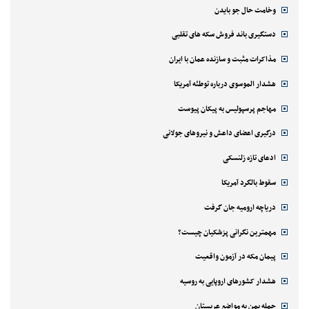
وخامت حال جو بایدن
دستگیری باند فروش سکه های تقلبی
مذاکرات مثبت و سازنده عمان با ایران
هشدار الموسوی درباره توطئه آمریکا
مهاجم پرسپولیس به پیکان پیوست
درگیری اعضای داعش و نیروهای جولانی
ادعای تازه زلنسکی
سقوط بالگرد آمریکا
دریاچه ارومیه جان گرفت
مهمترین نگرانی پزشکیان چیست؟
پیمان مکه در آزمون واقعیت
هشدار کشورهای اروپایی به روسیه
حمله یمن به مواضع عربستان