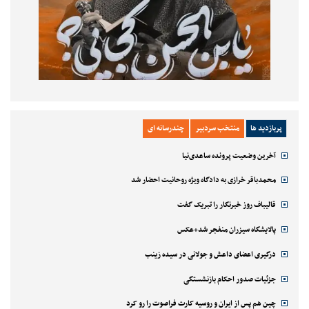
پربازدید ها
منتخب سردبیر
چندرسانه ای
آخرین وضعیت پرونده ساعدی‌نیا
محمدباقر خرازی به دادگاه ویژه روحانیت احضار شد
قالیباف روز خبرنگار را تبریک گفت
پالایشگاه سیزران منفجر شد+عکس
درگیری اعضای داعش و جولانی در سیده زینب
جزئیات صدور احکام بازنشستگی
چین هم پس از ایران و روسیه کارت فراصوت را رو کرد