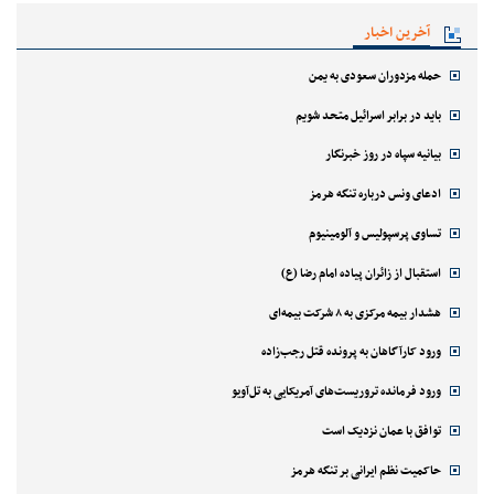
آخرین اخبار
حمله مزدوران سعودی به یمن
باید در برابر اسرائیل متحد شویم
بیانیه سپاه در روز خبرنگار
ادعای ونس درباره تنگه هرمز
تساوی پرسپولیس و آلومینیوم
استقبال از زائران پیاده امام رضا (ع)
هشدار بیمه مرکزی به ۸ شرکت بیمه‌ای
ورود کارآگاهان به پرونده قتل رجب‌زاده
ورود فرمانده تروریست‌های آمریکایی به تل‌آویو
توافق با عمان نزدیک است
حاکمیت نظم ایرانی بر تنگه هرمز