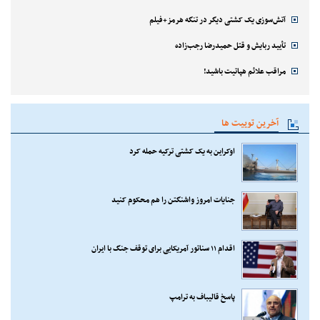
آتش‌سوزی یک کشتی دیگر در تنگه هرمز+فیلم
تأیید ربایش و قتل حمیدرضا رجب‌زاده
مراقب علائم هپاتیت باشید!
آخرین توییت ها
اوکراین به یک کشتی ترکیه حمله کرد
جنایات امروز واشنگتن را هم محکوم کنید
اقدام ۱۱ سناتور آمریکایی برای توقف جنگ با ایران
پاسخ قالیباف به ترامپ