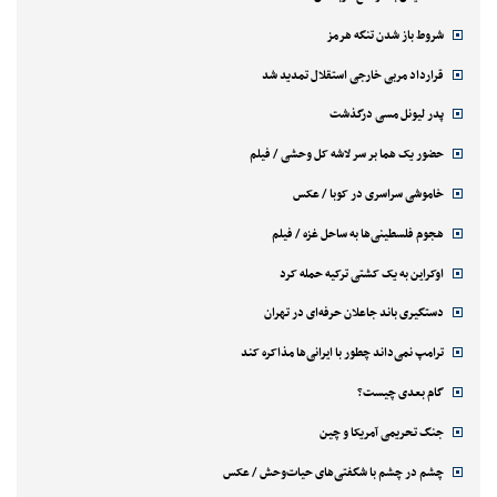
شروط باز شدن تنگه هرمز
قرارداد مربی خارجی استقلال تمدید شد
پدر لیونل مسی درگذشت
حضور یک هما بر سر لاشه‌ کل وحشی / فیلم
خاموشی سراسری در کوبا / عکس
هجوم فلسطینی‌ها به ساحل غزه / فیلم
اوکراین به یک کشتی ترکیه حمله کرد
دستگیری باند جاعلان حرفه‌ای در تهران
ترامپ نمی‌داند چطور با ایرانی‌ها مذاکره کند
گام بعدی چیست؟
جنگ تحریمی آمریکا و چین
چشم در چشم با شگفتی‌های حیات‌وحش / عکس