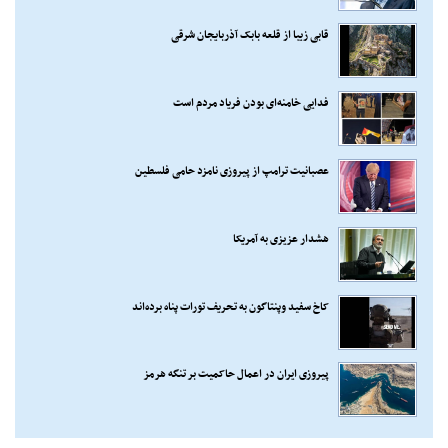
قابی زیبا از قلعه بابک آذربایجان شرقی
فدایی خامنه‌ای بودن فریاد مردم است
عصبانیت ترامپ از پیروزی نامزد حامی فلسطین
هشدار عزیزی به آمریکا
کاخ سفید وپنتاگون به تحریف تورات پناه برده‌اند
پیروزی ایران در اعمال حاکمیت بر تنگه هرمز