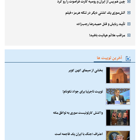
چین هم پس از ایران و روسیه کارت فراصوت را رو کرد
آتش‌سوزی یک کشتی دیگر در تنگه هرمز+فیلم
تأیید ربایش و قتل حمیدرضا رجب‌زاده
مراقب علائم هپاتیت باشید!
آخرین توییت ها
بخشی از سیمای کهن کویر
توییت تاجرنیا برای جواد نکونام!
واکنش کارتونیست سوری به توافق مکه
اعتراف ؛جنگ با ایران یک فاجعه است