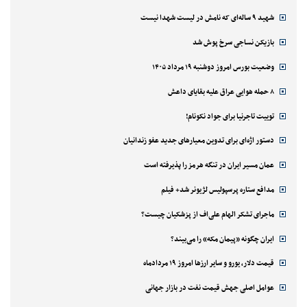
شهید ۹ ساله‌ای که نامش در لیست شهدا نیست
بازیکن نساجی سرخ پوش شد
وضعیت بورس امروز دوشنبه ۱۹ مرداد ۱۴۰۵
۸ حمله هوایی عراق علیه بقایای داعش
توییت تاجرنیا برای جواد نکونام!
دستور اژه‌ای برای تدوین معیارهای جدید عفو زندانیان
عمان مسیر ایران در تنگه هرمز را پذیرفته است
مدافع ستاره پرسپولیس لژیونر شد+ فیلم
ماجرای تشکر الهام علی‌اف از پزشکیان چیست؟
ایران چگونه «پیمان مکه» را می‌بیند؟
قیمت دلار، یورو و سایر ارزها امروز ۱۹ مردادماه
عوامل اصلی جهش قیمت نفت در بازار جهانی