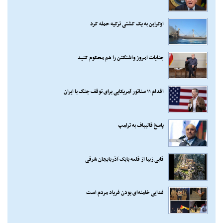
اوکراین به یک کشتی ترکیه حمله کرد
جنایات امروز واشنگتن را هم محکوم کنید
اقدام ۱۱ سناتور آمریکایی برای توقف جنگ با ایران
پاسخ قالیباف به ترامپ
قابی زیبا از قلعه بابک آذربایجان شرقی
فدایی خامنه‌ای بودن فریاد مردم است