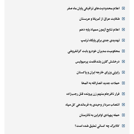
اعلام محدودیت‌های ترافیکی پایان ماه صفر
شکایت عراق از آمریکا و عربستان
اعلام نتایج آزمون سمپاد پایه دهم
تهدیدی جدی برای پایگاه ترامپ
محکومیت مدیران خودرو بابت گرانفروشی
درخشش گلزن بلندقامت پرسپولیس
رایزنی وزرای خارجه ایران و پاکستان
حملات جدید انصارالله به المخا
فرار نافرجام متهم زن پرونده قتل رجب‌زاده
انتصاب سردار وحیدی به فرماندهی کل سپاه
حمله پهپادی اوکراین به تاتارستان
کالابرگ چه کسانی تعلیق شده است؟