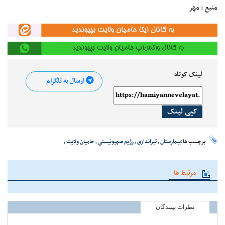
منبع : مهر
لینک کوتاه
ارسال به تلگرام
کپی لینک
برچسب ها:
بیمارستان
،
تیراندازی
،
رژیم صهیونیستی
،
حامیان ولایت
،
مرتبط ها
نظرات بینندگان