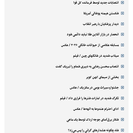
انتصابات جدید توسط فرمانده کل قوا
شکستن هیمنه پوشالی آمریکا
دیدار پزشکیان با رهبر انقلاب
انحصار در بازار آنلاین طلا نباید دائمی شود
مسابقه عکاسی از حیوانات خانگی ۲۰۲۶ / عکس
سیلاب شدید در شانگهای چین / فیلم
انتصاب محسن رضایی به دبیری شعام را تبریک گفت
بخشی از سیمای کهن کویر
جشنواره میراث بومی در مکزیک / عکس
تگرگ شدید در امارات شترها را فراری داد / فیلم
ادای احترام هندوها به الهه‌ها / عکس
شکار برق‌آسای جوجه اردک توسط یک ماهی
شاه چگونه هشدارهای گرانی را پس می‌زد؟