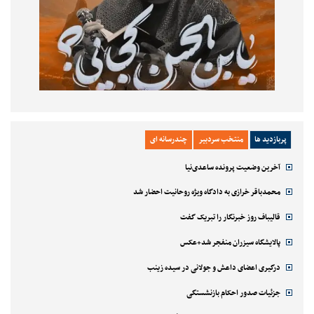
پربازدید ها
منتخب سردبیر
چندرسانه ای
آخرین وضعیت پرونده ساعدی‌نیا
محمدباقر خرازی به دادگاه ویژه روحانیت احضار شد
قالیباف روز خبرنگار را تبریک گفت
پالایشگاه سیزران منفجر شد+عکس
درگیری اعضای داعش و جولانی در سیده زینب
جزئیات صدور احکام بازنشستگی