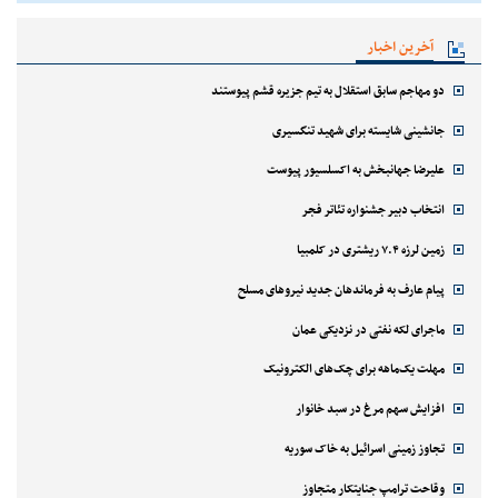
آخرین اخبار
دو مهاجم سابق استقلال به تیم جزیره قشم پیوستند
جانشینی شایسته برای شهید تنگسیری
علیرضا جهانبخش به اکسلسیور پیوست
انتخاب دبیر جشنواره تئاتر فجر
زمین لرزه ۷.۴ ریشتری در کلمبیا
پیام عارف به فرماندهان جدید نیروهای مسلح
ماجرای لکه نفتی در نزدیکی عمان
مهلت یک‌ماهه برای چک‌های الکترونیک
افزایش سهم مرغ در سبد خانوار
تجاوز زمینی اسرائیل به خاک سوریه
وقاحت ترامپ جنایتکار متجاوز