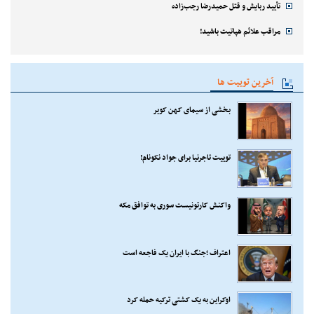
تأیید ربایش و قتل حمیدرضا رجب‌زاده
مراقب علائم هپاتیت باشید!
آخرین توییت ها
بخشی از سیمای کهن کویر
توییت تاجرنیا برای جواد نکونام!
واکنش کارتونیست سوری به توافق مکه
اعتراف ؛جنگ با ایران یک فاجعه است
اوکراین به یک کشتی ترکیه حمله کرد