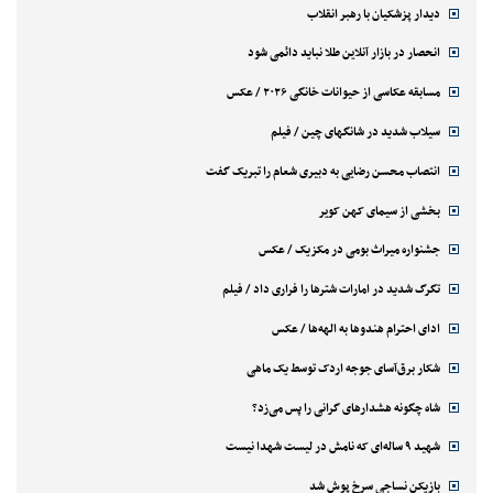
دیدار پزشکیان با رهبر انقلاب
انحصار در بازار آنلاین طلا نباید دائمی شود
مسابقه عکاسی از حیوانات خانگی ۲۰۲۶ / عکس
سیلاب شدید در شانگهای چین / فیلم
انتصاب محسن رضایی به دبیری شعام را تبریک گفت
بخشی از سیمای کهن کویر
جشنواره میراث بومی در مکزیک / عکس
تگرگ شدید در امارات شترها را فراری داد / فیلم
ادای احترام هندوها به الهه‌ها / عکس
شکار برق‌آسای جوجه اردک توسط یک ماهی
شاه چگونه هشدارهای گرانی را پس می‌زد؟
شهید ۹ ساله‌ای که نامش در لیست شهدا نیست
بازیکن نساجی سرخ پوش شد