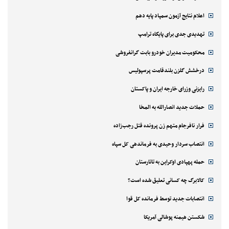
اعلام نتایج آزمون سمپاد پایه دهم
تهدیدی جدی برای پایگاه ترامپ
محکومیت مدیران خودرو بابت گرانفروشی
درخشش گلزن بلندقامت پرسپولیس
رایزنی وزرای خارجه ایران و پاکستان
حملات جدید انصارالله به المخا
فرار نافرجام متهم زن پرونده قتل رجب‌زاده
انتصاب سردار وحیدی به فرماندهی کل سپاه
حمله پهپادی اوکراین به تاتارستان
کالابرگ چه کسانی تعلیق شده است؟
انتصابات جدید توسط فرمانده کل قوا
شکستن هیمنه پوشالی آمریکا