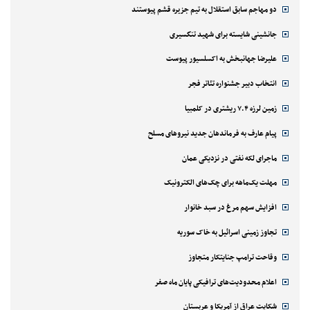
دو مهاجم سابق استقلال به تیم جزیره قشم پیوستند
جانشینی شایسته برای شهید تنگسیری
علیرضا جهانبخش به اکسلسیور پیوست
انتخاب دبیر جشنواره تئاتر فجر
زمین لرزه ۷.۴ ریشتری در کلمبیا
پیام عارف به فرماندهان جدید نیروهای مسلح
ماجرای لکه نفتی در نزدیکی عمان
مهلت یک‌ماهه برای چک‌های الکترونیک
افزایش سهم مرغ در سبد خانوار
تجاوز زمینی اسرائیل به خاک سوریه
وقاحت ترامپ جنایتکار متجاوز
اعلام محدودیت‌های ترافیکی پایان ماه صفر
شکایت عراق از آمریکا و عربستان