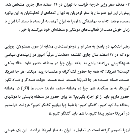
۲- هدف سفر وزیر خارجه فرانسه به تهران در ۱۴ اسفند سال جاری مشخص شد.
پیش از این نیز همزمان با سفر لودریان به تهران تعدادی از تحلیلگران به این برآورد
رسیده بودند که او به نمایندگی از اروپا به ایران آمده، نه فرانسه، تا ببیند آیا ایران با
زبان خوش دست از فعالیت‌های موشکی و منطقه‌ای خود می‌کشد یا خیر.
رهبر انقلاب در پاسخ به سفر او و درخواست‌های مشابه از سوی مسئولان اروپایی
بود که در ۱۷ اسفند سال جاری گفتند: «دشمنان مرتّباً امروز در زمینه‌های سیاسی
شبهه‌آفرینی می‌کنند؛ راجع به اینکه ایران چرا در منطقه حضور دارد. حالا مدّعی
کیست؟ آمریکا! که همه جا حضور فتنه‌گرانه و مفسدانه پیدا میکند؛ هر جا آمریکا
هست، فساد هست؛ هر جا آمریکا هست، فتنه هست. دولت فتنه‌گر و فسادانگیز
آمریکا، به ما میگوید شما چرا در منطقه حضور دارید! خب، ما [اگر] در منطقه
حضور داریم باید از تو اجازه بگیریم؟ ما برای حضور در منطقه بایستی با دولتهای
منطقه مذاکره کنیم، گفتگو کنیم؛ با شما چرا بیاییم گفتگو کنیم؟ هروقت خواستیم
در آمریکا حضور پیدا کنیم، با شما باید گفتگو کنیم.»
اروپا تصمیم گرفته است در تعامل با ایران به ساز آمریکا برقصد. این یک شوخی