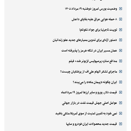
وضعیت بورس امروز دوشنبه ۱۹ مرداد ۱۴۰۵
۸ حمله هوایی عراق علیه بقایای داعش
توییت تاجرنیا برای جواد نکونام!
دستور اژه‌ای برای تدوین معیارهای جدید عفو زندانیان
عمان مسیر ایران در تنگه هرمز را پذیرفته است
مدافع ستاره پرسپولیس لژیونر شد+ فیلم
ماجرای تشکر الهام علی‌اف از پزشکیان چیست؟
ایران چگونه «پیمان مکه» را می‌بیند؟
قیمت دلار، یورو و سایر ارزها امروز ۱۹ مردادماه
عوامل اصلی جهش قیمت نفت در بازار جهانی
نمی شود به تامین امنیت از سوی آمریکا متکی باشید
قیمت جدید محصولات ایران‌خودرو و سایپا