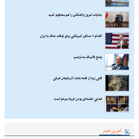
جنایات امروز واشنگتن را هم محکوم کنید
اقدام ۱۱ سناتور آمریکایی برای توقف جنگ با ایران
پاسخ قالیباف به ترامپ
قابی زیبا از قلعه بابک آذربایجان شرقی
فدایی خامنه‌ای بودن فریاد مردم است
آخرین اخبار