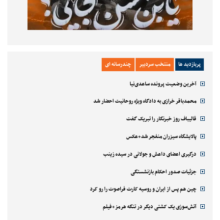
پربازدید ها
منتخب سردبیر
چندرسانه ای
آخرین وضعیت پرونده ساعدی‌نیا
محمدباقر خرازی به دادگاه ویژه روحانیت احضار شد
قالیباف روز خبرنگار را تبریک گفت
پالایشگاه سیزران منفجر شد+عکس
درگیری اعضای داعش و جولانی در سیده زینب
جزئیات صدور احکام بازنشستگی
چین هم پس از ایران و روسیه کارت فراصوت را رو کرد
آتش‌سوزی یک کشتی دیگر در تنگه هرمز+فیلم