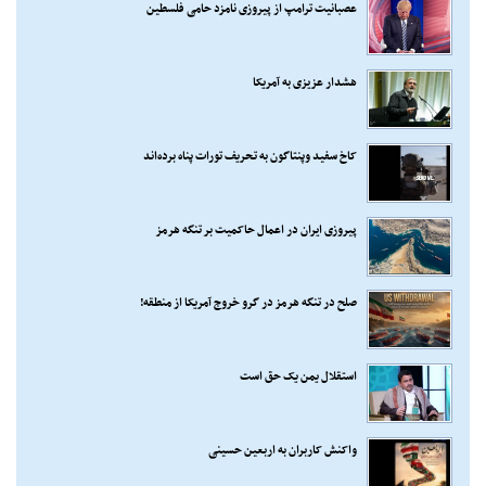
عصبانیت ترامپ از پیروزی نامزد حامی فلسطین
هشدار عزیزی به آمریکا
کاخ سفید وپنتاگون به تحریف تورات پناه برده‌اند
پیروزی ایران در اعمال حاکمیت بر تنگه هرمز
صلح در تنگه هرمز در گرو خروج آمریکا از منطقه!
استقلال یمن یک حق است
واکنش کاربران به اربعین حسینی