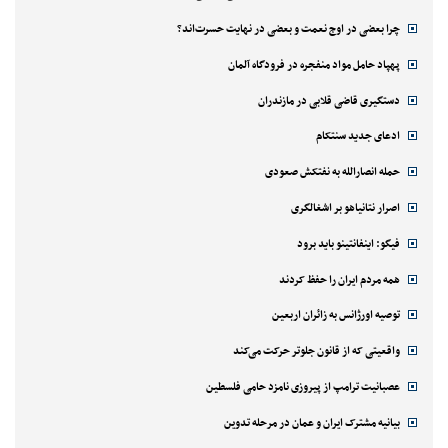
چرا بعضی در اوج نعمت و بعضی در نهایت حسرت‌اند؟
پهپاد حامل مواد منفجره در فرودگاه آلمان
دستگیری قاضی قلابی در مازندران
ادعای جدید سنتکام
حمله انصارالله به نفتکش صعودی
اصرار نتانیاهو بر اشغالگری
فیگو: اینفانتینو باید برود
همه مردم ایران را حفظ کردند
توصیه اورژانس به زائران اربعین
واقعیتی که از قانون جلوتر حرکت می‌کند
عصبانیت ترامپ از پیروزی نامزد حامی فلسطین
بیانیه مشترک ایران و عمان در مرحله تدوین