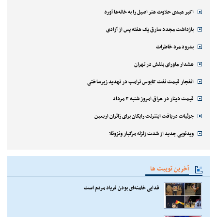
اکبر عبدی حلاوت هنر اصیل را به خانه‌ها آورد
بازداشت مجدد سارق یک هفته پس از آزادی
بدرود مرد خاطرات
هشدار ماورای بنفش در تهران
انفجار قیمت نفت کابوس ترامپ در تهدید زیرساختی
قیمت دینار در عراق امروز شنبه ۳ مرداد
جزئیات دریافت اینترنت رایگان برای زائران اربعین
ویدئویی جدید از شدت زلزله مرگبار ونزوئلا
آخرین توییت ها
فدایی خامنه‌ای بودن فریاد مردم است