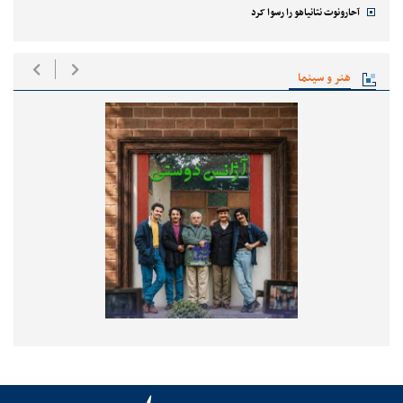
آحارونوت نتانیاهو را رسوا کرد
هنر و سینما