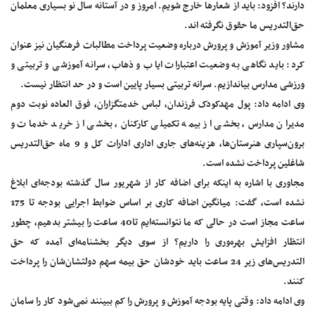
دارند؟ افزود: باید از شعارها خارج شویم. امروز و در آستانه سال نو بسیاری معلمان
حق‌التدریس ما حقوق نگرفته اند.
مشاور وزیر آموزش و پرورش درباره وضعیت پرداخت مطالبات فرهنگیان نیز عنوان
کرد: باید نگاهی به وضعیت اعتبارات ایاب و ذهاب، سرانه آموزشی و تربیتی و
ورزشی مدارس بیاندازیم. سرانه تربیتی بسیار پایین است و در حد انتظار نیست.
وی ادامه داد: پول مهدکودک فرزندان، لباس خدمتگزاران، فوق العاده نوبت دوم
مدیران مدارس، بخشی از بیمه تکمیلی کارکنان، بخشی از خرید خدمات و
برون‌سپاری هنرستان‌ها، هزینه‌های جاری اداری ادارات کل و 9 ماه حق‌التدریس
شاغلین پرداخت نشده است.
مجاوری با اشاره به اینکه برای اضافه کار از شهریور سال گذشته بودجه‌ای ابلاغ
نشده است, گفت: میانگین اضافه کاری بر اساس ضوابط اجرایی بودجه تا 175
ساعت مجاز است در حالی که ما نتوانسته‌ایم تا40 ساعت را بیشتر بدهیم، چطور
انتظار افزایش بهره‌وری را داریم؟ از سوی دیگر بخشنامه‌ای آمده که حق
التدریس‌های زیر 24 ساعت باید خودشان حق بیمه سهم دولتشان‌شان را پرداخت
کنند.
وی ادامه داد: وقتی پایه بودجه آموزش و پرورش را کم ببینند نمی‌شود کار را سامان