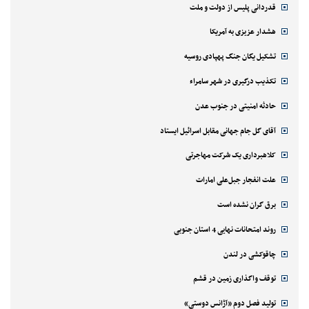
قدردانی پلیس از دولت و ملت
هشدار عزیزی به آمریکا
تشکیل یگان جنگ پهپادی روسیه
تکذیب درگیری در شهر سامراء
حادثه امنیتی در جنوب عدن
آقای گل جام جهانی مقابل اسرائیل ایستاد
کلاهبرداری یک شرکت مهاجرتی
علت انفجار جبل‌علی امارات
برق گران نشده است
روند امتحانات نهایی 4 استان جنوبی
چاقوکشی در لندن
توقف واگذاری زمین در قشم
تولید فصل دوم «آژانس دوستی»