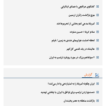
گفتگوی عراقچی با همتای ایتالیایی
موج بازگشت زائران اربعین
آمریکا مدعی لغو بخشی از تحریم‌ها شد
سلام کربلا ؛ حسین ستوده
لحظه اصابت هواپیمای هندی به زمین / فیلم
عالیشاه در یک قدمی گل‌گهر
۲ سوتفاهم بزرگ در مورد رویکرد ترامپ به ایران
گزارش
ایران چگونه آمریکا را به امتیازدهی وادار می‌کند؟
دست‌وپا زدن ترامپ برای توافق با ایران، با چاشنی تهدید
بازگشت منطقه به عصر یخبندان