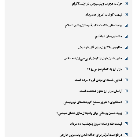
حرکت عجیب وینیسیوس در اینستاگرام
قیمت گوشت امروز 15 مرداد
روایت های شگفت انگیزقبرستان وادی السلام
جاده ای میان دواقلیم
سناریوی بلاگرزن برای قتل شوهرش
جاری شدن خون از گوش آرپی‌جی‌زن‌ها+ عکس
بازار ارز به کدام سو می‌رود؟
فدایی خامنه‌ای بودن فریاد مردم است
آرامش بازار ارز هنوز شکننده است
دستگیری ۸ شرور مسلح گروهک‌های تروریستی
ورود حسن روحانی برای رادیکال‌سازی فضای سیاسی؟
قیمت طلا و سکه امروز پنجشنبه 15 مرداد
درخواست تارتار برای اضافه شدن یک مربی خارجی