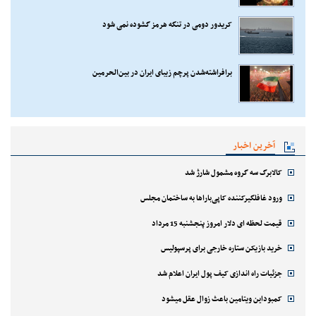
کریدور دومی در تنگه هرمز گشوده نمی شود
برافراشته‌شدن پرچم زیبای ایران در بین‌الحرمین
آخرین اخبار
کالابرگ سه گروه مشمول شارژ شد
ورود غافلگیرکننده کاپی‌باراها به ساختمان مجلس
قیمت لحظه ای دلار امروز پنجشنبه 15 مرداد
خرید بازیکن ستاره خارجی برای پرسپولیس
جزئیات راه اندازی کیف پول ایران اعلام شد
کمبوداین ویتامین باعث زوال عقل میشود