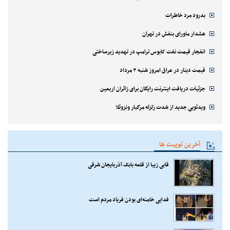
بدرود مرد خاطرات
هشدار ماورای بنفش در تهران
انفجار قیمت نفت کابوس ترامپ در تهدید زیرساختی
قیمت دینار در عراق امروز شنبه ۳ مرداد
جزئیات دریافت اینترنت رایگان برای زائران اربعین
ویدئویی جدید از شدت زلزله مرگبار ونزوئلا
آخرین توییت ها
قابی زیبا از قلعه بابک آذربایجان شرقی
فدایی خامنه‌ای بودن فریاد مردم است