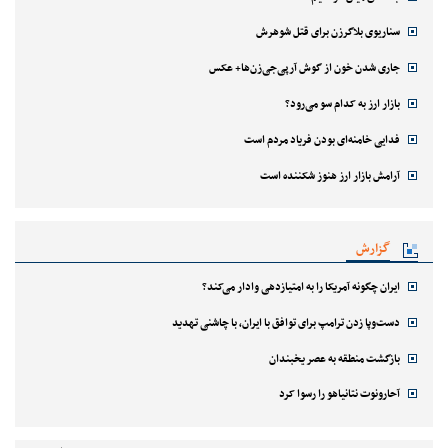
سناریوی بلاگرزن برای قتل شوهرش
جاری شدن خون از گوش آرپی‌جی‌زن‌ها+ عکس
بازار ارز به کدام سو می‌رود؟
فدایی خامنه‌ای بودن فریاد مردم است
آرامش بازار ارز هنوز شکننده است
گزارش
ایران چگونه آمریکا را به امتیازدهی وادار می‌کند؟
دست‌وپا زدن ترامپ برای توافق با ایران، با چاشنی تهدید
بازگشت منطقه به عصر یخبندان
آحارونوت نتانیاهو را رسوا کرد