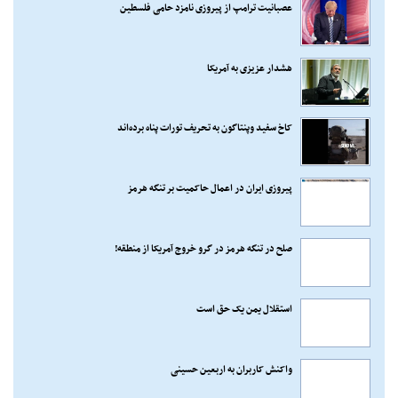
عصبانیت ترامپ از پیروزی نامزد حامی فلسطین
هشدار عزیزی به آمریکا
کاخ سفید وپنتاگون به تحریف تورات پناه برده‌اند
پیروزی ایران در اعمال حاکمیت بر تنگه هرمز
صلح در تنگه هرمز در گرو خروج آمریکا از منطقه!
استقلال یمن یک حق است
واکنش کاربران به اربعین حسینی