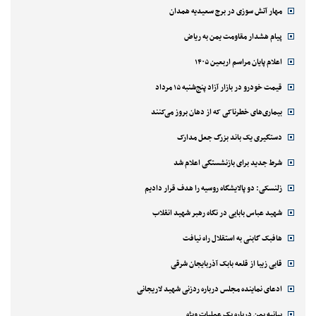
مهار آتش سوزی در برج سعیدیه همدان
پیام هشدار مقاومت یمن به ریاض
اعلام پایان مراسم اربعین ۱۴۰۵
قیمت خودرو در بازار آزاد پنج‌شنبه ۱۵ مرداد
بیماری‌های خطرناکی که از دهان بروز می‌کنند
دستگیری یک باند بزرگ جعل مدارک
شرط جدید برای بازنشستگی اعلام شد
زلنسکی: دو پالایشگاه روسیه را هدف قرار دادیم
شهید عباس بابایی در نگاه رهبر شهید انقلاب
هافبک گابنی به استقلال راه نیافت
قابی زیبا از قلعه بابک آذربایجان شرقی
ادعای نماینده مجلس درباره ردزنی شهید لاریجانی
بیانیه یمن درباره یک عملیات ویژه