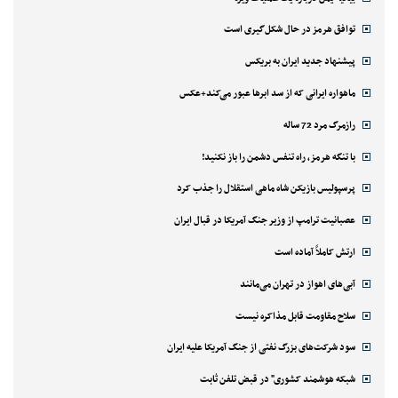
توافق هرمز در حال شکل‌گیری است
پیشنهاد جدید ایران به بریکس
ماهواره ایرانی که از سد ابرها عبور می‌کند+عکس
رازمرگ مرد 72 ساله
با تنگه هرمز، راه تنفس دشمن را باز نکنید!
پرسپولیس بازیکن شاه ماهی استقلال را جذب کرد
عصبانیت ترامپ از وزیر جنگ آمریکا در قبال ایران
ارتش کاملاً آماده است
آبی‌های اهواز در تهران می‌مانند
سلاح مقاومت قابل مذاکره نیست
سود شرکت‌های بزرگ نفتی از جنگ آمریکا علیه ایران
شبکه هوشمند کشوری" در قبض تلفن ثابت