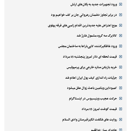
ورود تجهیزات جدید به یگان‌های ارتش
در برابر تجاوز دشمنان رهروانی جان بر کف خواهیم بود
موج اعتراض علیه جدیدترین اقدام زامبی‌های فرقه پهلوی
کالابرگ سه گروه مشمول شارژ شد
ورود غافلگیرکننده کاپی‌باراها به ساختمان مجلس
قیمت لحظه ای دلار امروز پنجشنبه 15 مرداد
خرید بازیکن ستاره خارجی برای پرسپولیس
جزئیات راه اندازی کیف پول ایران اعلام شد
کمبوداین ویتامین باعث زوال عقل میشود
حرکت عجیب وینیسیوس در اینستاگرام
قیمت گوشت امروز 15 مرداد
روایت های شگفت انگیزقبرستان وادی السلام
جاده ای میان دواقلیم