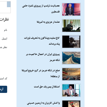
عصبانیت ترامپ از پیروزی نامزد حامی
فلسطین
نظرات
هشدار عزیزی به آمریکا
نام
کاخ سفید وپنتاگون به تحریف تورات
ایمیل
پناه برده‌اند
نظر شم
پیروزی ایران در اعمال حاکمیت بر
تنگه هرمز
صلح در تنگه هرمز در گرو خروج آمریکا
از منطقه!
کد امنی
استقلال یمن یک حق است
ار
واکنش کاربران به اربعین حسینی