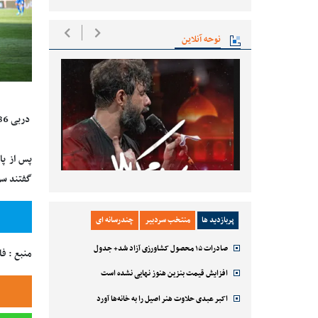
نوحه آنلاین
دربی 86 با برتری یک بر صفر استقلال مقابل پرسپولیس به پایان رسید.
پس از پا
گفتند سور
پربازدید ها
منتخب سردبیر
چندرسانه ای
صادرات ۱۵ محصول کشاورزی آزاد شد+ جدول
منبع : ف
افزایش قیمت بنزین هنوز نهایی نشده است
اکبر عبدی حلاوت هنر اصیل را به خانه‌ها آورد