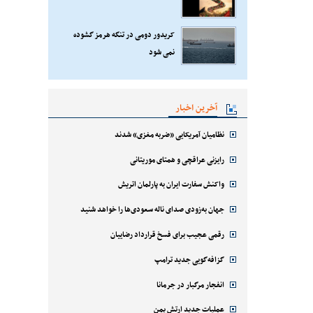
کریدور دومی در تنگه هرمز گشوده
نمی شود
آخرین اخبار
نظامیان آمریکایی «ضربه مغزی» شدند
رایزنی عراقچی و همتای موریتانی
واکنش سفارت ایران به پارلمان اتریش
جهان به‌زودی صدای ناله سعودی‌ها را خواهد شنید
رقمی عجیب برای فسخ قرارداد رضاییان
گزافه‌گویی جدید ترامپ
انفجار مرگبار در جرمانا
عملیات جدید ارتش یمن