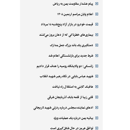
پیام هشدار مقاومت یمن به ریاض
اعلام پایان مراسم اربعین ۱۴۰۵
قیمت خودرو در بازار آزاد پنج‌شنبه ۱۵ مرداد
بیماری‌های خطرناکی که از دهان بروز می‌کنند
دستگیری یک باند بزرگ جعل مدارک
شرط جدید برای بازنشستگی اعلام شد
زلنسکی: دو پالایشگاه روسیه را هدف قرار دادیم
شهید عباس بابایی در نگاه رهبر شهید انقلاب
هافبک گابنی به استقلال راه نیافت
قابی زیبا از قلعه بابک آذربایجان شرقی
ادعای نماینده مجلس درباره ردزنی شهید لاریجانی
بیانیه یمن درباره یک عملیات ویژه
توافق هرمز در حال شکل‌گیری است