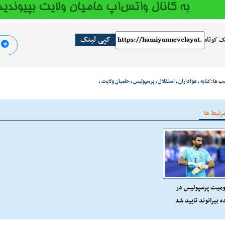
کپی لینک
ک کوتاه
ا
ب ها:
کنایه
،
هواداران
،
استقلال
،
پرسپولیس
،
حامیان ولایت
،
رتبط ها
میت پرسپولیس در
ه بیرانوند تایید شد