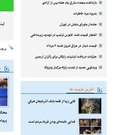
بازداشت مجدد سارق یک هفته پس از آزادی
بدرود مرد خاطرات
لین
هشدار ماورای بنفش در تهران
انفجار قیمت نفت کابوس ترامپ در تهدید زیرساختی
قیمت دینار در عراق امروز شنبه ۳ مرداد
برچس
جزئیات دریافت اینترنت رایگان برای زائران اربعین
م
ویدئویی جدید از شدت زلزله مرگبار ونزوئلا
آخرین توییت ها
قابی زیبا از قلعه بابک آذربایجان شرقی
محکو
پروند
فدایی خامنه‌ای بودن فریاد مردم است