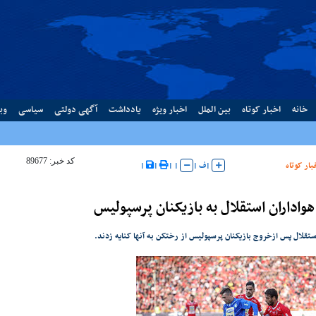
خانه
اخبار کوتاه
بین الملل
اخبار ویژه
یادداشت
آگهی دولتی
سیاسی
وب
کد خبر: 89677
بار کوتاه
|
ف
|
|
|
|
|
هواداران استقلال به بازیکنان پرسپولیس
ستقلال پس ازخروج بازیکنان پرسپولیس از رختکن به آنها کنایه زدند.