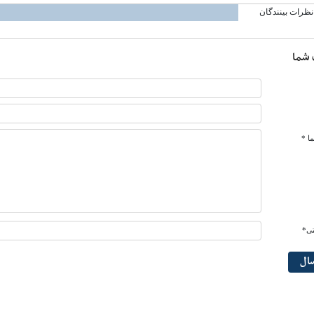
نظرات بینندگان
 شما
ا *
تی*
سال