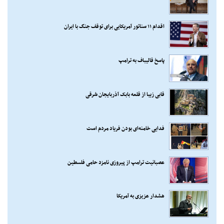
اقدام ۱۱ سناتور آمریکایی برای توقف جنگ با ایران
پاسخ قالیباف به ترامپ
قابی زیبا از قلعه بابک آذربایجان شرقی
فدایی خامنه‌ای بودن فریاد مردم است
عصبانیت ترامپ از پیروزی نامزد حامی فلسطین
هشدار عزیزی به آمریکا