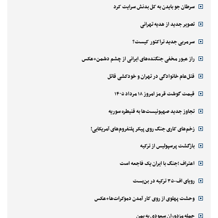
سرطان جو بایدن به کل بدنش سرایت کرد
تصویر جدید از هدیه تهرانی
سرمربی جدید تراکتور کیست؟
راز عبور مخفی جنگنده‌های ایرانی از چشم دشمن+عکس
قتل‌‌عام خانوادگی در تهران و خودکشی قاتل
قیمت گوشت قرمز امروز ۱۸ مرداد ۱۴۰۵
تجاوز جدید صهیونیست‌ها به قنیطره سوریه
زخم‌های کاری جنگ روی پیکر پلتفروم‌های آمریکایی!
بازگشت پرسپولیس از ترکیه
اعتراف ؛جنگ با ایران یک فاجعه است
رویای اف-۳۵ ترکیه در بن‌بست
وحشت پهلوی از روی کار آمدن دموکرات‌ها+عکس
حمله مزدوران سعودی به یمن