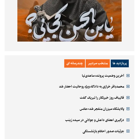
پربازدید ها
منتخب سردبیر
چندرسانه ای
آخرین وضعیت پرونده ساعدی‌نیا
محمدباقر خرازی به دادگاه ویژه روحانیت احضار شد
قالیباف روز خبرنگار را تبریک گفت
پالایشگاه سیزران منفجر شد+عکس
درگیری اعضای داعش و جولانی در سیده زینب
جزئیات صدور احکام بازنشستگی