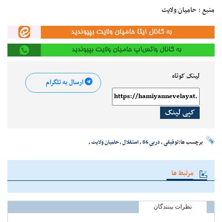
منبع : حامیان ولایت
لینک کوتاه
ارسال به تلگرام
کپی لینک
برچسب ها:
توفیقی
،
دربی 86
،
استقلال
،
حامیان ولایت
،
مرتبط ها
نظرات بینندگان