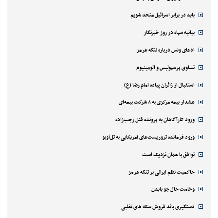
باید در برابر اسرائیل متحد شویم
بیانیه سپاه در روز خبرنگار
ادعای ونس درباره تنگه هرمز
تساوی پرسپولیس و آلومینیوم
استقبال از زائران پیاده امام رضا (ع)
هشدار بیمه مرکزی به ۸ شرکت بیمه‌ای
ورود کارآگاهان به پرونده قتل رجب‌زاده
ورود فرمانده تروریست‌های آمریکایی به تل‌آویو
توافق با عمان نزدیک است
حاکمیت نظم ایرانی بر تنگه هرمز
وخامت حال جو بایدن
دستگیری باند فروش سکه های تقلبی