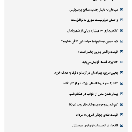
سپاهان به دنبال جذب مدافع پرسپولیس
واکنش کارتونیست سوری به توافق مکه
کلاهبرداری ۱۰۰ میلیارد ریالی از شهروندان
«ما هیچی نیستیم» یا سواد ادبی کافی نداریم؟
قیمت واقعی بنزین چقدر است؟
کالا برگ قطعا افزایش می‌یابد
یحیی سریع: پهپادمان در آرامکو دقیقا به هدف خورد
کالابرگ در فروشگاه‌های بزرگ هم از کار افتاد
بیدار شدن مکرر از خواب در هنگام شب
کم شدن موجودی موشک پاتریوت آمریکا
قیمت طلای جهانی امروز ۱۸ مرداد
انفجار در تاسیسات آرامکوی عربستان