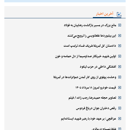
آخرین اخبار
مانع بزرگ در مسیر بازگشت رضاییان به فولاد
این بیلبوردها غلط‌نویسی را ترویج می‌کنند
دادستان کل آمریکا شریک فساد ترامپ است
اولین شهید خبرنگار صداوسیما از دل حماسه و خون
آشفتگی داخلی در حزب لیکود
وحشت پهلوی از روی کار آمدن دموکرات‌ها در آمریکا
قیمت خودرو امروز ۱۸ مرداد ۱۴۰۵
تصاویر حجله حمیدرضا رجب زاده / فیلم
رقص دختران جوان درباغ فردوس
عراقچی: بر عهد خود با رهبر شهید ایستاده‌ایم
شکارنمساح درمالزی