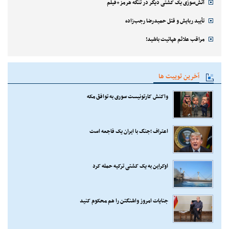
آتش‌سوزی یک کشتی دیگر در تنگه هرمز+فیلم
تأیید ربایش و قتل حمیدرضا رجب‌زاده
مراقب علائم هپاتیت باشید!
آخرین توییت ها
واکنش کارتونیست سوری به توافق مکه
اعتراف ؛جنگ با ایران یک فاجعه است
اوکراین به یک کشتی ترکیه حمله کرد
جنایات امروز واشنگتن را هم محکوم کنید