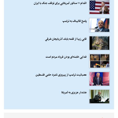
اقدام ۱۱ سناتور آمریکایی برای توقف جنگ با ایران
پاسخ قالیباف به ترامپ
قابی زیبا از قلعه بابک آذربایجان شرقی
فدایی خامنه‌ای بودن فریاد مردم است
عصبانیت ترامپ از پیروزی نامزد حامی فلسطین
هشدار عزیزی به آمریکا