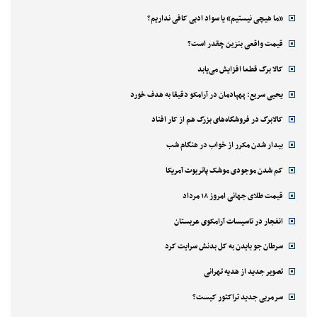
«ما هیچی نیستیم» یا سواد ادبی کافی نداریم؟
قیمت واقعی بنزین چقدر است؟
کالا برگ قطعا افزایش می‌یابد
یحیی سریع: پهپادمان در آرامکو دقیقا به هدف خورد
کالابرگ در فروشگاه‌های بزرگ هم از کار افتاد
بیدار شدن مکرر از خواب در هنگام شب
کم شدن موجودی موشک پاتریوت آمریکا
قیمت طلای جهانی امروز ۱۸ مرداد
انفجار در تاسیسات آرامکوی عربستان
سرطان جو بایدن به کل بدنش سرایت کرد
تصویر جدید از هدیه تهرانی
سرمربی جدید تراکتور کیست؟