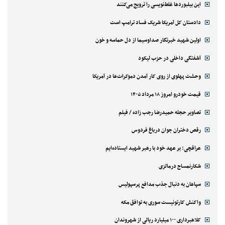
این بیلبوردها غلط‌نویسی را ترویج می‌کنند
دادستان کل آمریکا شریک فساد ترامپ است
اولین شهید خبرنگار صداوسیما از دل حماسه و خون
آشفتگی داخلی در حزب لیکود
وحشت پهلوی از روی کار آمدن دموکرات‌ها در آمریکا
قیمت خودرو امروز ۱۸ مرداد ۱۴۰۵
تصاویر حجله حمیدرضا رجب زاده / فیلم
رقص دختران جوان درباغ فردوس
عراقچی: بر عهد خود با رهبر شهید ایستاده‌ایم
شکارنمساح درمالزی
سپاهان به دنبال جذب مدافع پرسپولیس
واکنش کارتونیست سوری به توافق مکه
کلاهبرداری ۱۰۰ میلیارد ریالی از شهروندان