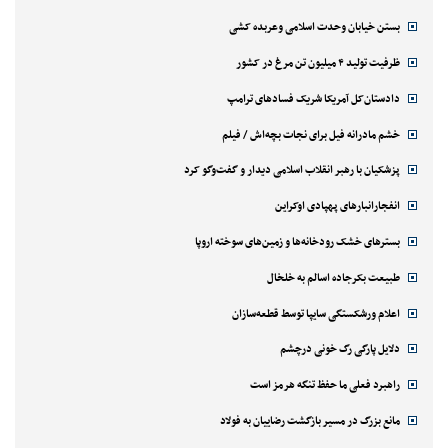
بستن خیابان وحدت اسلامی وعربده کشی
ظرفیت تولید ۴ میلیون تن مرغ در کشور
دادستان‌کل آمریکا شریک فسادهای ترامپ
خشم مادرانه فیل برای نجات بچه‌اش / فیلم
پزشکیان با رهبر انقلاب اسلامی دیدار و گفت‌وگو کرد
انفجارانبارهای پهپادی اوکراین
بسترهای خشک رودخانه‌ها و زمین‌های سوخته اروپا
طبیعت بکرجاده اسالم به خلخال
اعلام ورشکستگی سایپا توسط قطعه‌سازان
دلایل پارگی رگ خونی درچشم
راهبرد فعلی ما حفظ تنگه هرمز است
مانع بزرگ در مسیر بازگشت رضاییان به فولاد