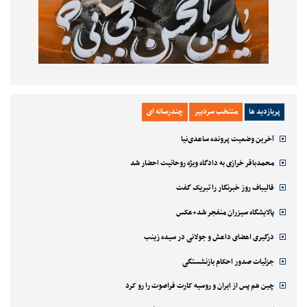
پربازدید ها
منتخب سردبیر
چندرسانه ای
آخرین وضعیت پرونده ساعدی‌نیا
محمدباقر خرازی به دادگاه ویژه روحانیت احضار شد
قالیباف روز خبرنگار را تبریک گفت
پالایشگاه سیزران منفجر شد+عکس
درگیری اعضای داعش و جولانی در سیده زینب
جزئیات صدور احکام بازنشستگی
چین هم پس از ایران و روسیه کارت فراصوت را رو کرد