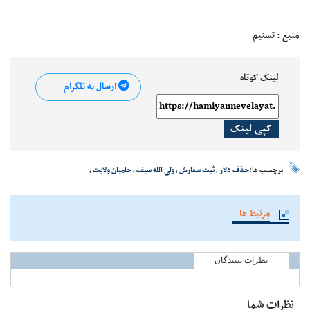
منبع : تسنیم
لینک کوتاه
ارسال به تلگرام
کپی لینک
برچسب ها:
حذف دلار
،
ثبت سفارش
،
ولی الله سیف
،
حامیان ولایت
،
مرتبط ها
نظرات بینندگان
نظرات شما