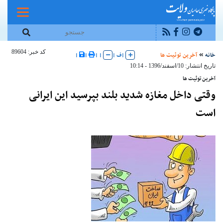
کد خبر: 89604
خانه
آخرین توئیت ها
|
ف
|
|
|
|
|
تاریخ انتشار: 10/اسفند/1396 - 10:14
آخرین توئیت ها
وقتی داخل مغازه شدید بلند بپرسید این ایرانی
است