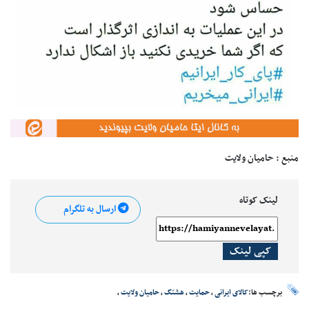
منبع : حامیان ولایت
لینک کوتاه
ارسال به تلگرام
کپی لینک
برچسب ها:
کالای ایرانی
،
حمایت
،
هشتگ
،
حامیان ولایت
،