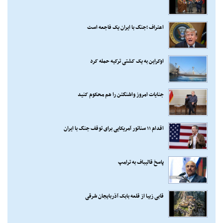
اعتراف ؛جنگ با ایران یک فاجعه است
اوکراین به یک کشتی ترکیه حمله کرد
جنایات امروز واشنگتن را هم محکوم کنید
اقدام ۱۱ سناتور آمریکایی برای توقف جنگ با ایران
پاسخ قالیباف به ترامپ
قابی زیبا از قلعه بابک آذربایجان شرقی