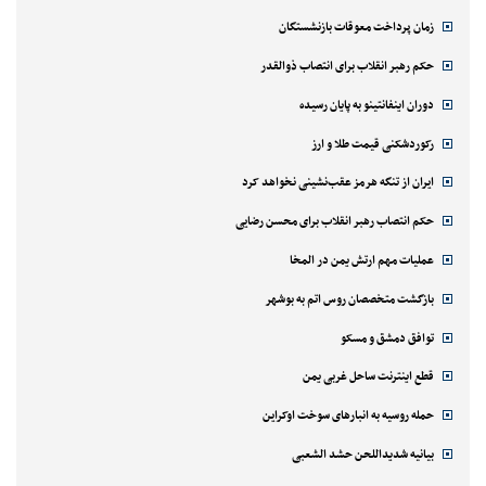
زمان پرداخت معوقات بازنشستگان
حکم رهبر انقلاب برای انتصاب ذوالقدر
دوران اینفانتینو به پایان رسیده
رکوردشکنی قیمت طلا و ارز
ایران از تنگه هرمز عقب‌نشینی نخواهد کرد
حکم انتصاب رهبر انقلاب برای محسن رضایی
عملیات مهم ارتش یمن در المخا
بازگشت متخصصان روس اتم به بوشهر
توافق دمشق و مسکو
قطع اینترنت ساحل غربی یمن
حمله روسیه به انبارهای سوخت اوکراین
بیانیه شدیداللحن حشد الشعبی