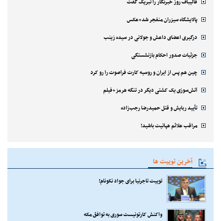
قالیباف روز خبرنگار را تبریک گفت
پالایشگاه سیزران منفجر شد+عکس
درگیری اعضای داعش و جولانی در سیده زینب
جزئیات صدور احکام بازنشستگی
چین هم پس از ایران و روسیه کارت فراصوت را رو کرد
آتش‌سوزی یک کشتی دیگر در تنگه هرمز+فیلم
تأیید ربایش و قتل حمیدرضا رجب‌زاده
مراقب علائم هپاتیت باشید!
آخرین توییت ها
توییت تاجرنیا برای جواد نکونام!
واکنش کارتونیست سوری به توافق مکه