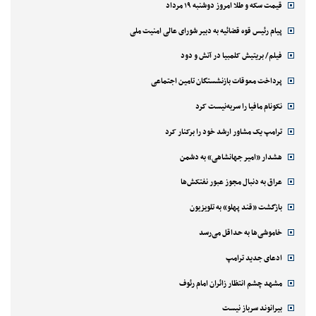
قیمت سکه و طلا امروز دوشنبه ۱۹ مرداد
پیام رئیس قوه قضائیه به دبیر شورای عالی امنیت ملی
فیلم/ بریتیش کلمبیا در آتش و دود
پرداخت معوقات بازنشستگان تامین اجتماعی
نکونام مافیا را سربه‌نیست کرد
ترامپ یک مشاور ارشد خود را برکنار کرد
هشدار «امیر جهانشاهی» به دشمن
عراق به دنبال مجوز عبور نفتکش‌ها
بازگشت «قند پهلو» به تلویزیون
خاموشی‌ها به حداقل می‌رسد
ادعای جدید ترامپ
مشهد چشم انتظار زائران امام رئوف
بیرانوند سرباز نیست