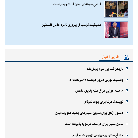
فدایی خامنه‌ای بودن فریاد مردم است
عصبانیت ترامپ از پیروزی نامزد حامی فلسطین
آخرین اخبار
بازیکن نساجی سرخ پوش شد
وضعیت بورس امروز دوشنبه ۱۹ مرداد ۱۴۰۵
۸ حمله هوایی عراق علیه بقایای داعش
توییت تاجرنیا برای جواد نکونام!
دستور اژه‌ای برای تدوین معیارهای جدید عفو زندانیان
عمان مسیر ایران در تنگه هرمز را پذیرفته است
مدافع ستاره پرسپولیس لژیونر شد+ فیلم